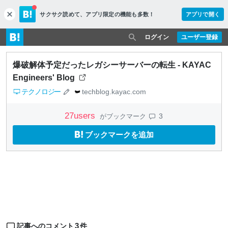
サクサク読めて、
アプリ限定の機能も多数！
アプリで開く
c
l
o
ログイン
ユーザー登録
s
e
爆破解体予定だったレガシーサーバーの転生 - KAYAC
Engineers' Blog
テクノロジー
techblog.kayac.com
27
users
3
がブックマーク
ブックマークを追加
3
記事へのコメント
件