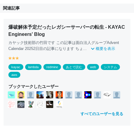
関連記事
爆破解体予定だったレガシーサーバーの転生 - KAYAC
Engineers' Blog
カヤック
技術
部の竹田です この記事は面白法人グループAdvent
Calendar 20252日目の記事になります ちょ...
概要を表示
y
y
y
e
e
e
kayac
lambda
redmine
あとで読む
web
システム
ll
ll
ll
o
o
o
aws
w
w
w
ブックマークしたユーザー
すべてのユーザーを見る