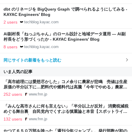
dbt のリネージを BigQuery Graph で調べられるようにしてみる -
KAYAC Engineers' Blog
2 users
techblog.kayac.com
AI副村長「ねっぷちゃん」のロール設計と地域データ運用 — AI副
村長をどう形づくったか - KAYAC Engineers' Blog
8 users
techblog.kayac.com
同じサイトの新着をもっと読む
いま人気の記事
「高市総理には愛想尽かした」コメ余りに農家が悲鳴 売値は生産
原価の半分以下に…肥料代や燃料代は高騰「今年でやめる」農家も
｜FNNプライムオンライン
252 users
www.fnn.jp
「みんな高市さんに何も言えない」「半分以上が反対」 消費税減税
めぐる舞台裏 自民党内でくすぶる慎重論と本音【スポットライ
ト】｜FNNプライムオンライン
132 users
www.fnn.jp
かつて６５０万部を誇った「週刊少年ジャンプ」、発行部数が初の