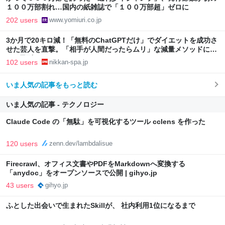
１００万部割れ…国内の紙雑誌で「１００万部超」ゼロに
202 users
www.yomiuri.co.jp
3か月で20キロ減！「無料のChatGPTだけ」でダイエットを成功さ
せた芸人を直撃。「相手が人間だったらムリ」な減量メソッドに驚
き | 日刊SPA!
102 users
nikkan-spa.jp
いま人気の記事をもっと読む
いま人気の記事 - テクノロジー
Claude Code の「無駄」を可視化するツール cclens を作った
120 users
zenn.dev/lambdalisue
Firecrawl、オフィス文書やPDFをMarkdownへ変換する
「anydoc」をオープンソースで公開 | gihyo.jp
43 users
gihyo.jp
ふとした出会いで生まれたSkillが、 社内利用1位になるまで