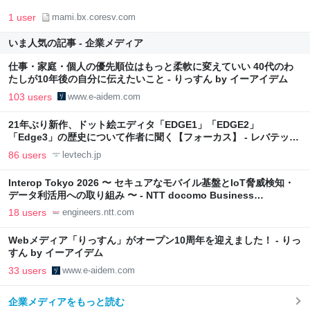
1 user
mami.bx.coresv.com
いま人気の記事 - 企業メディア
仕事・家庭・個人の優先順位はもっと柔軟に変えていい 40代のわ
たしが10年後の自分に伝えたいこと - りっすん by イーアイデム
103 users
www.e-aidem.com
21年ぶり新作、ドット絵エディタ「EDGE1」「EDGE2」
「Edge3」の歴史について作者に聞く【フォーカス】 - レバテック
LAB
86 users
levtech.jp
Interop Tokyo 2026 〜 セキュアなモバイル基盤とIoT脅威検知・
データ利活用への取り組み 〜 - NTT docomo Business
Engineers' Blog
18 users
engineers.ntt.com
Webメディア「りっすん」がオープン10周年を迎えました！ - りっ
すん by イーアイデム
33 users
www.e-aidem.com
企業メディアをもっと読む