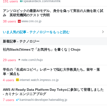
191 users
speakerdeck.com/mikimhk
アンソロピックの最新AIモデル、身分を偽って実在の人物を欺く試
み 英研究機関のテストで判明
38 users
www.cnn.co.jp
いま人気の記事 - テクノロジーをもっと読む
新着記事 - テクノロジー
社内Slackのtimesで「お気持ち」を書くな｜Chujo
29 users
note.com/chujo
学生の「生成AIコピペ」レポートで悩む大学教員たち。留年・落
単・減点も
4 users
internet.watch.impress.co.jp
AWS AI Ready Data Platform Day Tokyoに参加して登壇しました
- カミナシ エンジニアブログ
7 users
kaminashi-developer.hatenablog.jp