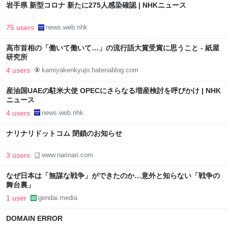
岩手県 新型コロナ 新たに275人感染確認 | NHKニュース
75 users
news.web.nhk
高市首相の「働いて働いて…」の流行語大賞受賞に思うこと - 紙屋
研究所
4 users
kamiyakenkyujo.hatenablog.com
産油国UAEの駐米大使 OPECにさらなる増産検討を呼びかけ | NHK
ニュース
4 users
news.web.nhk
ナリナリドットコム 閉鎖のお知らせ
3 users
www.narinari.com
なぜ日本は「無謀な戦争」ができたのか…意外と知らない「戦争の
舞台裏」
1 user
gendai.media
DOMAIN ERROR