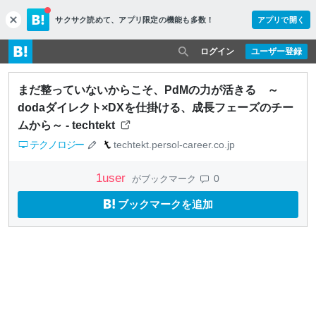
サクサク読めて、
アプリ限定の機能も多数！
アプリで開く
c
l
o
ログイン
ユーザー登録
s
e
まだ整っていないからこそ、PdMの力が活きる ～
dodaダイレクト×DXを仕掛ける、成長フェーズのチー
ムから～ - techtekt
テクノロジー
techtekt.persol-career.co.jp
1
user
0
がブックマーク
ブックマークを追加