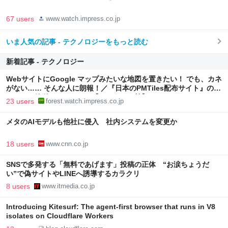
67 users
www.watch.impress.co.jp
いま人気の記事 - テクノロジーをもっと読む
新着記事 - テクノロジー
WebサイトにGoogle マップみたいな地図を置きたい！ でも、カネ
がない…… そんな人に朗報！／『日本のPMTiles配布サイト』のデ
ータなら簡単にできるかも【やじうまの杜】
23 users
forest.watch.impress.co.jp
メタのAIモデルも他社に侵入 社内システムを変更か
18 users
www.cnn.co.jp
SNSで多発する「無料であげます」投稿の正体 “お涙ちょうだ
い”で偽サイトやLINEへ誘導するカラクリ
8 users
www.itmedia.co.jp
Introducing Kitesurf: The agent-first browser that runs in V8
isolates on Cloudflare Workers