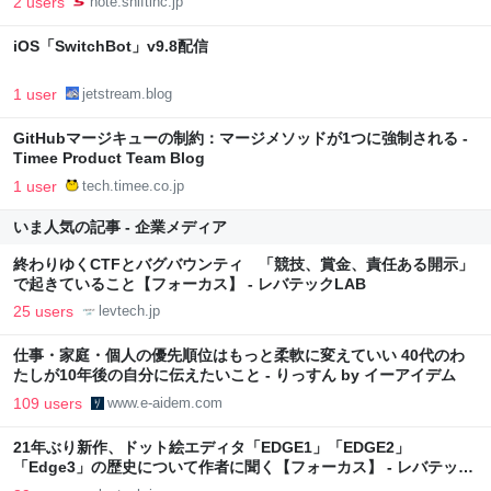
2 users
note.shiftinc.jp
iOS「SwitchBot」v9.8配信
1 user
jetstream.blog
GitHubマージキューの制約：マージメソッドが1つに強制される -
Timee Product Team Blog
1 user
tech.timee.co.jp
いま人気の記事 - 企業メディア
終わりゆくCTFとバグバウンティ 「競技、賞金、責任ある開示」
で起きていること【フォーカス】 - レバテックLAB
25 users
levtech.jp
仕事・家庭・個人の優先順位はもっと柔軟に変えていい 40代のわ
たしが10年後の自分に伝えたいこと - りっすん by イーアイデム
109 users
www.e-aidem.com
21年ぶり新作、ドット絵エディタ「EDGE1」「EDGE2」
「Edge3」の歴史について作者に聞く【フォーカス】 - レバテック
LAB