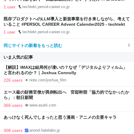
CAREER Advent Calender2025 - techtekt
1 user
techtekt.persol-career.co.jp
既存プロダクトへのLLM導入と新規事業を行き来しながら、考えて
いること #PERSOL CAREER Advent Calender2025 - techtekt
1 user
techtekt.persol-career.co.jp
同じサイトの新着をもっと読む
いま人気の記事
【解説】IMAXは結局何が凄いの？なぜ「デジタルよりフィルム」
と言われるのか？｜Joshua Connolly
226 users
note.com/joshua_film
エース級の財務官僚が異例転出へ 官邸幹部「協力的でなかったか
ら」：朝日新聞
366 users
www.asahi.com
あっけなく死んでしまったと思う漫画・アニメの主要キャラ
308 users
anond.hatelabo.jp