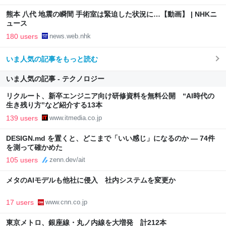
熊本 八代 地震の瞬間 手術室は緊迫した状況に…【動画】 | NHKニ
ュース
180 users
news.web.nhk
いま人気の記事をもっと読む
いま人気の記事 - テクノロジー
リクルート、新卒エンジニア向け研修資料を無料公開 “AI時代の
生き残り方”など紹介する13本
139 users
www.itmedia.co.jp
DESIGN.md を置くと、どこまで「いい感じ」になるのか — 74件
を測って確かめた
105 users
zenn.dev/ait
メタのAIモデルも他社に侵入 社内システムを変更か
17 users
www.cnn.co.jp
東京メトロ、銀座線・丸ノ内線を大増発 計212本