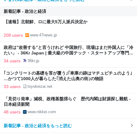
新着記事 - 政治と経済
【速報】北朝鮮、ロに最大5万人派兵決定か
208 users
www.47news.jp
政府は”改善する”と言うけれど 中国旅行、現場はまだ外国人に「冷
たい」 - 36Kr Japan | 最大級の中国テック・スタートアップ専門メ
ディア
34 users
36kr.jp
｢コンクリートの基礎を苔が覆う｣｢車庫の跡はマチュピチュのよう｣
…かつて1000人が暮らした｢消えた山奥の街｣の物語
33 users
toyokeizai.net
「見切り発車」減税、政権基盤揺らぐ 歴代内閣は財源探し難航 -
日本経済新聞
48 users
www.nikkei.com
新着記事 - 政治と経済をもっと読む