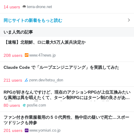
14 users
terra-drone.net
同じサイトの新着をもっと読む
いま人気の記事
【速報】北朝鮮、ロに最大5万人派兵決定か
208 users
www.47news.jp
Claude Code で「ループエンジニアリング」を実践してみた
211 users
zenn.dev/tetsu_don
RPGが好きなんですけど、現在のアクションRPGが上位互換みたい
な風潮は異を唱えたくて、ターン制RPGにはターン制の良さがある
と思ってます 一手をじっくり考えられたり、途中で休憩したりでき
80 users
posfie.com
るのがターン制の良さじゃないですか もっとターン制を煮詰めて欲
しい→「既出だと思うがここはオクトパストラベラーを推したい
ファン付き作業服着用の５０代男性、熱中症の疑いで死亡…スポー
(´・ω・｀)」
ツドリンクも持参
201 users
www.yomiuri.co.jp