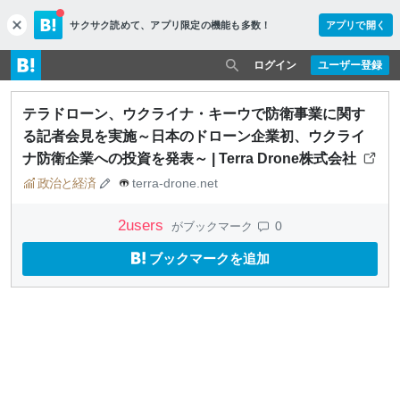
サクサク読めて、
アプリ限定の機能も多数！
アプリで開く
c
l
o
ログイン
ユーザー登録
s
e
テラドローン、ウクライナ・キーウで防衛事業に関す
る記者会見を実施～日本のドローン企業初、ウクライ
ナ防衛企業への投資を発表～ | Terra Drone株式会社
政治と経済
terra-drone.net
2
users
0
がブックマーク
ブックマークを追加