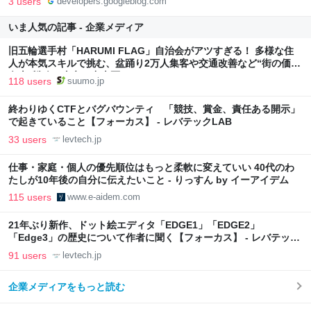
3 users
developers.googleblog.com
いま人気の記事 - 企業メディア
旧五輪選手村「HARUMI FLAG」自治会がアツすぎる！ 多様な住
人が本気スキルで挑む、盆踊り2万人集客や交通改善など“街の価値
向上”戦略 東京・中央区
118 users
suumo.jp
終わりゆくCTFとバグバウンティ 「競技、賞金、責任ある開示」
で起きていること【フォーカス】 - レバテックLAB
33 users
levtech.jp
仕事・家庭・個人の優先順位はもっと柔軟に変えていい 40代のわ
たしが10年後の自分に伝えたいこと - りっすん by イーアイデム
115 users
www.e-aidem.com
21年ぶり新作、ドット絵エディタ「EDGE1」「EDGE2」
「Edge3」の歴史について作者に聞く【フォーカス】 - レバテック
LAB
91 users
levtech.jp
企業メディアをもっと読む