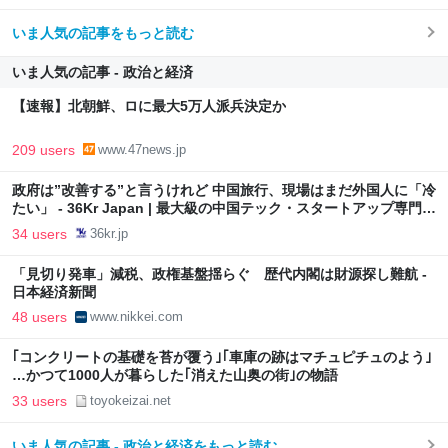
いま人気の記事をもっと読む
いま人気の記事 - 政治と経済
【速報】北朝鮮、ロに最大5万人派兵決定か
209 users
www.47news.jp
政府は”改善する”と言うけれど 中国旅行、現場はまだ外国人に「冷
たい」 - 36Kr Japan | 最大級の中国テック・スタートアップ専門メ
ディア
34 users
36kr.jp
「見切り発車」減税、政権基盤揺らぐ 歴代内閣は財源探し難航 -
日本経済新聞
48 users
www.nikkei.com
｢コンクリートの基礎を苔が覆う｣｢車庫の跡はマチュピチュのよう｣
…かつて1000人が暮らした｢消えた山奥の街｣の物語
33 users
toyokeizai.net
いま人気の記事 - 政治と経済をもっと読む