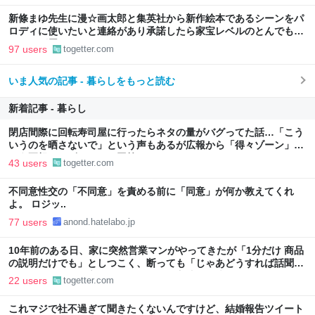
新條まゆ先生に漫☆画太郎と集英社から新作絵本であるシーンをパ
ロディに使いたいと連絡があり承諾したら家宝レベルのとんでもな
いものが届いた
97 users
togetter.com
いま人気の記事 - 暮らしをもっと読む
新着記事 - 暮らし
閉店間際に回転寿司屋に行ったらネタの量がバグってた話…「こう
いうのを晒さないで」という声もあるが広報から「得々ゾーン」と
いう正規サービスだとの回答も
43 users
togetter.com
不同意性交の「不同意」を責める前に「同意」が何か教えてくれ
よ。 ロジッ..
77 users
anond.hatelabo.jp
10年前のある日、家に突然営業マンがやってきたが「1分だけ 商品
の説明だけでも」としつこく、断っても「じゃあどうすれば話聞い
てくれますか」と言われたので、ある方法で解決することに
22 users
togetter.com
これマジで社不過ぎて聞きたくないんですけど、結婚報告ツイート