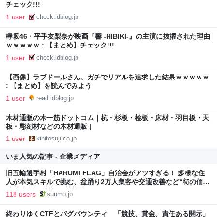
チェック!!!
1 user
check.ldblog.jp
欅坂46・平手友梨奈が映画『響 -HIBIKI-』の主演に抜擢された理由
ｗｗｗｗｗ : 【まとめ】チェック!!!
1 user
check.ldblog.jp
【画像】ラブドールさん、ガチでリアルを追求した結果ｗｗｗｗｗ
: 【まとめ】を読んでみよう
1 user
read.ldblog.jp
木材通販の木一筋ドットコム｜杭・杉板・桧板・床材・羽目板・天
板・彫刻材などの木材通販 |
1 user
kihitosuji.co.jp
いま人気の記事 - 企業メディア
旧五輪選手村「HARUMI FLAG」自治会がアツすぎる！ 多様な住
人が本気スキルで挑む、盆踊り2万人集客や交通改善など“街の価値
向上”戦略 東京・中央区
118 users
suumo.jp
終わりゆくCTFとバグバウンティ 「競技、賞金、責任ある開示」