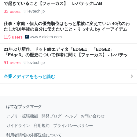
で起きていること【フォーカス】 - レバテックLAB
33 users
levtech.jp
仕事・家庭・個人の優先順位はもっと柔軟に変えていい 40代のわ
たしが10年後の自分に伝えたいこと - りっすん by イーアイデム
115 users
www.e-aidem.com
21年ぶり新作、ドット絵エディタ「EDGE1」「EDGE2」
「Edge3」の歴史について作者に聞く【フォーカス】 - レバテック
LAB
91 users
levtech.jp
企業メディアをもっと読む
はてなブックマーク
アプリ・拡張機能
開発ブログ
ヘルプ
お問い合わせ
ガイドライン
利用規約
プライバシーポリシー
利用者情報の外部送信について