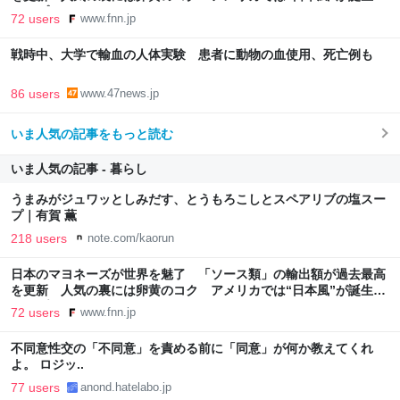
FNNプライムオンライン
72 users
www.fnn.jp
戦時中、大学で輸血の人体実験 患者に動物の血使用、死亡例も
86 users
www.47news.jp
いま人気の記事をもっと読む
いま人気の記事 - 暮らし
うまみがジュワッとしみだす、とうもろこしとスペアリブの塩スー
プ｜有賀 薫
218 users
note.com/kaorun
日本のマヨネーズが世界を魅了 「ソース類」の輸出額が過去最高
を更新 人気の裏には卵黄のコク アメリカでは“日本風”が誕生｜
FNNプライムオンライン
72 users
www.fnn.jp
不同意性交の「不同意」を責める前に「同意」が何か教えてくれ
よ。 ロジッ..
77 users
anond.hatelabo.jp