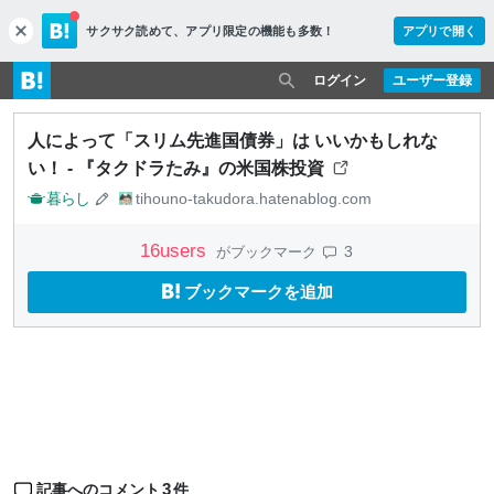
サクサク読めて、
アプリ限定の機能も多数！
アプリで開く
c
l
o
ログイン
ユーザー登録
s
e
人によって「スリム先進国債券」は いいかもしれな
い！ - 『タクドラたみ』の米国株投資
暮らし
tihouno-takudora.hatenablog.com
16
users
3
がブックマーク
ブックマークを追加
3
記事へのコメント
件