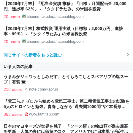
【2026年7月末】『配当金実績 推移』「目標：月間配当金 20,000
円、進捗率 62％」 - 『タクドラたみ』の米国株投資
20 users
tihouno-takudora.hatenablog.com
【2026年7月末】株式投資 運用実績（目標額：2,000万円、進捗
率：99％） - 『タクドラたみ』の米国株投資
20 users
tihouno-takudora.hatenablog.com
同じサイトの新着をもっと読む
いま人気の記事
うまみがジュワッとしみだす、とうもろこしとスペアリブの塩スー
プ｜有賀 薫
218 users
note.com/kaorun
『電工らぶ ゼロから始める電気工事士』第二種電気工事士の試験を
5人のヒロインと勉強。青春しながら“過去問1000問”や“本番形式
CBT模擬試験”で本格的に学べるノベルゲーム | ゲーム・エンタメ
353 users
www.famitsu.com
最新情報のファミ通.com
日本のマヨネーズが世界を魅了 「ソース類」の輸出額が過去最高
を更新 人気の裏には卵黄のコク アメリカでは“日本風”が誕生｜