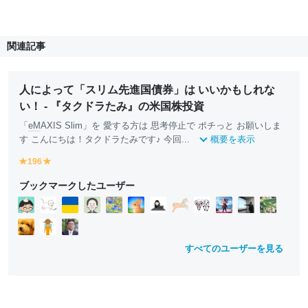
関連記事
人によって「スリム先進国債券」は いいかもしれな
い！ - 『タクドラたみ』の米国株投資
「
eM
AXIS Slim」を 愛する方は 思考停止で ポチっと お願いしま
す こんにちは！タクドラたみです♪ 今回...
概要を表示
196
y
y
e
e
ブックマークしたユーザー
ll
ll
o
o
w
w
すべてのユーザーを見る