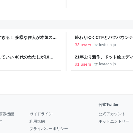
ツすぎる！ 多様な住人が本気スキ
終わりゆくCTFとバグバウン
の価値向上”戦略 東京・中央
ること【フォーカス】 - レバテ
33 users
levtech.jp
いい 40代のわたしが10年
21年ぶり新作、ドット絵エディタ
イデム
ついて作者に聞く【フォーカス】
91 users
levtech.jp
公式Twitter
拡張機能
ガイドライン
公式アカウント
グ
利用規約
ホットエントリー
プライバシーポリシー