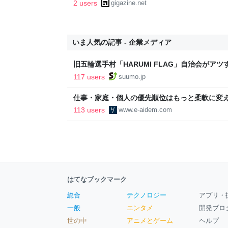
2 users
gigazine.net
いま人気の記事 - 企業メディア
旧五輪選手村「HARUMI FLAG」自治会がア
ルで挑む、盆踊り2万人集客や交通改善など“街
117 users
suumo.jp
区
仕事・家庭・個人の優先順位はもっと柔軟に変えて
後の自分に伝えたいこと - りっすん by イーア
113 users
www.e-aidem.com
はてなブックマーク
総合
テクノロジー
アプリ・
一般
エンタメ
開発ブロ
世の中
アニメとゲーム
ヘルプ