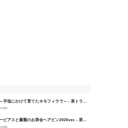
記～手塩にかけて育てたネモフィラで～ - 茶トラと
ティー
y.com
ピアスと薔薇のお茶会ヘアピン2026ver. - 茶ト
ーンティー
y.com