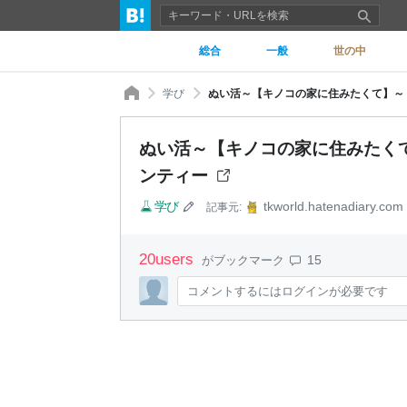
総合
一般
世の中
学び
ぬい活～【キノコの家に住みたくて】～ 
ぬい活～【キノコの家に住みたくて
ンティー
学び
tkworld.hatenadiary.com
記事元:
20
users
15
がブックマーク
コメントするにはログインが必要です