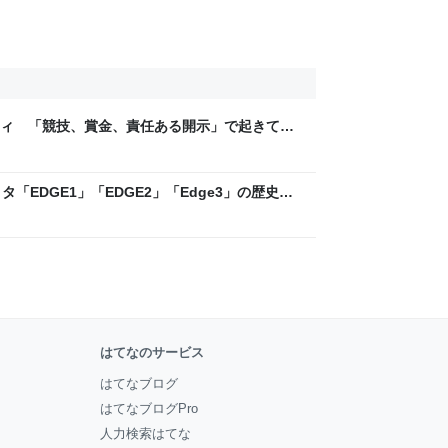
ティ 「競技、賞金、責任ある開示」で起きてい
ックLAB
「EDGE1」「EDGE2」「Edge3」の歴史に
 - レバテックLAB
はてなのサービス
はてなブログ
はてなブログPro
人力検索はてな