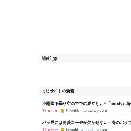
関連記事
同じサイトの新着
小雨降る曇り空の中での巣立ち。※「sideK」新
とブリティッシュのアフタヌーンティー
16 users
tkworld.hatenadiary.com
バラ見には薔薇コーデが欠かせない～春のバラフェア
ィッシュのアフタヌーンティー
13 users
tkworld.hatenadiary.com