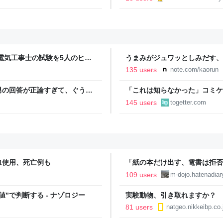
電気工事士の試験を5人のヒロ
うまみがジュワッとしみだす、
本番形式CBT模擬試験”で本格的
135 users
note.com/kaorun
報のファミ通.com
男の回答が正論すぎて、ぐうの
「これは知らなかった」コミケ
るも、インチ目盛りを付けたた
145 users
togetter.com
血使用、死亡例も
「紙の本だけ出す、電書は拒否
『差別者』となる…のだろうか？ - IN
109 users
m-dojo.hatenadia
PLACE-
”で判断する - ナゾロジー
実験動物、引き取れますか？ 
81 users
natgeo.nikkeibp.co.