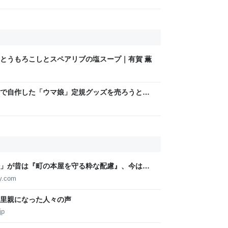
とうもろこしとスペアリブの塩スープ｜有賀 薫
で自作した「ウマ娘」定規グッズを売ろうとす
め経産省の規約に抵触、販売見送りに
」が昔は『町の本屋を守る粋な配慮』、今は
VISIBLE Dojo. ーQUIET & COLORFUL
ry.com
里親になった人々の声
jp