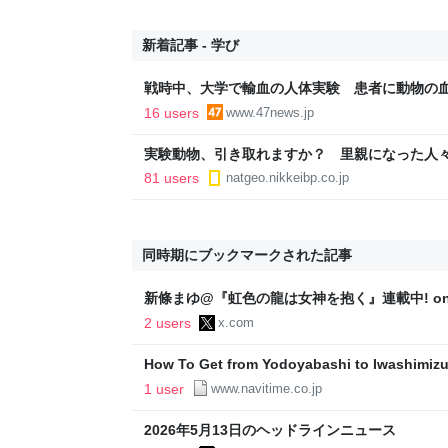
新着記事 - 学び
戦時中、大学で輸血の人体実験 患者に動物の
16 users
www.47news.jp
実験動物、引き取れますか？ 里親になった人
81 users
natgeo.nikkeibp.co.jp
同時期にブックマークされた記事
新條まゆ@『虹色の龍は女神を抱く』連載中! on
と 実はどうしてもこのシーンの原稿が見当たらず
2 users
x.com
各位に呼びかけますが、この人どこかで見かけま
「あ！原稿返却し忘れた！」なんて企業はいらっ
How To Get from Yodoyabashi to Iwashimiz
なのでこのページだけ使用することが多いんです
1 user
www.navitime.co.jp
2026年5月13日のヘッドラインニュース