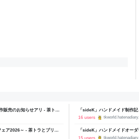
作販売のお知らせアリ - 茶トラ
「sideK」ハンドメイド制作
ブリティッシュのアフタヌーン
16 users
tkworld.hatenadiar
2026～ - 茶トラとブリテ
「sideK」ハンドメイドオーダー
ラとブリティッシュのアフタヌ
15 users
tkworld.hatenadiar