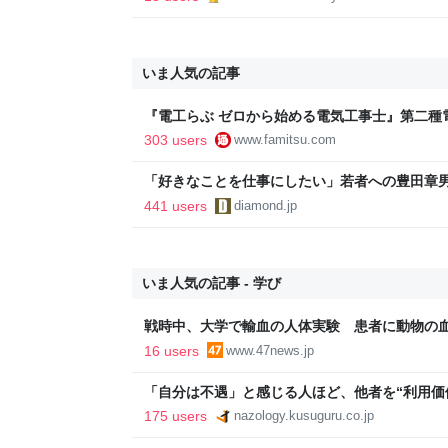
いま人気の記事
『電工らぶ ゼロから始める電気工事士』第二種
インと勉強。青春しながら“過去問1000問”や“
303 users
www.famitsu.com
に学べるノベルゲーム | ゲーム・エンタメ最新情
「好きなことを仕事にしたい」若者への豊田章
音も出なかった
441 users
diamond.jp
いま人気の記事 - 学び
戦時中、大学で輸血の人体実験 患者に動物の
16 users
www.47news.jp
「自分は不遇」と感じる人ほど、他者を“利用価値
175 users
nazology.kusuguru.co.jp