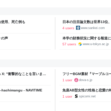
血使用、死亡例も
日本の注目論文数は世界13位
誤情報に耐性
4 users
www.sankei.com
々の声
本学の財務状況に関する報道につ
57 users
www.u-tokyo.ac.jp
 X: "衝撃的なことを言います
フリーBGM素材『マーブルコー
😣 この場をお借りして関係
SYNDROME
1 user
dova-s.jp
せんでしたか？ もしくは
しゃいませんか？ 人気キャラ
u-hachimangu - NAVITIME
魚座AB型女性の性格と恋愛の特徴
"
1 user
spicomi.net