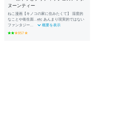
ヌーンティー
ねこ
漫画
【キノコの家に住みたくて】 湿度的
なことや衛生面...
etc
あんまり現実的ではない
ファンタジー...
概要を表示
g
g
957
y
y
r
r
e
e
e
e
ll
ll
e
e
o
o
n
n
w
w