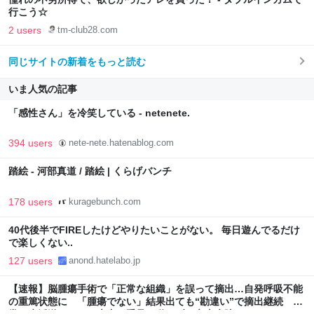
行こう☆
2 users
tm-club28.com
同じサイトの新着をもっと読む
いま人気の記事
「感性さん」を冷笑している - netenete.
394 users
nete-nete.hatenablog.com
踏絵 - 河部真道 / 踏絵 | くらげバンチ
178 users
kuragebunch.com
40代後半でFIREしたけどやりたいことがない。 毎日遊んでるだけ
で楽しくない..
127 users
anond.hatelabo.jp
【速報】脳腫瘍手術で「正常な組織」を誤って摘出…自発呼吸不能
の重篤状態に 「腫瘍でない」結果出ても“勘違い”で摘出継続 通