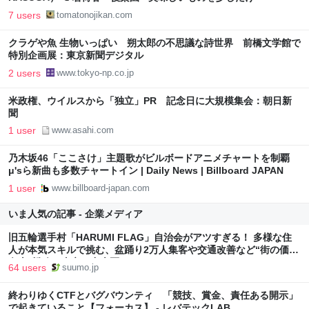
7 users
tomatonojikan.com
クラゲや魚 生物いっぱい 朔太郎の不思議な詩世界 前橋文学館で
特別企画展：東京新聞デジタル
2 users
www.tokyo-np.co.jp
米政権、ウイルスから「独立」PR 記念日に大規模集会：朝日新
聞
1 user
www.asahi.com
乃木坂46「ここさけ」主題歌がビルボードアニメチャートを制覇
μ'sら新曲も多数チャートイン | Daily News | Billboard JAPAN
1 user
www.billboard-japan.com
いま人気の記事 - 企業メディア
旧五輪選手村「HARUMI FLAG」自治会がアツすぎる！ 多様な住
人が本気スキルで挑む、盆踊り2万人集客や交通改善など“街の価値
向上”戦略 東京・中央区
64 users
suumo.jp
終わりゆくCTFとバグバウンティ 「競技、賞金、責任ある開示」
で起きていること【フォーカス】 - レバテックLAB