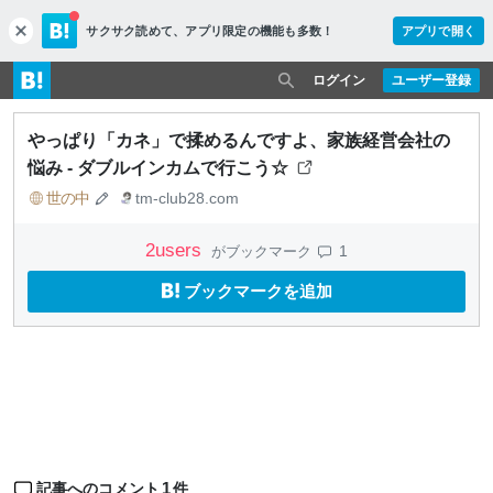
サクサク読めて、
アプリ限定の機能も多数！
アプリで開く
c
l
o
ログイン
ユーザー登録
s
e
やっぱり「カネ」で揉めるんですよ、家族経営会社の
悩み - ダブルインカムで行こう☆
世の中
tm-club28.com
2
users
1
がブックマーク
ブックマークを追加
1
記事へのコメント
件