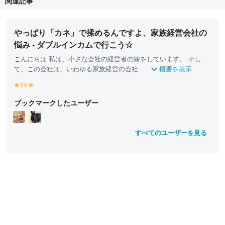
関連記事
やっぱり「カネ」で揉めるんですよ、家族経営会社の
悩み - ダブルインカムで行こう☆
こんにちは 私は、小さな会社の経営者の嫁をしています。 そし
て、この会社は、いわゆる家族経営の会社...
概要を表示
74
y
y
e
e
ブックマークしたユーザー
ll
ll
o
o
w
w
すべてのユーザーを見る