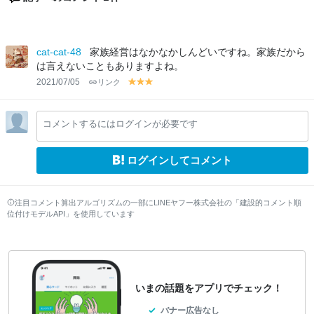
cat-cat-48
家族経営はなかなかしんどいですね。家族だから
は言えないこともありますよね。
2021/07/05
リンク
y
y
y
el
el
el
lo
lo
lo
コメントするにはログインが必要です
w
w
w
ログインしてコメント
注目コメント算出アルゴリズムの一部にLINEヤフー株式会社の「建設的コメント順
位付けモデルAPI」を使用しています
いまの話題をアプリでチェック！
バナー広告なし