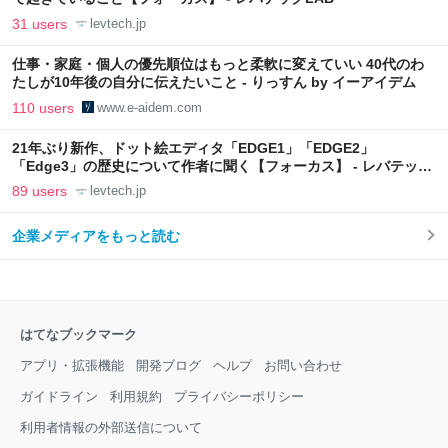
31 users
levtech.jp
仕事・家庭・個人の優先順位はもっと柔軟に変えていい 40代のわ
たしが10年後の自分に伝えたいこと - りっすん by イーアイデム
110 users
www.e-aidem.com
21年ぶり新作、ドット絵エディタ「EDGE1」「EDGE2」
「Edge3」の歴史について作者に聞く【フォーカス】 - レバテック
LAB
89 users
levtech.jp
企業メディアをもっと読む
はてなブックマーク
アプリ・拡張機能
開発ブログ
ヘルプ
お問い合わせ
ガイドライン
利用規約
プライバシーポリシー
利用者情報の外部送信について