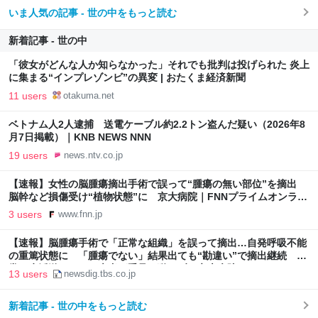
いま人気の記事 - 世の中をもっと読む
新着記事 - 世の中
「彼女がどんな人か知らなかった」それでも批判は投げられた 炎上
に集まる“インプレゾンビ”の異変 | おたくま経済新聞
11 users
otakuma.net
ベトナム人2人逮捕 送電ケーブル約2.2トン盗んだ疑い（2026年8
月7日掲載）｜KNB NEWS NNN
19 users
news.ntv.co.jp
【速報】女性の脳腫瘍摘出手術で誤って“腫瘍の無い部位”を摘出
脳幹など損傷受け“植物状態”に 京大病院｜FNNプライムオンライ
ン
3 users
www.fnn.jp
【速報】脳腫瘍手術で「正常な組織」を誤って摘出…自発呼吸不能
の重篤状態に 「腫瘍でない」結果出ても“勘違い”で摘出継続 通
常の生活送っていた患者が手足も動かず 京大病院 | TBS NEWS
13 users
newsdig.tbs.co.jp
DIG
新着記事 - 世の中をもっと読む