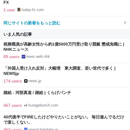
FX
1 user
today-fx.com
同じサイトの新着をもっと読む
いま人気の記事
税務職員が高齢女性から約1億5000万円受け取り競艇 懲戒免職に |
NHKニュース
89 users
news.web.nhk
「外国人受け入れ反対」大幅増 東大調査、若い世代で多く |
NEWSjp
174 users
news.jp
踏絵 - 河部真道 / 踏絵 | くらげバンチ
467 users
kuragebunch.com
40代後半でFIREしたけどやりたいことがない。 毎日遊んでるだけ
で楽しくない..
363 users
anond.hatelabo.jp