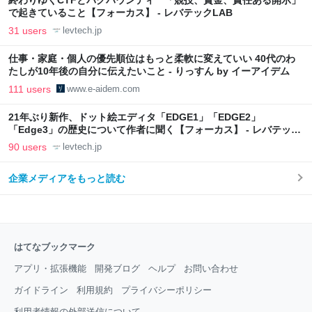
終わりゆくCTFとバグバウンティ 「競技、賞金、責任ある開示」
で起きていること【フォーカス】 - レバテックLAB
31 users
levtech.jp
仕事・家庭・個人の優先順位はもっと柔軟に変えていい 40代のわ
たしが10年後の自分に伝えたいこと - りっすん by イーアイデム
111 users
www.e-aidem.com
21年ぶり新作、ドット絵エディタ「EDGE1」「EDGE2」
「Edge3」の歴史について作者に聞く【フォーカス】 - レバテック
LAB
90 users
levtech.jp
企業メディアをもっと読む
はてなブックマーク
アプリ・拡張機能
開発ブログ
ヘルプ
お問い合わせ
ガイドライン
利用規約
プライバシーポリシー
利用者情報の外部送信について