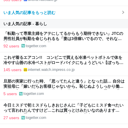
いま人気の記事をもっと読む
いま人気の記事 - 暮らし
「転勤って専業主婦をアテにしてるからもう期待できない」JTCの
男性社員が転勤を命じられるも「妻は3倍稼いでるので、それなら
辞める」と言ったら、転勤がなくなった
92 users
togetter.com
これぞ着るエアコン!! コンビニで買える冷凍ペットボトルで体を
冷やす山善の水冷ベストがロードバイクにちょうどいい【ぼっち・
ざ・ろーど！その14】【空いた時間でなにしてる？】
145 users
internet.watch.impress.co.jp
旦那の実家に行った時、「思ってたんと違う」となった話… 自分は
実祖母に「嫁いだらお客様じゃないから。恥じぬようしっかり働
け」と言われていたので、嫁ぎ先で嫌われたら終わりと思い、張り
5 users
togetter.com
切っていた
今日ミスドで初ミスドらしきおじさんに「子どもにミスド食べたい
って言われたんですけど…これは買っとけみたいなのあります
か…？」と尋ねられるイベントが発生して、興奮した
27 users
togetter.com