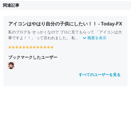
関連記事
アイコンはやはり自分の子供にしたい！！ - Today-FX
私のブログを せっかくなので プロに見てもらって 「アイコンは大
事ですよ！！」 って言われました。 私...
概要を表示
y
y
y
y
y
y
y
y
y
y
y
y
y
e
e
e
e
e
e
e
e
e
e
e
e
e
ブックマークしたユーザー
ll
ll
ll
ll
ll
ll
ll
ll
ll
ll
ll
ll
ll
o
o
o
o
o
o
o
o
o
o
o
o
o
w
w
w
w
w
w
w
w
w
w
w
w
w
すべてのユーザーを見る