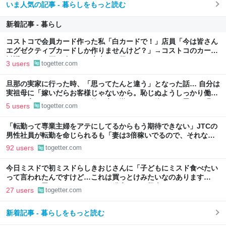
いま人気の記事 - 暮らしをもっと読む
新着記事 - 暮らし
コストコで会員カード作った私「白カードで！」店員「今は皆さん
エグゼクティブカードしか作りませんけど？」→コストコのカード
勧誘はやたら圧が強いが、本当にお得なの？
3 users
togetter.com
旦那の実家に行った時、「思ってたんと違う」となった話… 自分は
実祖母に「嫁いだらお客様じゃないから。恥じぬようしっかり働
け」と言われていたので、嫁ぎ先で嫌われたら終わりと思い、張り
5 users
togetter.com
切っていた
「転勤って専業主婦をアテにしてるからもう期待できない」JTCの
男性社員が転勤を命じられるも「妻は3倍稼いでるので、それなら
辞める」と言ったら、転勤がなくなった
92 users
togetter.com
今日ミスドで初ミスドらしきおじさんに「子どもにミスド食べたい
って言われたんですけど…これは買っとけみたいなのあります
か…？」と尋ねられるイベントが発生して、興奮した
27 users
togetter.com
新着記事 - 暮らしをもっと読む