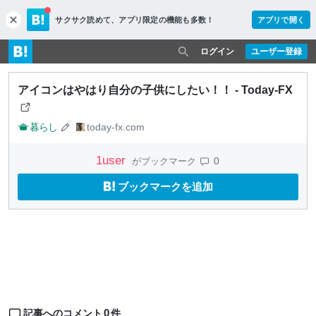
サクサク読めて、
アプリ限定の機能も多数！
アプリで開く
c
l
o
ログイン
ユーザー登録
s
e
アイコンはやはり自分の子供にしたい！！ - Today-FX
暮らし
today-fx.com
1
user
0
がブックマーク
ブックマークを追加
0
記事へのコメント
件