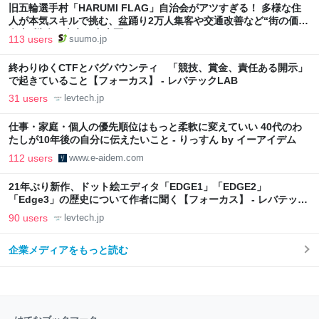
旧五輪選手村「HARUMI FLAG」自治会がアツすぎる！ 多様な住
人が本気スキルで挑む、盆踊り2万人集客や交通改善など“街の価値
向上”戦略 東京・中央区
113 users
suumo.jp
終わりゆくCTFとバグバウンティ 「競技、賞金、責任ある開示」
で起きていること【フォーカス】 - レバテックLAB
31 users
levtech.jp
仕事・家庭・個人の優先順位はもっと柔軟に変えていい 40代のわ
たしが10年後の自分に伝えたいこと - りっすん by イーアイデム
112 users
www.e-aidem.com
21年ぶり新作、ドット絵エディタ「EDGE1」「EDGE2」
「Edge3」の歴史について作者に聞く【フォーカス】 - レバテック
LAB
90 users
levtech.jp
企業メディアをもっと読む