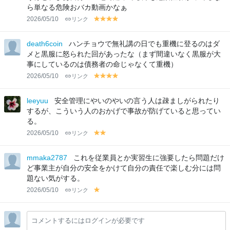
ら単なる危険おバカ動画かなぁ
2026/05/10
リンク
y
y
y
y
el
el
el
el
lo
lo
lo
lo
death6coin
ハンチョウで無礼講の日でも重機に登るのはダ
w
w
w
w
メと黒服に怒られた回があったな（まず間違いなく黒服が大
事にしているのは債務者の命じゃなくて重機）
2026/05/10
リンク
y
y
y
y
el
el
el
el
lo
lo
lo
lo
leeyuu
安全管理にやいのやいの言う人は疎ましがられたり
w
w
w
w
するが、こういう人のおかげで事故が防げていると思ってい
る。
2026/05/10
リンク
y
y
el
el
lo
lo
mmaka2787
これを従業員とか実習生に強要したら問題だけ
w
w
ど事業主が自分の安全をかけて自分の責任で楽しむ分には問
題ない気がする。
2026/05/10
リンク
y
el
lo
コメントするにはログインが必要です
w