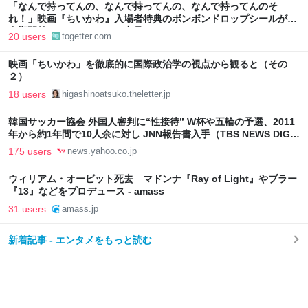
「なんで持ってんの、なんで持ってんの、なんで持ってんのそ
れ！」映画『ちいかわ』入場者特典のボンボンドロップシールが配
布期間前にフリマサイトで出品される
20 users
togetter.com
映画「ちいかわ」を徹底的に国際政治学の視点から観ると（その
２）
18 users
higashinoatsuko.theletter.jp
韓国サッカー協会 外国人審判に“性接待” W杯や五輪の予選、2011
年から約1年間で10人余に対し JNN報告書入手（TBS NEWS DIG
Powered by JNN） - Yahoo!ニュース
175 users
news.yahoo.co.jp
ウィリアム・オービット死去 マドンナ『Ray of Light』やブラー
『13』などをプロデュース - amass
31 users
amass.jp
新着記事 - エンタメをもっと読む