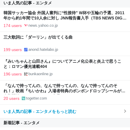
いま人気の記事 - エンタメ
韓国サッカー協会 外国人審判に“性接待” W杯や五輪の予選、2011
年から約1年間で10人余に対し JNN報告書入手（TBS NEWS DIG
Powered by JNN） - Yahoo!ニュース
174 users
news.yahoo.co.jp
三大歌詞に「ダーリン」が出てくる曲
199 users
anond.hatelabo.jp
『みいちゃんと山田さん』についてアニメ化公表と炎上で思うこ
と：ロマン優光連載404
196 users
bunkaonline.jp
「なんで持ってんの、なんで持ってんの、なんで持ってんのそ
れ！」映画『ちいかわ』入場者特典のボンボンドロップシールが配
布期間前にフリマサイトで出品される
20 users
togetter.com
いま人気の記事 - エンタメをもっと読む
新着記事 - エンタメ