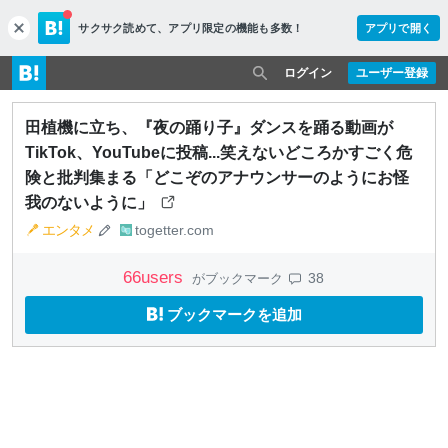
サクサク読めて、
アプリ限定の機能も多数！
アプリで開く
c
l
o
ログイン
ユーザー登録
s
e
田植機に立ち、『夜の踊り子』ダンスを踊る動画が
TikTok、YouTubeに投稿...笑えないどころかすごく危
険と批判集まる「どこぞのアナウンサーのようにお怪
我のないように」
エンタメ
togetter.com
66
users
38
がブックマーク
ブックマークを追加