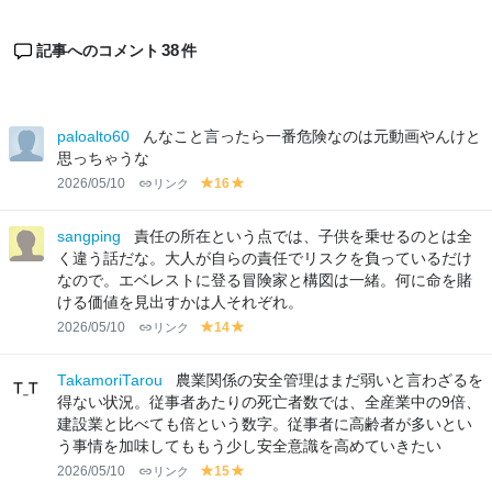
38
記事へのコメント
件
paloalto60
んなこと言ったら一番危険なのは元動画やんけと
思っちゃうな
2026/05/10
リンク
16
y
y
el
el
lo
lo
sangping
責任の所在という点では、子供を乗せるのとは全
w
w
く違う話だな。大人が自らの責任でリスクを負っているだけ
なので。エベレストに登る冒険家と構図は一緒。何に命を賭
ける価値を見出すかは人それぞれ。
2026/05/10
リンク
14
y
y
el
el
lo
lo
TakamoriTarou
農業関係の安全管理はまだ弱いと言わざるを
w
w
得ない状況。従事者あたりの死亡者数では、全産業中の9倍、
建設業と比べても倍という数字。従事者に高齢者が多いとい
う事情を加味してももう少し安全意識を高めていきたい
2026/05/10
リンク
15
y
y