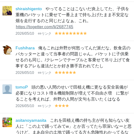
el
el
lo
lo
shiraishigento
やってることはこないだ炎上してた、子供を
w
w
重機のバケットに乗せて一番上まで持ち上げたまま不安定な
畑を走行するのと同じだよなぁ、これ。
https://togetter.com/li/2687745
2026/05/10
リンク
y
y
y
y
y
y
y
y
y
el
el
el
el
el
el
el
el
el
lo
lo
lo
lo
lo
lo
lo
lo
lo
Fushihara
俺もこれは外野が何怒ってんだ派だな。飲食店の
w
w
w
w
w
w
w
w
w
バカッターと違って当事者の問題じゃん。バケットに子供乗
せるのも同じ。/クレーンでテーブルと客乗せて吊り上げて食
事するアレも違法だとか好き勝手言われてたし
2026/05/10
リンク
y
y
y
y
y
y
el
el
el
el
el
el
lo
lo
lo
lo
lo
lo
tomoP
頭の悪い人間のせいで田植え機に更なる安全装備が
w
w
w
w
w
w
必要になりコスト増＆機能制限が増えて不自由さ増 に繋が
ることを考えれば、外野の人間が文句も言いたくはなる
2026/05/10
リンク
y
y
y
y
el
el
el
el
lo
lo
lo
lo
asitanoyamasita
これを田植え機の持ち主が何も知らない友
w
w
w
w
人に「この上で踊ってみてw」とか言ってたら罪深いなーと思
うけど、まあ自分の土地で踊ってる方も危険性わかってるな