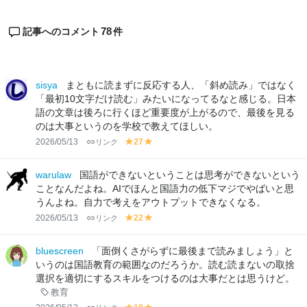
78
記事へのコメント
件
sisya
まともに読まずに反応する人、「斜め読み」ではなく
「最初10文字だけ読む」みたいになってるなと感じる。日本
語の文章は後ろに行くほど重要度が上がるので、最後を見る
のは大事というのを学校で教えてほしい。
2026/05/13
リンク
27
y
y
el
el
lo
lo
warulaw
国語ができないということは思考ができないという
w
w
ことなんだよね。AIでほんと国語力の低下マジでやばいと思
うんよね。自力で考えをアウトプットできなくなる。
2026/05/13
リンク
22
y
y
el
el
lo
lo
bluescreen
「面倒くさがらずに最後まで読みましょう」と
w
w
いうのは国語教育の範囲なのだろうか。読む読まないの取捨
選択を適切にするスキルをつけるのは大事だとは思うけど。
教育