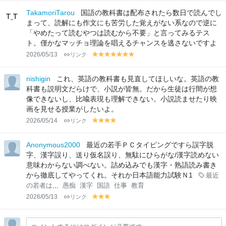
el
el
el
el
el
el
el
lo
lo
lo
lo
lo
lo
lo
TakamoriTarou
国語の教科書は配布されたら数日で読んでし
w
w
w
w
w
w
w
まって、読解にも作文にも苦労した覚えがない系なので逆に
「やめたって読むやつは読むから不要」と言ってみるテス
ト。僅かなマッチョ理論を唱えるチャンスを逃さないですよ
2026/05/13
リンク
y
y
y
y
y
y
y
el
el
el
el
el
el
el
lo
lo
lo
lo
lo
lo
lo
nishigin
これ、英語の教科書も見直してほしいな。英語の教
w
w
w
w
w
w
w
科書も説明文だらけで、小説が皆無。だから生徒は行間が想
像できないし、比喩表現も理解できない。小説読ませたり映
画を見せる授業がしたいよ。
2026/05/14
リンク
y
y
y
y
el
el
el
el
lo
lo
lo
lo
Anonymous2000
最近の若手ＰＣタイピングですら誤字脱
w
w
w
w
字、漢字誤り、送り仮名誤り、無駄にひらがな/漢字読めない
意味わからない調べない。詰め込みでも漢字・熟語読み書き
から徹底してやってくれ。それか日本語能力試験Ｎ1
最近
の若者は,,,
愚痴
漢字
国語
仕事
教育
2026/05/13
リンク
y
y
y
el
el
el
lo
lo
lo