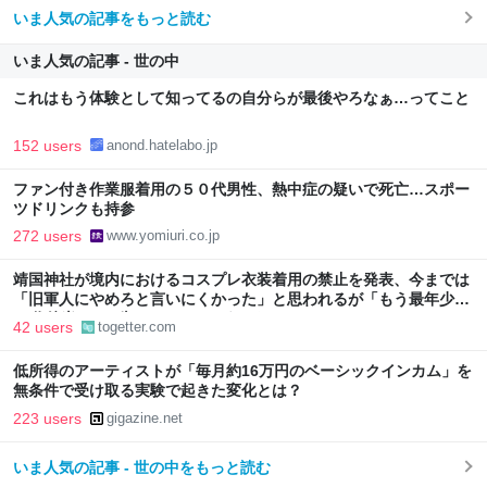
いま人気の記事をもっと読む
いま人気の記事 - 世の中
これはもう体験として知ってるの自分らが最後やろなぁ…ってこと
152 users
anond.hatelabo.jp
ファン付き作業服着用の５０代男性、熱中症の疑いで死亡…スポー
ツドリンクも持参
272 users
www.yomiuri.co.jp
靖国神社が境内におけるコスプレ衣装着用の禁止を発表、今までは
「旧軍人にやめろと言いにくかった」と思われるが「もう最年少で
90代後半や100歳オーバーだろうしなぁ」
42 users
togetter.com
低所得のアーティストが「毎月約16万円のベーシックインカム」を
無条件で受け取る実験で起きた変化とは？
223 users
gigazine.net
いま人気の記事 - 世の中をもっと読む