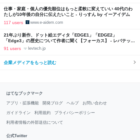
仕事・家庭・個人の優先順位はもっと柔軟に変えていい 40代のわ
たしが10年後の自分に伝えたいこと - りっすん by イーアイデム
117 users
www.e-aidem.com
21年ぶり新作、ドット絵エディタ「EDGE1」「EDGE2」
「Edge3」の歴史について作者に聞く【フォーカス】 - レバテック
LAB
91 users
levtech.jp
企業メディアをもっと読む
はてなブックマーク
アプリ・拡張機能
開発ブログ
ヘルプ
お問い合わせ
ガイドライン
利用規約
プライバシーポリシー
利用者情報の外部送信について
公式Twitter