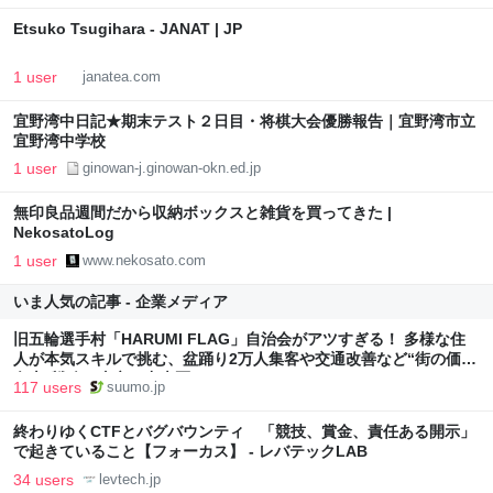
Etsuko Tsugihara - JANAT | JP
1 user
janatea.com
宜野湾中日記★期末テスト２日目・将棋大会優勝報告｜宜野湾市立
宜野湾中学校
1 user
ginowan-j.ginowan-okn.ed.jp
無印良品週間だから収納ボックスと雑貨を買ってきた |
NekosatoLog
1 user
www.nekosato.com
いま人気の記事 - 企業メディア
旧五輪選手村「HARUMI FLAG」自治会がアツすぎる！ 多様な住
人が本気スキルで挑む、盆踊り2万人集客や交通改善など“街の価値
向上”戦略 東京・中央区
117 users
suumo.jp
終わりゆくCTFとバグバウンティ 「競技、賞金、責任ある開示」
で起きていること【フォーカス】 - レバテックLAB
34 users
levtech.jp