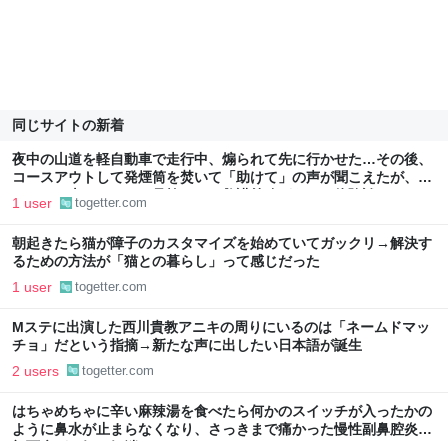
同じサイトの新着
夜中の山道を軽自動車で走行中、煽られて先に行かせた…その後、
コースアウトして発煙筒を焚いて「助けて」の声が聞こえたが、煽
っていた車だったので見捨てた→救護義務がある？体験談も
1 user
togetter.com
朝起きたら猫が障子のカスタマイズを始めていてガックリ→解決す
るための方法が「猫との暮らし」って感じだった
1 user
togetter.com
Mステに出演した西川貴教アニキの周りにいるのは「ネームドマッ
チョ」だという指摘→新たな声に出したい日本語が誕生
2 users
togetter.com
はちゃめちゃに辛い麻辣湯を食べたら何かのスイッチが入ったかの
ように鼻水が止まらなくなり、さっきまで痛かった慢性副鼻腔炎の
顔面痛が一気に解消した