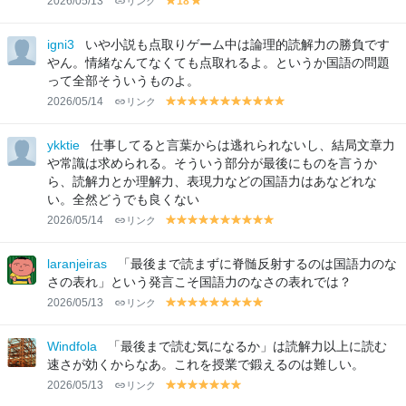
2026/05/13
リンク
18
y
y
el
el
lo
lo
igni3
いや小説も点取りゲーム中は論理的読解力の勝負です
w
w
やん。情緒なんてなくても点取れるよ。というか国語の問題
って全部そういうものよ。
2026/05/14
リンク
y
y
y
y
y
y
y
y
y
y
y
el
el
el
el
el
el
el
el
el
el
el
lo
lo
lo
lo
lo
lo
lo
lo
lo
lo
lo
ykktie
仕事してると言葉からは逃れられないし、結局文章力
w
w
w
w
w
w
w
w
w
w
w
や常識は求められる。そういう部分が最後にものを言うか
ら、読解力とか理解力、表現力などの国語力はあなどれな
い。全然どうでも良くない
2026/05/14
リンク
y
y
y
y
y
y
y
y
y
y
el
el
el
el
el
el
el
el
el
el
lo
lo
lo
lo
lo
lo
lo
lo
lo
lo
laranjeiras
「最後まで読まずに脊髄反射するのは国語力のな
w
w
w
w
w
w
w
w
w
w
さの表れ」という発言こそ国語力のなさの表れでは？
2026/05/13
リンク
y
y
y
y
y
y
y
y
y
el
el
el
el
el
el
el
el
el
lo
lo
lo
lo
lo
lo
lo
lo
lo
Windfola
「最後まで読む気になるか」は読解力以上に読む
w
w
w
w
w
w
w
w
w
速さが効くからなあ。これを授業で鍛えるのは難しい。
2026/05/13
リンク
y
y
y
y
y
y
y