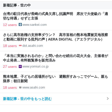
新着記事 - 世の中
台湾の駐日代表が長崎の式典欠席し抗議声明 席次で大使級の「適
切な待遇」せずと主張
12 users
www.sankei.com
さらに高市政権の支持率ダウン？ 高市首相の熊本地震被災地視察
と動画に殺到する批判の声 | AERA DIGITAL（アエラデジタル）
18 users
dot.asahi.com
「本当に実施されるのか」と問い合わせ続出の花火大会、主催者が
中止発表…有料観覧券を販売済み
27 users
www.yomiuri.co.jp
熊本地震、子どもの居場所がない 避難所すみっこでゲーム、親も
限界：朝日新聞
18 users
www.asahi.com
新着記事 - 世の中をもっと読む