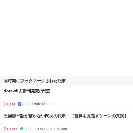
同時期にブックマークされた記事
dorawii@新刊発売(予定)
1 user
anond.hatelabo.jp
三国志平話が描かない関羽の決断！［曹操を見逃すシーンの真実］
2 users
hajimete-sangokushi.com