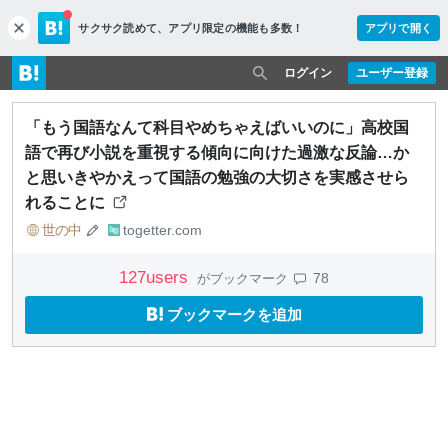
サクサク読めて、
アプリ限定の機能も多数！
アプリで開く
c
l
o
ログイン
ユーザー登録
s
e
「もう国語なんて科目やめちゃえばいいのに」高校国
語で再び小説を重視する傾向に向けた過激な反論…か
と思いきやかえって国語の勉強の大切さを実感させら
れることに
世の中
togetter.com
127
users
78
がブックマーク
ブックマークを追加