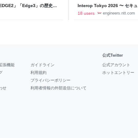
DGE2」「Edge3」の歴史に
Interop Tokyo 2026
AB
への取り組み 〜 - NTT docomo B
18 users
engineers.ntt.com
公式Twitter
拡張機能
ガイドライン
公式アカウント
グ
利用規約
ホットエントリー
プライバシーポリシー
わせ
利用者情報の外部送信について