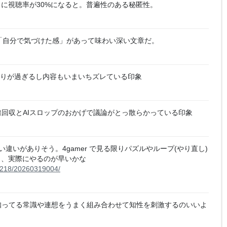
に視聴率が30%になると。普遍性のある秘匿性。
「自分で気づけた感」があって味わい深い文章だ。
りが過ぎるし内容もいまいちズレている印象
回収とAIスロップのおかげで議論がとっ散らかっている印象
違いがありそう。4gamer で見る限りパズルやループ(やり直し)
ら、実際にやるのが早いかな
7218/20260319004/
知ってる常識や連想をうまく組み合わせて知性を刺激するのいいよ