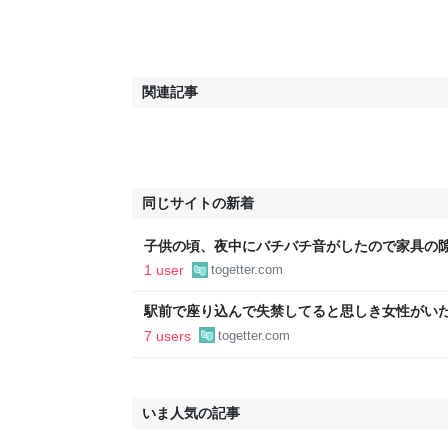
関連記事
同じサイトの新着
子供の頃、夜中にバチバチ音がしたので家具の
ていた「いや、こっわ！」
1 user
togetter.com
駅前で座り込んで失禁してると思しき女性がい
警察と救急を呼んでそばで見守っていたら、急
7 users
togetter.com
るんですか！？」とスマホをはたき落とされた
いま人気の記事