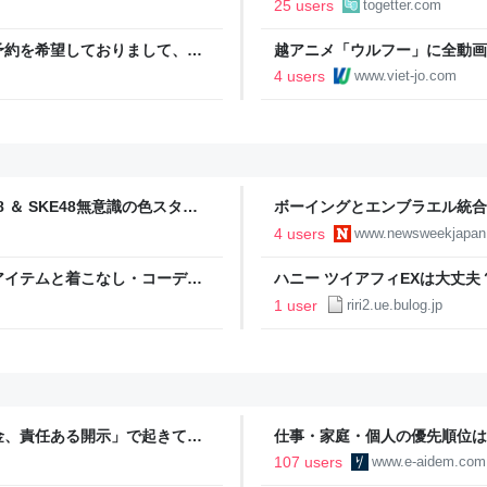
25 users
togetter.com
えた
予約を希望しておりまして、は
越アニメ「ウルフー」に全動画
されるより、受ける側としては
4 users
www.viet-jo.com
 ＆ SKE48無意識の色スタジ
ボーイングとエンブラエル統合で
ぐっ！
ューズウィーク日本版 オフィ
4 users
www.newsweekjapan.j
アイテムと着こなし・コーデ集
ハニー ツイアフィEXは大丈夫
 30代・40代・50代からのメンズフ
1 user
riri2.ue.bulog.jp
金、責任ある開示」で起きてい
仕事・家庭・個人の優先順位は
の自分に伝えたいこと - りっす
107 users
www.e-aidem.com