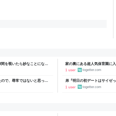
隙間を覗いたら妙なことになっ
家の裏にある超人気保育園に入
家の前のスクールゾーンに車を
1 user
togetter.com
園か警察に通報で悩んでいる
たので、尋常ではないと思って
弟『明日の初デートはサイゼっ
に現れた女性に「あなた何して
もりで…！？→その後の展開に
1 user
togetter.com
話