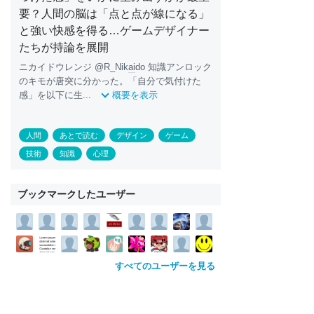
要？人間の脳は「点と点が線になる」
と強い快感を得る…ゲームデザイナー
たちが持論を展開
ニカイドウレンジ @R_Nik
ai
do 知識アンロック
のキモが唐突に分かった。「自分で気付けた
感」を以下に生...
概要を表示
人間
あとで読む
デザイン
ゲーム
技術
知識
心理
ブックマークしたユーザー
すべてのユーザーを見る