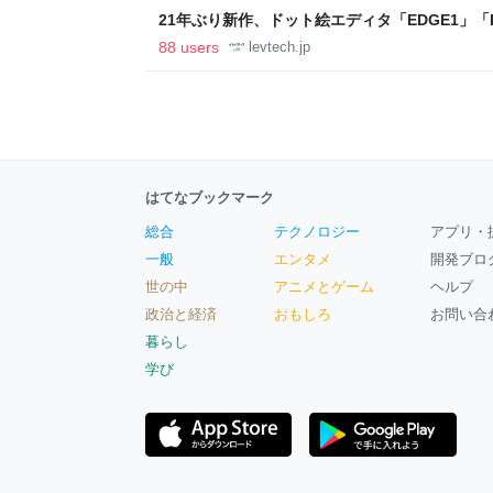
21年ぶり新作、ドット絵エディタ「EDGE1」「E
ついて作者に聞く【フォーカス】 - レバテックL
88 users
levtech.jp
はてなブックマーク
総合
テクノロジー
アプリ・
一般
エンタメ
開発ブロ
世の中
アニメとゲーム
ヘルプ
政治と経済
おもしろ
お問い合
暮らし
学び