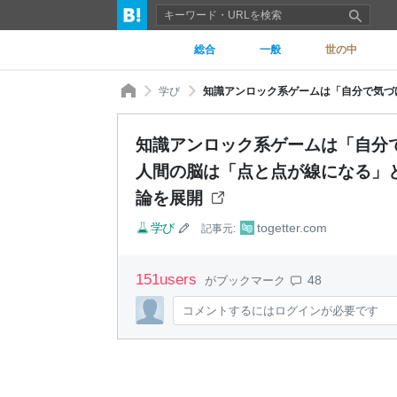
総合
一般
世の中
学び
知識アンロック系ゲームは「自分
人間の脳は「点と点が線になる」
論を展開
学び
togetter.com
記事元:
151
users
48
がブックマーク
コメントするにはログインが必要です