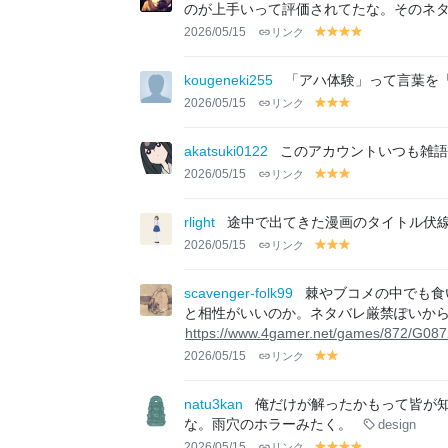
w
w
w
w
w
w
のが上手いって評価されてたな。そのネタ
2026/05/15
リンク
y
y
y
y
el
el
el
el
lo
lo
lo
lo
kougeneki255
「アハ体験」って言葉を
w
w
w
w
2026/05/15
リンク
y
y
y
el
el
el
lo
lo
lo
akatsuki0122
このアカウントいつも雑語
w
w
w
2026/05/15
リンク
y
y
y
el
el
el
lo
lo
lo
rlight
途中で出てきた漫画のタイトル伏線
w
w
w
2026/05/15
リンク
y
y
y
el
el
el
lo
lo
lo
scavenger-folk99
棘やブコメの中でも食い
w
w
w
と相性がいいのか。ネタバレ厳禁ぽいか
https://www.4gamer.net/games/872/G08
2026/05/15
リンク
y
y
el
el
lo
lo
natu3kan
俺だけが解ったかもって皆が
w
w
な。雨穴のホラーみたく。
design
2026/05/15
リンク