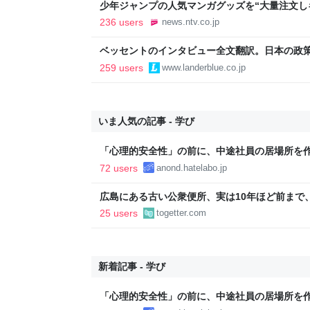
少年ジャンプの人気マンガグッズを“大量注文し
逮捕 総額43億円以上（2026年8月6日掲載）｜日
236 users
news.ntv.co.jp
ベッセントのインタビュー全文翻訳。日本の政
いる
259 users
www.landerblue.co.jp
いま人気の記事 - 学び
「心理的安全性」の前に、中途社員の居場所を
72 users
anond.hatelabo.jp
広島にある古い公衆便所、実は10年ほど前まで
いなかった…投下直後に近くの水道から出る水
25 users
togetter.com
えた
新着記事 - 学び
「心理的安全性」の前に、中途社員の居場所を