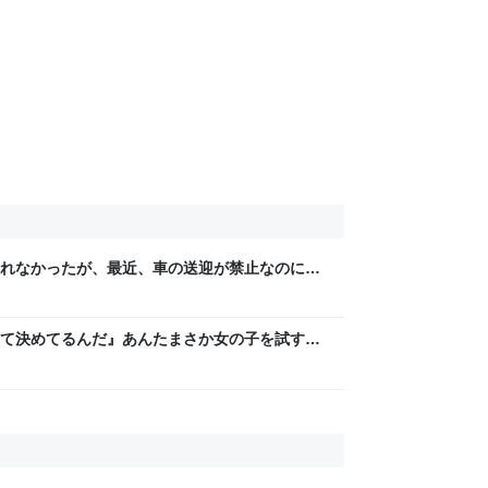
れなかったが、最近、車の送迎が禁止なのに、
停めて送迎してる親を発見…写真を撮って保育
て決めてるんだ』あんたまさか女の子を試すつ
「やはりデートは相手への思いやりの気持ち」