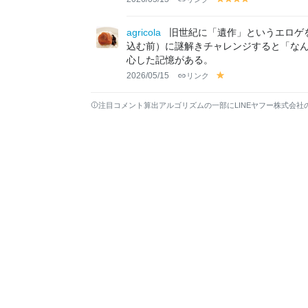
y
y
y
y
el
el
el
el
lo
lo
lo
lo
agricola
旧世紀に「遺作」というエロゲ
w
w
w
w
込む前）に謎解きチャレンジすると「な
心した記憶がある。
2026/05/15
リンク
y
el
lo
注目コメント算出アルゴリズムの一部にLINEヤフー株式会社
w