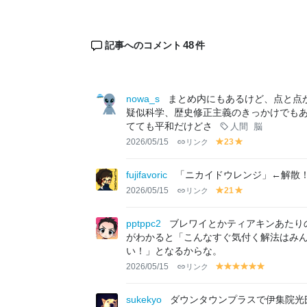
48
記事へのコメント
件
nowa_s
まとめ内にもあるけど、点と点
疑似科学、歴史修正主義のきっかけでも
てても平和だけどさ
人間
脳
2026/05/15
リンク
23
y
y
el
el
lo
lo
fujifavoric
「ニカイドウレンジ」←解散
w
w
2026/05/15
リンク
21
y
y
el
el
lo
lo
pptppc2
ブレワイとかティアキンあたり
w
w
がわかると「こんなすぐ気付く解法はみ
い！」となるからな。
2026/05/15
リンク
y
y
y
y
y
y
el
el
el
el
el
el
lo
lo
lo
lo
lo
lo
sukekyo
ダウンタウンプラスで伊集院光