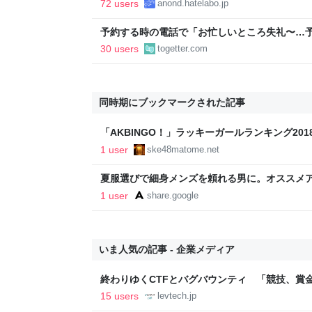
72 users
anond.hatelabo.jp
予約する時の電話で「お忙しいところ失礼〜…
い、明日◯日の12時に、人数は…」と丁寧に話
30 users
togetter.com
もっと簡潔な方が楽なんだよな
同時期にブックマークされた記事
「AKBINGO！」ラッキーガールランキング2018
オライブ 1.9キャプまとめ！ : SKE48まとめろ
1 user
ske48matome.net
夏服選びで細身メンズを頼れる男に。オススメ
- AUEN [オーエン]（旧DCOLLECTION） -
1 user
share.google
ァッション通販 AUEN
いま人気の記事 - 企業メディア
終わりゆくCTFとバグバウンティ 「競技、賞
ること【フォーカス】 - レバテックLAB
15 users
levtech.jp