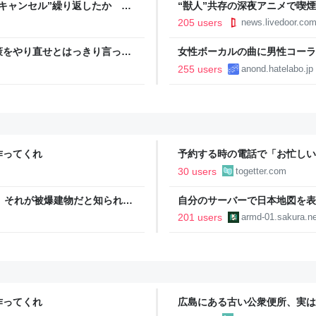
キャンセル”繰り返したか 女
“獣人”共存の深夜アニメで喫
テレNEWS NNN
議論「紛らわしいことは放送し
205 users
news.livedoor.co
策をやり直せとはっきり言って
女性ボーカルの曲に男性コーラ
255 users
anond.hatelabo.jp
作ってくれ
予約する時の電話で「お忙しい
い、明日◯日の12時に、人数
30 users
togetter.com
もっと簡潔な方が楽なんだよな
、それが被爆建物だと知られて
自分のサーバーで日本地図を表示する
を飲んで、多くの被爆者が息絶
201 users
armd-01.sakura.ne
作ってくれ
広島にある古い公衆便所、実は
いなかった…投下直後に近くの