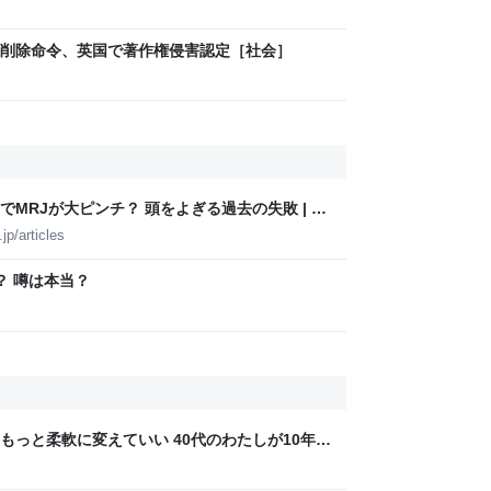
削除命令、英国で著作権侵害認定［社会］
MRJが大ピンチ？ 頭をよぎる過去の失敗 | ニ
シャルサイト
p/articles
？ 噂は本当？
もっと柔軟に変えていい 40代のわたしが10年後
ん by イーアイデム