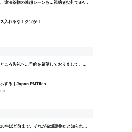
煙、違法薬物の連想シーンも…視聴者批判でBPO
ないほうが」 - ライブドアニュース
m
ス入れるな！クソが！
ところ失礼〜…予約を希望しておりまして、は
は…」と丁寧に話されるより、受ける側としては
｜Japan PMTiles
.jp
10年ほど前まで、それが被爆建物だと知られて
水道から出る水を飲んで、多くの被爆者が息絶