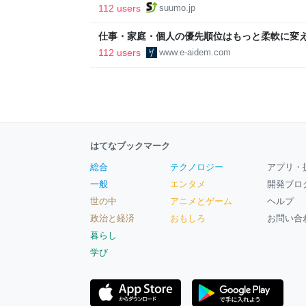
ルで挑む、盆踊り2万人集客や交通改善など“街
112 users
suumo.jp
区
仕事・家庭・個人の優先順位はもっと柔軟に変えて
後の自分に伝えたいこと - りっすん by イーア
112 users
www.e-aidem.com
はてなブックマーク
総合
テクノロジー
アプリ・
一般
エンタメ
開発ブロ
世の中
アニメとゲーム
ヘルプ
政治と経済
おもしろ
お問い合
暮らし
学び