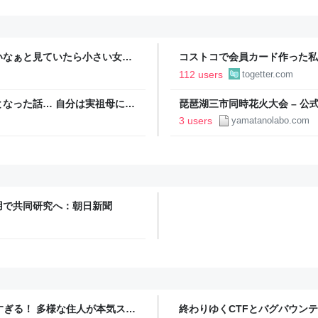
いなぁと見ていたら小さい女の
コストコで会員カード作った私
欲しい！」と言うと「連れて帰
ィブカードしか作りませんけど
112 users
togetter.com
が、本当にお得なの？
なった話… 自分は実祖母に
琵琶湖三市同時花火大会 – 公
っかり働け」と言われていたの
3 users
yamatanolabo.com
っていた
用で共同研究へ：朝日新聞
ツすぎる！ 多様な住人が本気スキ
終わりゆくCTFとバグバウン