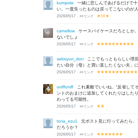
lo
lo
kumpote
一緒に悲しんであげるだけで十
w
w
い。一度失ったものは戻ってこないのが
2026/05/17
リンク
19
y
y
el
el
lo
lo
camellow
ケースバイケースだろとしか
w
w
ないでしょ
2026/05/17
リンク
y
y
y
y
y
y
y
y
y
y
el
el
el
el
el
el
el
el
el
el
lo
lo
lo
lo
lo
lo
lo
lo
lo
lo
sekisyun_dori
ここでもっともらしい理
w
w
w
w
w
w
w
w
w
w
たい自分（母）と買い直したくない夫」に
2026/05/17
リンク
y
y
y
y
y
y
y
y
y
y
el
el
el
el
el
el
el
el
el
el
el
lo
lo
lo
lo
lo
lo
lo
lo
lo
lo
lo
oniffoniff
これ素敵でいいね。“反省して
w
w
w
w
w
w
w
w
w
w
w
ントのおまけに追加してくれたりはしたり
わってる可能性。
2026/05/17
リンク
y
y
el
el
lo
lo
toria_ezu1
元ポスト見に行ってみたら、
w
w
だろうか？
2026/05/17
リンク
y
y
y
y
y
y
y