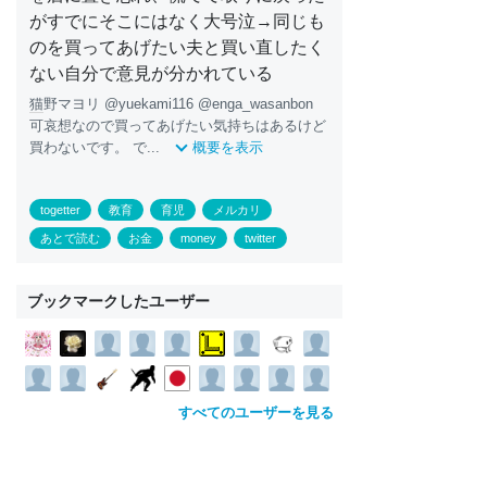
がすでにそこにはなく大号泣→同じも
のを買ってあげたい夫と買い直したく
ない自分で意見が分かれている
猫
野マヨリ @yuekami116 @enga_wasanbon
可哀想なので買ってあげたい気持ちはあるけど
買わないです。 で...
概要を表示
togetter
教育
育児
メルカリ
あとで読む
お金
money
twitter
ブックマークしたユーザー
すべてのユーザーを見る