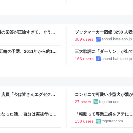
まる
男の回答が正論すぎて、ぐうの
ブックマーカー図鑑 3298 人収
389 users
anond.hatelabo.jp
五輪の予選、2011年から約1年
三大歌詞に「ダーリン」が出て
 Powered by JNN） -
166 users
anond.hatelabo.jp
」店員「今は皆さんエグゼクテ
コンビニで可愛い小型犬が繋が
のカード勧誘はやたら圧が強い
子連れの母親がやってきて、子
27 users
togetter.com
ろうか？」と言って犬に近づい
なった話… 自分は実祖母に
「転勤って専業主婦をアテにし
っかり働け」と言われていたの
転勤を命じられるも「妻は3倍
138 users
togetter.com
っていた
勤がなくなった