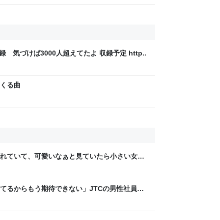
録 気づけば3000人超えてたよ 収録予定 http..
くる曲
れていて、可愛いなぁと見ていたら小さい女の
供が「可愛い！欲しい！」と言うと「連れて帰
て行った
てるからもう期待できない」JTCの男性社員が
稼いでるので、それなら辞める」と言ったら、転