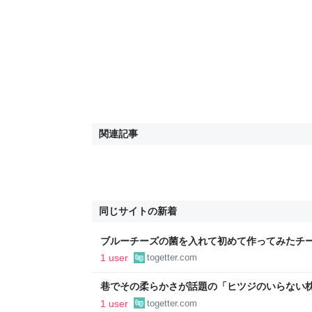
関連記事
同じサイトの新着
ブルーチーズの菌を入れて初めて作ってみたチ
とヤバいと思っちゃう見た目だな「忘却の彼方
1 user
togetter.com
巷でその柔らかさが話題の「ヒツジのいらない
ようなヤラれボイスを当てながらシバく動画が
1 user
togetter.com