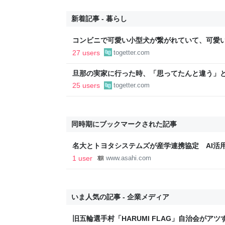
新着記事 - 暮らし
コンビニで可愛い小型犬が繋がれていて、可愛
子連れの母親がやってきて、子供が「可愛い！
27 users
togetter.com
ろうか？」と言って犬に近づいて行った
旦那の実家に行った時、「思ってたんと違う」と
「嫁いだらお客様じゃないから。恥じぬようし
25 users
togetter.com
で、嫁ぎ先で嫌われたら終わりと思い、張り切
同時期にブックマークされた記事
名大とトヨタシステムズが産学連携協定 AI活
1 user
www.asahi.com
いま人気の記事 - 企業メディア
旧五輪選手村「HARUMI FLAG」自治会がア