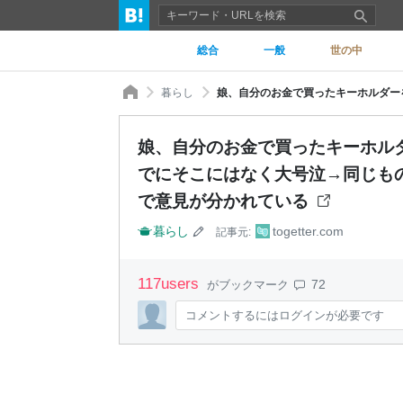
総合
一般
世の中
暮らし
娘、自分のお金で買ったキーホル
でにそこにはなく大号泣→同じも
で意見が分かれている
暮らし
togetter.com
記事元:
117
users
72
がブックマーク
コメントするにはログインが必要です