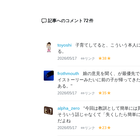
72
記事へのコメント
件
toyoshi
子育てしてると、こういう本人
る。
2026/05/17
リンク
38
y
y
el
el
lo
lo
frothmouth
娘の意見を聞く、が最優先で
w
w
イストーリーみたいに前の子が帰ってき
ある。''
2026/05/17
リンク
35
y
y
el
el
lo
lo
alpha_zero
“今回は教訓として簡単には
w
w
そういう話じゃなくて「失くしたら簡単
だよね
2026/05/17
リンク
23
y
y
el
el