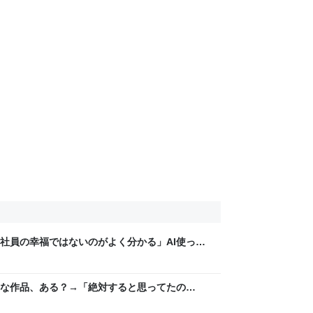
社員の幸福ではないのがよく分かる」AI使って
いるが、めちゃくちゃ空気が悪い
な作品、ある？→「絶対すると思ってたの
ファンも様々な思いを抱えた作品タイトルが集