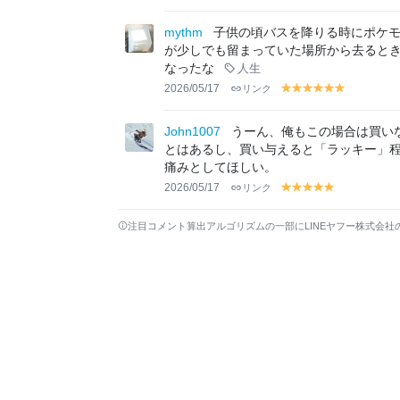
el
el
el
el
el
el
el
lo
lo
lo
lo
lo
lo
lo
mythm
子供の頃バスを降りる時にポケ
w
w
w
w
w
w
w
が少しでも留まっていた場所から去ると
なったな
人生
2026/05/17
リンク
y
y
y
y
y
y
el
el
el
el
el
el
lo
lo
lo
lo
lo
lo
John1007
うーん、俺もこの場合は買い
w
w
w
w
w
w
とはあるし、買い与えると「ラッキー」
痛みとしてほしい。
2026/05/17
リンク
y
y
y
y
y
el
el
el
el
el
lo
lo
lo
lo
lo
注目コメント算出アルゴリズムの一部にLINEヤフー株式会社
w
w
w
w
w