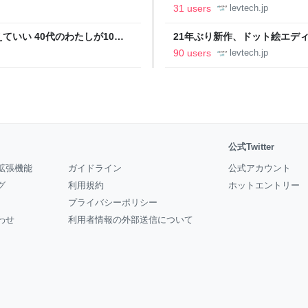
の価値向上”戦略 東京・中央
ること【フォーカス】 - レバテ
31 users
levtech.jp
いい 40代のわたしが10年
21年ぶり新作、ドット絵エディタ
イデム
ついて作者に聞く【フォーカス】
90 users
levtech.jp
公式Twitter
拡張機能
ガイドライン
公式アカウント
グ
利用規約
ホットエントリー
プライバシーポリシー
わせ
利用者情報の外部送信について