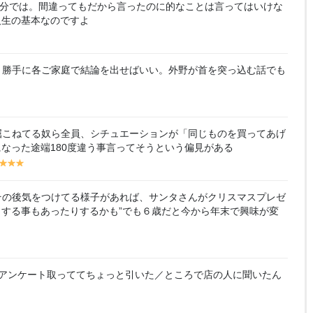
分では。間違ってもだから言ったのに的なことは言ってはいけな
人生の基本なのですよ
。勝手に各ご家庭で結論を出せばいい。外野が首を突っ込む話でも
屈こねてる奴ら全員、シチュエーションが「同じものを買ってあげ
なった途端180度違う事言ってそうという偏見がある
y
y
y
y
el
el
el
lo
lo
lo
その後気をつけてる様子があれば、サンタさんがクリスマスプレゼ
w
w
w
する事もあったりするかも”でも６歳だと今から年末で興味が変
アンケート取っててちょっと引いた／ところで店の人に聞いたん