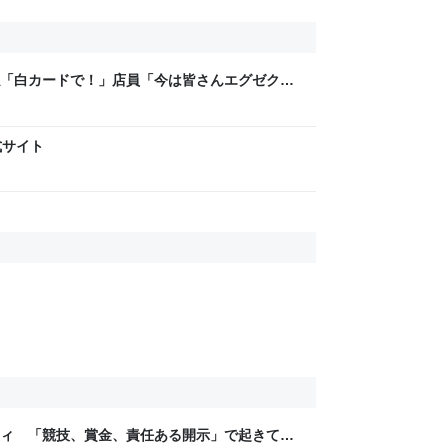
「白カードで！」店員「今は皆さんエグゼクテ
？」→コストコのカード勧誘はやたら圧が強い
式サイト
ティ 「競技、賞金、責任ある開示」で起きてい