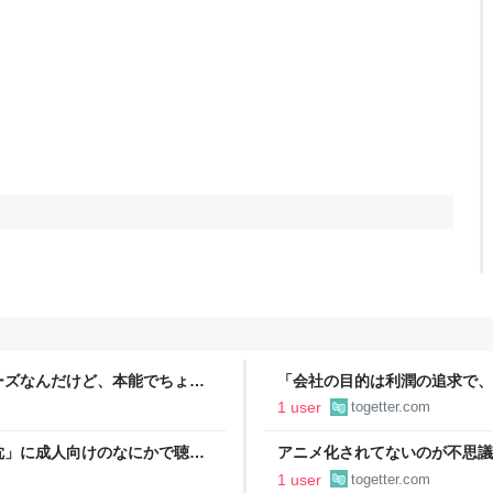
ーズなんだけど、本能でちょっ
「会社の目的は利潤の追求で、
に在るミカン」
社員削減している会社に務めて
1 user
togetter.com
枕」に成人向けのなにかで聴く
アニメ化されてないのが不思議
「だが、男だ」案件でおもろい
に…」「してほしいけど複雑」
1 user
togetter.com