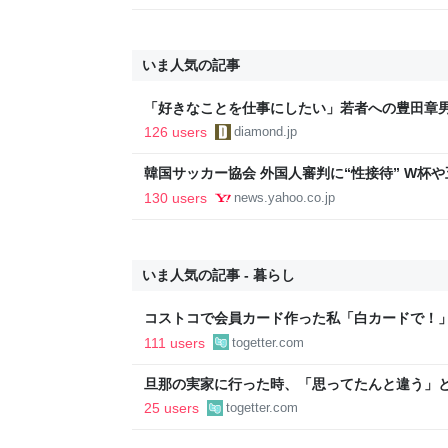
いま人気の記事
「好きなことを仕事にしたい」若者への豊田章
音も出なかった
126 users
diamond.jp
韓国サッカー協会 外国人審判に“性接待” W杯や
間で10人余に対し JNN報告書入手（TBS NEWS DIG
130 users
news.yahoo.co.jp
Yahoo!ニュース
いま人気の記事 - 暮らし
コストコで会員カード作った私「白カードで！
ィブカードしか作りませんけど？」→コストコ
111 users
togetter.com
が、本当にお得なの？
旦那の実家に行った時、「思ってたんと違う」と
「嫁いだらお客様じゃないから。恥じぬようし
25 users
togetter.com
で、嫁ぎ先で嫌われたら終わりと思い、張り切