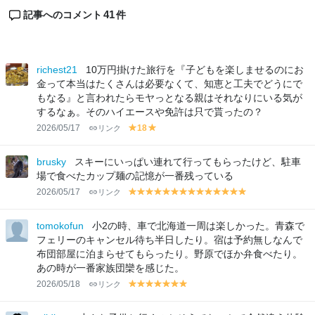
41
記事へのコメント
件
richest21
10万円掛けた旅行を『子どもを楽しませるのにお
金って本当はたくさんは必要なくて、知恵と工夫でどうにで
もなる』と言われたらモヤっとなる親はそれなりにいる気が
するなぁ。そのハイエースや免許は只で貰ったの？
2026/05/17
リンク
18
y
y
el
el
lo
lo
brusky
スキーにいっぱい連れて行ってもらったけど、駐車
w
w
場で食べたカップ麺の記憶が一番残っている
2026/05/17
リンク
y
y
y
y
y
y
y
y
y
y
y
y
y
y
el
el
el
el
el
el
el
el
el
el
el
el
el
el
lo
lo
lo
lo
lo
lo
lo
lo
lo
lo
lo
lo
lo
lo
tomokofun
小2の時、車で北海道一周は楽しかった。青森で
w
w
w
w
w
w
w
w
w
w
w
w
w
w
フェリーのキャンセル待ち半日したり。宿は予約無しなんで
布団部屋に泊まらせてもらったり。野原でほか弁食べたり。
あの時が一番家族団欒を感じた。
2026/05/18
リンク
y
y
y
y
y
y
y
el
el
el
el
el
el
el
lo
lo
lo
lo
lo
lo
lo