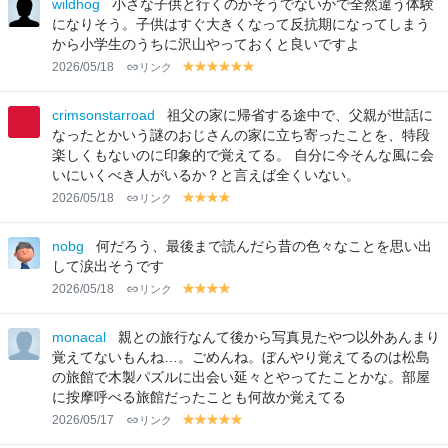
wildhog
小さな子供と行くのかそうでないかで全然違う体験
w
w
w
w
w
w
w
になりそう。子供はすぐ大きくなって反抗期になってしまう
から小学生のうちに沢山やっておくと良いですよ
2026/05/18
リンク
y
y
y
y
y
y
el
el
el
el
el
el
lo
lo
lo
lo
lo
lo
crimsonstarroad
祖父の家に帰省する途中で、父親が世話に
w
w
w
w
w
w
なったとかいう謎のおじさんの家に立ち寄ったことを、特段
楽しくもないのに印象的で覚えてる。 自分に今そんな風に会
いにいくべき人がいるか？と言えば全くいない。
2026/05/18
リンク
y
y
y
y
el
el
el
el
lo
lo
lo
lo
nobg
何だろう、最後まで読んだら昔の色々なことを思い出
w
w
w
w
して涙出そうです
2026/05/18
リンク
y
y
y
y
el
el
el
el
lo
lo
lo
lo
monacal
親との旅行なんて後から写真見たやつ以外あんまり
w
w
w
w
覚えてないもんね…。ごめんね。ぼんやり覚えてるのは松島
の旅館で木製パズルに出会い延々とやってたことかな。部屋
に按摩呼べる旅館だったことも何故か覚えてる
2026/05/17
リンク
y
y
y
y
y
el
el
el
el
el