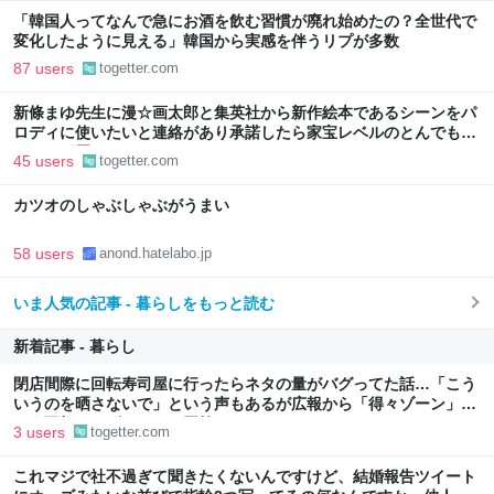
「韓国人ってなんで急にお酒を飲む習慣が廃れ始めたの？全世代で
変化したように見える」韓国から実感を伴うリプが多数
87 users
togetter.com
新條まゆ先生に漫☆画太郎と集英社から新作絵本であるシーンをパ
ロディに使いたいと連絡があり承諾したら家宝レベルのとんでもな
いものが届いた
45 users
togetter.com
カツオのしゃぶしゃぶがうまい
58 users
anond.hatelabo.jp
いま人気の記事 - 暮らしをもっと読む
新着記事 - 暮らし
閉店間際に回転寿司屋に行ったらネタの量がバグってた話…「こう
いうのを晒さないで」という声もあるが広報から「得々ゾーン」と
いう正規サービスだとの回答も
3 users
togetter.com
これマジで社不過ぎて聞きたくないんですけど、結婚報告ツイート