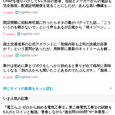
CPAPを借りパクして5ヶ月目の患者、当院とメーカーからの電話も
完全無視…配達証明郵便を送ることにしたが、あんな高い機械を借
りパクするのはなぜだろうか？→様々な理由が考えられそう
1 user
togetter.com
閉店間際に回転寿司屋に行ったらネタの量がバグってた話…「こう
いうのを晒さないで」という声もあるが広報から「得々ゾーン」と
いう正規サービスだとの回答も
3 users
togetter.com
国土交通省系の公式アカウントに「投稿内容も上司の決裁が必要
か？」という質問があったが、局幹部に最新のネットミームを解説
するという地獄の業務が発生しているらしい
1 user
togetter.com
豚汁は初めに豚とゴボウをしっかり炒めると香りが出て格段に美味
しくなる「別の人からも聞いたことあるのでたぶんガチ」「脂溶性
ビタミン的にも良い」
1 user
togetter.com
同じサイトの新着をもっと読む
いま人気の記事
『電工らぶ ゼロから始める電気工事士』第二種電気工事士の試験を
5人のヒロインと勉強。青春しながら“過去問1000問”や“本番形式