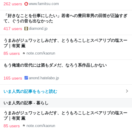
CBT模擬試験”で本格的に学べるノベルゲーム | ゲーム・エンタメ
262 users
www.famitsu.com
最新情報のファミ通.com
「好きなことを仕事にしたい」若者への豊田章男の回答が正論すぎ
て、ぐうの音も出なかった
417 users
diamond.jp
うまみがジュワッとしみだす、とうもろこしとスペアリブの塩スー
プ｜有賀 薫
85 users
note.com/kaorun
もう俺達の世代には酒もダメだ、なろう系作品しかない
165 users
anond.hatelabo.jp
いま人気の記事をもっと読む
いま人気の記事 - 暮らし
うまみがジュワッとしみだす、とうもろこしとスペアリブの塩スー
プ｜有賀 薫
85 users
note.com/kaorun