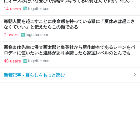
にオーズみたいな並びで指輪3つ写ってるの何なんですか。仲人の
分？
14 users
togetter.com
毎朝人間を起こすことに使命感を持っている猫に「夏休みは起こさ
なくていい」と伝えたらこの顔である
7 users
togetter.com
新條まゆ先生に漫☆画太郎と集英社から新作絵本であるシーンをパ
ロディに使いたいと連絡があり承諾したら家宝レベルのとんでもな
いものが届いた
46 users
togetter.com
新着記事 - 暮らしをもっと読む