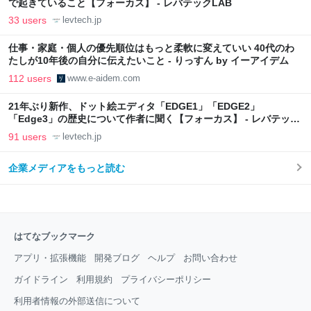
で起きていること【フォーカス】 - レバテックLAB
33 users
levtech.jp
仕事・家庭・個人の優先順位はもっと柔軟に変えていい 40代のわ
たしが10年後の自分に伝えたいこと - りっすん by イーアイデム
112 users
www.e-aidem.com
21年ぶり新作、ドット絵エディタ「EDGE1」「EDGE2」
「Edge3」の歴史について作者に聞く【フォーカス】 - レバテック
LAB
91 users
levtech.jp
企業メディアをもっと読む
はてなブックマーク
アプリ・拡張機能
開発ブログ
ヘルプ
お問い合わせ
ガイドライン
利用規約
プライバシーポリシー
利用者情報の外部送信について