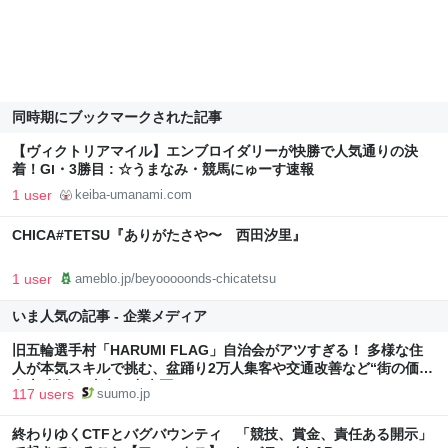
同時期にブックマークされた記事
【ヴィクトリアマイル】エンブロイダリーが快勝で人気通りの決
着！GⅠ・3勝目 : ☆うまなみ・競馬にゅーす速報
1 user
keiba-umanami.com
CHICA#TETSU『ありがたさや〜 西田汐里』
1 user
ameblo.jp/beyooooonds-chicatetsu
いま人気の記事 - 企業メディア
旧五輪選手村「HARUMI FLAG」自治会がアツすぎる！ 多様な住
人が本気スキルで挑む、盆踊り2万人集客や交通改善など“街の価値
向上”戦略 東京・中央区
117 users
suumo.jp
終わりゆくCTFとバグバウンティ 「競技、賞金、責任ある開示」