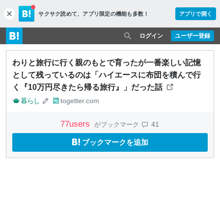
サクサク読めて、
アプリ限定の機能も多数！
アプリで開く
c
l
o
ログイン
ユーザー登録
s
e
わりと旅行に行く親のもとで育ったが一番楽しい記憶
として残っているのは「ハイエースに布団を積んで行
く『10万円尽きたら帰る旅行』」だった話
暮らし
togetter.com
77
users
41
がブックマーク
ブックマークを追加