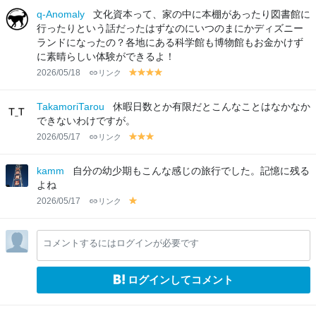
lo
lo
lo
lo
lo
q-Anomaly
文化資本って、家の中に本棚があったり図書館に
w
w
w
w
w
行ったりという話だったはずなのにいつのまにかディズニー
ランドになったの？各地にある科学館も博物館もお金かけず
に素晴らしい体験ができるよ！
2026/05/18
リンク
y
y
y
y
el
el
el
el
lo
lo
lo
lo
TakamoriTarou
休暇日数とか有限だとこんなことはなかなか
w
w
w
w
できないわけですが。
2026/05/17
リンク
y
y
y
el
el
el
lo
lo
lo
kamm
自分の幼少期もこんな感じの旅行でした。記憶に残る
w
w
w
よね
2026/05/17
リンク
y
el
lo
コメントするにはログインが必要です
w
ログインしてコメント