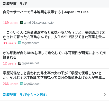
新着記事 - 学び
自分のサーバーで日本地図を表示する｜Japan PMTiles
169 users
armd-01.sakura.ne.jp
「こういう人に突然遭遇すると意味不明だろうけど、罵倒語だけ聞
かされて育った九官鳥なんです」人生の中で浴びてきた言葉を受け
継いでしまう話
38 users
togetter.com
がん細胞が自らDNAを壊して進化している可能性が研究によって指
摘される
12 users
gigazine.net
学歴関係なしと言われた修士卒の女の子が「学歴で優遇しないと
か、それじゃ大学院まで学費払って自分の価値を上げた人が馬鹿じ
ゃないですか」と捨て台詞を残して会社を辞めてった話
266 users
togetter.com
新着記事 - 学びをもっと読む