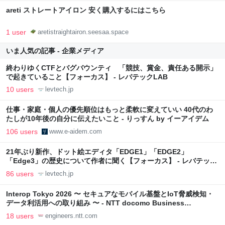
areti ストレートアイロン 安く購入するにはこちら
1 user
aretistraightairon.seesaa.space
いま人気の記事 - 企業メディア
終わりゆくCTFとバグバウンティ 「競技、賞金、責任ある開示」
で起きていること【フォーカス】 - レバテックLAB
10 users
levtech.jp
仕事・家庭・個人の優先順位はもっと柔軟に変えていい 40代のわ
たしが10年後の自分に伝えたいこと - りっすん by イーアイデム
106 users
www.e-aidem.com
21年ぶり新作、ドット絵エディタ「EDGE1」「EDGE2」
「Edge3」の歴史について作者に聞く【フォーカス】 - レバテック
LAB
86 users
levtech.jp
Interop Tokyo 2026 〜 セキュアなモバイル基盤とIoT脅威検知・
データ利活用への取り組み 〜 - NTT docomo Business
Engineers' Blog
18 users
engineers.ntt.com