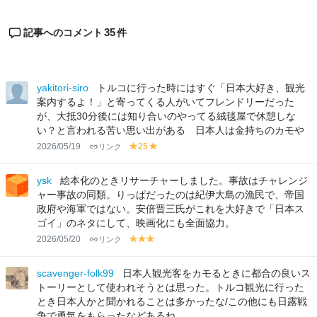
35
記事へのコメント
件
yakitori-siro
トルコに行った時にはすぐ「日本大好き、観光
案内するよ！」と寄ってくる人がいてフレンドリーだった
が、大抵30分後には知り合いのやってる絨毯屋で休憩しな
い？と言われる苦い思い出がある 日本人は金持ちのカモや
2026/05/19
リンク
25
y
y
el
el
lo
lo
ysk
絵本化のときリサーチャーしました。事故はチャレンジ
w
w
ャー事故の同類。りっぱだったのは紀伊大島の漁民で、帝国
政府や海軍ではない。安倍晋三氏がこれを大好きで「日本ス
ゴイ」のネタにして、映画化にも全面協力。
2026/05/20
リンク
y
y
y
el
el
el
lo
lo
lo
scavenger-folk99
日本人観光客をカモるときに都合の良いス
w
w
w
トーリーとして使われそうとは思った。トルコ観光に行った
とき日本人かと聞かれることは多かったな/この他にも日露戦
争で勇気をもらったなどあるね