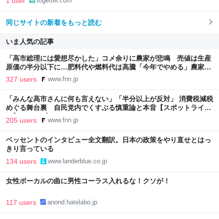
1 user
togetter.com
同じサイトの新着をもっと読む
いま人気の記事
「高市総理には愛想尽かした」コメ余りに農家が悲鳴 売値は生産
原価の半分以下に…肥料代や燃料代は高騰「今年でやめる」農家も
｜FNNプライムオンライン
327 users
www.fnn.jp
「みんな高市さんに何も言えない」「半分以上が反対」 消費税減税
めぐる舞台裏 自民党内でくすぶる慎重論と本音【スポットライ
ト】｜FNNプライムオンライン
205 users
www.fnn.jp
ベッセントのインタビュー全文翻訳。日本の政策をやり直せとはっ
きり言っている
134 users
www.landerblue.co.jp
女性ボーカルの曲に男性コーラス入れるな！クソが！
117 users
anond.hatelabo.jp