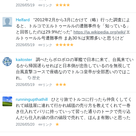
2026/05/19
リンク
y
y
y
y
el
el
el
el
lo
lo
lo
lo
Helfard
“2012年2月から3月にかけて（略）行った調査によ
w
w
w
w
ると、トルコでエルトゥールルの遭難事件を「知っている」
と回答したのは29.9%だった”
https://ja.wikipedia.org/wiki/
エ
ルトゥールル号遭難事件 まあ30％は実際多いと思うけど
2026/05/19
リンク
y
y
y
y
y
el
el
el
el
el
lo
lo
lo
lo
lo
kaitoster
調べたらボロボロの軍艦で日本に来て、台風来てい
w
w
w
w
w
るから帰国遅らせればと日本側が忠告しているのを無視して
台風直撃コースで座礁なのでトルコ皇帝が全部悪いのではこ
れ。
歴史
2026/05/19
リンク
y
y
y
el
el
el
lo
lo
lo
runningupthathill
ひとり旅でトルコに行ったら仲良くしてく
w
w
w
れて絨毯屋に連れて行かれ絨毯の売り方を教えてくれて一巻
き仕入れてパリに持っていって習った通りのトークで売り込
んだら仕入れ値の倍の値段で売れて、ほんま有難いと思った
2026/05/20
リンク
y
el