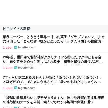
同じサイトの新着
業務スーパー、とうとう世界一甘いお菓子『グラブジャムン』まで
売り出した「どんな食べ物かと思ったらミルク入り団子の糖蜜漬け
って感じなのか…」
1 user
togetter.com
20年前、世田谷で警部補がククリナイフを持ったヤク中ともみ合
い…首や背中をめった刺しにされる中、威嚇射撃後の最後の1発で
相手は死亡、警部補も死亡した→これを機に判断基準が変更
1 user
togetter.com
7年くらい家にあるおもちゃが急に「あつい！あつい！あつい！」
と騒ぎ始めて、ほんまにうるさくて「暑いのお前だけちゃうね
ん！」って怒鳴ってみたら鳴り止んだ
1 user
togetter.com
「綺麗に断層崖沿いに境界がありますね」国土地理院が熊本地震後
の地殻活動データを公開、素人でもわかる地面の変化に驚く