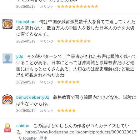
2026/05/19
リンク
y
y
y
y
y
y
y
y
y
y
y
el
el
el
el
el
el
el
el
el
el
el
lo
lo
lo
lo
lo
lo
lo
lo
lo
lo
lo
hanajibuu
俺は中国が残留孤児数千人を育てて返してくれた
w
w
w
w
w
w
w
w
w
w
w
恩を忘れない。数百万人の中国人を殺した日本人の子を大切
に育てるなんて。
2026/05/19
リンク
y
y
y
y
y
y
y
y
y
el
el
el
el
el
el
el
el
el
lo
lo
lo
lo
lo
lo
lo
lo
lo
y3d
その逆パターンで、当事者がされた被害は根強く残って
w
w
w
w
w
w
w
w
w
いることがある。日本にとっては沖縄戦と原爆被害だけど他
国にはもっとたくさんある。大切なのは歴史理解だけど最近
歴史軽視されがちだよね
2026/05/19
リンク
y
y
y
y
y
y
el
el
el
el
el
el
lo
lo
lo
lo
lo
lo
behuckleberry02
義務教育で習う範囲内だけどなあ。試験に
w
w
w
w
w
w
は出ないかもね。
2026/05/19
リンク
y
y
y
y
y
el
el
el
el
el
lo
lo
lo
lo
lo
shidho
この話はもやしもんの作者がコミカライズしてい
w
w
w
w
w
る。
https://www.kodansha.co.jp/comic/products/0000020617
togetter
歴史