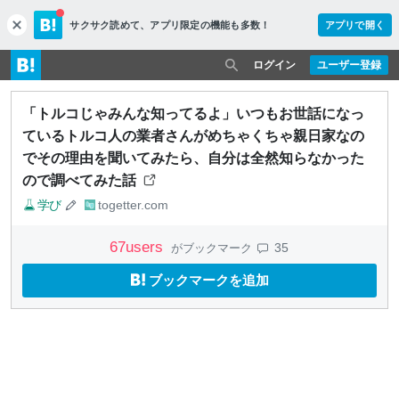
サクサク読めて、
アプリ限定の機能も多数！
アプリで開く
c
l
o
ログイン
ユーザー登録
s
e
「トルコじゃみんな知ってるよ」いつもお世話になっ
ているトルコ人の業者さんがめちゃくちゃ親日家なの
でその理由を聞いてみたら、自分は全然知らなかった
ので調べてみた話
学び
togetter.com
67
users
35
がブックマーク
ブックマークを追加