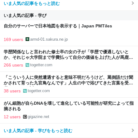
いま人気の記事をもっと読む
いま人気の記事 - 学び
自分のサーバーで日本地図を表示する｜Japan PMTiles
169 users
armd-01.sakura.ne.jp
学歴関係なしと言われた修士卒の女の子が「学歴で優遇しないと
か、それじゃ大学院まで学費払って自分の価値を上げた人が馬鹿じ
ゃないですか」と捨て台詞を残して会社を辞めてった話
266 users
togetter.com
「こういう人に突然遭遇すると意味不明だろうけど、罵倒語だけ聞
かされて育った九官鳥なんです」人生の中で浴びてきた言葉を受け
継いでしまう話
38 users
togetter.com
がん細胞が自らDNAを壊して進化している可能性が研究によって指
摘される
12 users
gigazine.net
いま人気の記事 - 学びをもっと読む