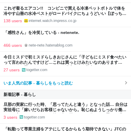
これぞ着るエアコン!! コンビニで買える冷凍ペットボトルで体を
冷やす山善の水冷ベストがロードバイクにちょうどいい【ぼっち・
ざ・ろーど！その14】【空いた時間でなにしてる？】
138 users
internet.watch.impress.co.jp
「感性さん」を冷笑している - netenete.
466 users
nete-nete.hatenablog.com
今日ミスドで初ミスドらしきおじさんに「子どもにミスド食べたい
って言われたんですけど…これは買っとけみたいなのあります
か…？」と尋ねられるイベントが発生して、興奮した
27 users
togetter.com
いま人気の記事 - 暮らしをもっと読む
新着記事 - 暮らし
旦那の実家に行った時、「思ってたんと違う」となった話… 自分は
実祖母に「嫁いだらお客様じゃないから。恥じぬようしっかり働
け」と言われていたので、嫁ぎ先で嫌われたら終わりと思い、張り
3 users
togetter.com
切っていた
「転勤って専業主婦をアテにしてるからもう期待できない」JTCの