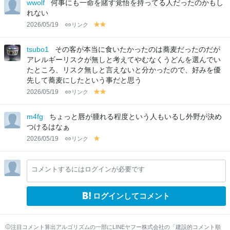
lo
lo
wwolf
何事にも一命を賭す覚悟を持ってる人だったのかもし
w
w
れない
2026/05/19
リンク
y
y
el
el
lo
lo
tsubo1
その客が本当に食いたかったのは蕎麦だったのだが
w
w
アレルギーリスクが無しと考えてやむなくうどんを選んでい
たところ、リスク無しと言えないと分かったので、好みを優
先して蕎麦にしたという事だと思う
2026/05/19
リンク
y
y
el
el
lo
lo
m4fg
ちょっと唇が腫れる程度という人もいるし外野が決め
w
w
つけるはなぁ
2026/05/19
リンク
y
el
lo
コメントするにはログインが必要です
w
ログインしてコメント
注目コメント算出アルゴリズムの一部にLINEヤフー株式会社の「建設的コメント順