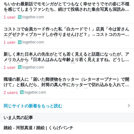
ちいかわ最新話でモモンガがとてつもなく幸せそうでその姿に不穏
を感じてしまうファンたち、続けて投稿された集合写真も深読みが
止まらない
1 user
togetter.com
コストコで会員カード作った私「白カードで！」店員「今は皆さん
エグゼクティブカードしか作りませんけど？」→コストコのカード
勧誘はやたら圧が強いが、本当にお得なの？
1 user
togetter.com
新しく来た日本人の先生がとても若く見えると話題になったが、ア
メリカ人から『日本人はみんな年齢より若く見えますね。どうして
先生は若く見えないんですか？』と聞かれた… 知らねえよ
1 user
togetter.com
職場の新人に「届いた郵便物をカッター（レターオープナー）で開
けて」と頼んだら、封筒の真ん中にカッターで切れ込みを入れて開
けていた話… 中に入ってた契約書には切れ込みが
2 users
togetter.com
同じサイトの新着をもっと読む
いま人気の記事
踏絵 - 河部真道 / 踏絵 | くらげバンチ