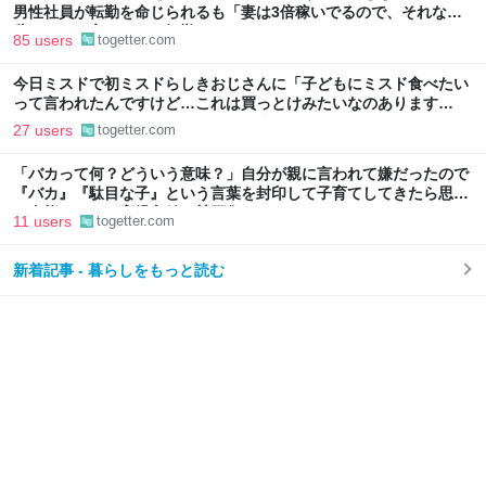
男性社員が転勤を命じられるも「妻は3倍稼いでるので、それなら
辞める」と言ったら、転勤がなくなった
85 users
togetter.com
今日ミスドで初ミスドらしきおじさんに「子どもにミスド食べたい
って言われたんですけど…これは買っとけみたいなのあります
か…？」と尋ねられるイベントが発生して、興奮した
27 users
togetter.com
「バカって何？どういう意味？」自分が親に言われて嫌だったので
『バカ』『駄目な子』という言葉を封印して子育てしてきたら思わ
ぬ事態に←この育児方針に賛否集まる
11 users
togetter.com
新着記事 - 暮らしをもっと読む