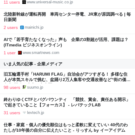
11 users
www.universal-music.co.jp
北陸新幹線が運転再開 車両センター停電、JR東が原因調べる | 毎
日新聞
2 users
mainichi.jp
AIで「若手育たなくなった」声も 企業の3割超が活用、課題は？
(ITmedia ビジネスオンライン)
1 user
www.smartnews.com
いま人気の記事 - 企業メディア
旧五輪選手村「HARUMI FLAG」自治会がアツすぎる！ 多様な住
人が本気スキルで挑む、盆踊り2万人集客や交通改善など“街の価値
向上”戦略 東京・中央区
98 users
suumo.jp
終わりゆくCTFとバグバウンティ 「競技、賞金、責任ある開示」
で起きていること【フォーカス】 - レバテックLAB
31 users
levtech.jp
仕事・家庭・個人の優先順位はもっと柔軟に変えていい 40代のわ
たしが10年後の自分に伝えたいこと - りっすん by イーアイデム