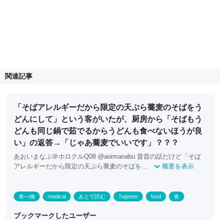
関連記事
「そばアレルギーだから限定の天ぷら蕎麦のそばをう
どんにして」という客がいたが、厨房から「そばもう
どんも同じ鍋で茹でるからうどんも食べないほうが良
い」の返答→「じゃあ蕎麦でいいです」？？？
あおいまなぶ＠ホロクルQ08 @aoimanabu 昔昔の話だけど「そば
アレルギーだから限定の天ぷら蕎麦のそばを...
概要を表示
食べ物
medical
あとで読む
Togetter
food
食
ブックマークしたユーザー