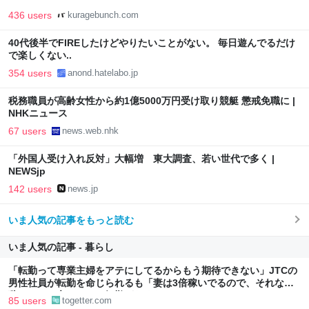
436 users
kuragebunch.com
40代後半でFIREしたけどやりたいことがない。 毎日遊んでるだけ
で楽しくない..
354 users
anond.hatelabo.jp
税務職員が高齢女性から約1億5000万円受け取り競艇 懲戒免職に |
NHKニュース
67 users
news.web.nhk
「外国人受け入れ反対」大幅増 東大調査、若い世代で多く |
NEWSjp
142 users
news.jp
いま人気の記事をもっと読む
いま人気の記事 - 暮らし
「転勤って専業主婦をアテにしてるからもう期待できない」JTCの
男性社員が転勤を命じられるも「妻は3倍稼いでるので、それなら
辞める」と言ったら、転勤がなくなった
85 users
togetter.com