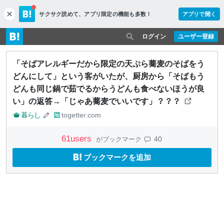
サクサク読めて、
アプリ限定の機能も多数！
アプリで開く
c
l
o
ログイン
ユーザー登録
s
e
「そばアレルギーだから限定の天ぷら蕎麦のそばをう
どんにして」という客がいたが、厨房から「そばもう
どんも同じ鍋で茹でるからうどんも食べないほうが良
い」の返答→「じゃあ蕎麦でいいです」？？？
暮らし
togetter.com
61
users
40
がブックマーク
ブックマークを追加