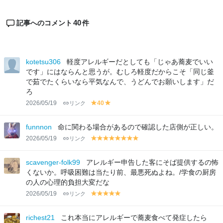
40
記事へのコメント
件
kotetsu306
軽度アレルギーだとしても「じゃあ蕎麦でいい
です」にはならんと思うが。むしろ軽度だからこそ「同じ釜
で茹でたくらいなら平気なんで、うどんでお願いします」だ
ろ
2026/05/19
リンク
40
y
y
el
el
lo
lo
funnnon
命に関わる場合があるので確認した店側が正しい。
w
w
2026/05/19
リンク
y
y
y
y
y
y
y
y
el
el
el
el
el
el
el
el
lo
lo
lo
lo
lo
lo
lo
lo
scavenger-folk99
アレルギー申告した客にそば提供するの怖
w
w
w
w
w
w
w
w
くないか。呼吸困難は当たり前、最悪死ぬよね。/学食の厨房
の人の心理的負担大変だな
2026/05/19
リンク
y
y
y
y
y
el
el
el
el
el
lo
lo
lo
lo
lo
richest21
これ本当にアレルギーで蕎麦食べて発症したら