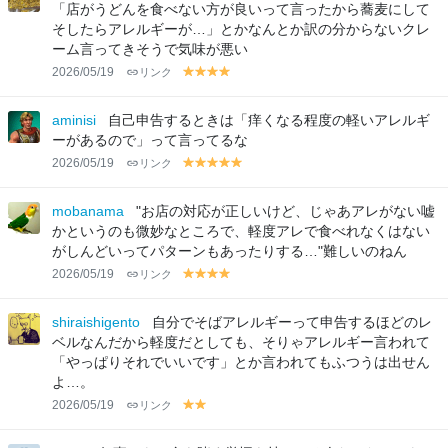
w
w
w
w
w
「店がうどんを食べない方が良いって言ったから蕎麦にして
そしたらアレルギーが…」とかなんとか訳の分からないクレ
ーム言ってきそうで気味が悪い
2026/05/19
リンク
y
y
y
y
el
el
el
el
lo
lo
lo
lo
aminisi
自己申告するときは「痒くなる程度の軽いアレルギ
w
w
w
w
ーがあるので」って言ってるな
2026/05/19
リンク
y
y
y
y
y
el
el
el
el
el
lo
lo
lo
lo
lo
mobanama
"お店の対応が正しいけど、じゃあアレがない嘘
w
w
w
w
w
かというのも微妙なところで、軽度アレで食べれなくはない
がしんどいってパターンもあったりする…"難しいのねん
2026/05/19
リンク
y
y
y
y
el
el
el
el
lo
lo
lo
lo
shiraishigento
自分でそばアレルギーって申告するほどのレ
w
w
w
w
ベルなんだから軽度だとしても、そりゃアレルギー言われて
「やっぱりそれでいいです」とか言われてもふつうは出せん
よ…。
2026/05/19
リンク
y
y
el
el