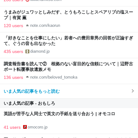
最新情報のファミ通.com
うまみがジュワッとしみだす、とうもろこしとスペアリブの塩スー
プ｜有賀 薫
120 users
note.com/kaorun
「好きなことを仕事にしたい」若者への豊田章男の回答が正論すぎ
て、ぐうの音も出なかった
435 users
diamond.jp
調査報告書を読んで② 根拠のない盲目的な信頼について｜辺野古
ボート転覆事故遺族メモ
136 users
note.com/beloved_tomoka
いま人気の記事をもっと読む
いま人気の記事 - おもしろ
英語が苦手な人同士で英文の手紙を送り合おう | オモコロ
41 users
omocoro.jp