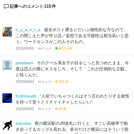
115
記事へのコメント
件
n_y_a_n_t_a
過去ポスト遡るとだいぶ個性的な方なので、
この聞こえた声が作り話／妄想である可能性は相当高いと思
う。ワードセンスがこの人そのもの。
2026/06/03
リンク
114
g
y
y
r
el
el
e
lo
lo
pswdwsrt
そのクール系女子の目をじっと見つめたまま、今
e
w
w
度は恋人の唇にキスをしろ。そして「これが圧倒的な主観」
n
と呟くんだ。
2026/06/03
リンク
101
y
y
el
el
lo
lo
frothmouth
“人前でいちゃつく人はそう言われたりする覚悟
w
w
を持って堂々とイチャイチャしたらいい”
2026/06/03
リンク
28
y
y
el
el
lo
lo
warulaw
夜の横浜駅のJR改札に行くと、すごい高確率で抱
w
w
き合ってるカップル見れる。多分だけど横浜にはそういう呪