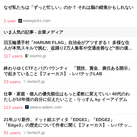
なぜ私たちは「ずっと忙しい」のか？ それは脳の錯覚かもしれない
1 user
newspicks.com
いま人気の記事 - 企業メディア
旧五輪選手村「HARUMI FLAG」自治会がアツすぎる！ 多様な住
人が本気スキルで挑む、盆踊り2万人集客や交通改善など“街の価値
向上”戦略 東京・中央区
117 users
suumo.jp
終わりゆくCTFとバグバウンティ 「競技、賞金、責任ある開示」
で起きていること【フォーカス】 - レバテックLAB
33 users
levtech.jp
仕事・家庭・個人の優先順位はもっと柔軟に変えていい 40代のわ
たしが10年後の自分に伝えたいこと - りっすん by イーアイデム
113 users
www.e-aidem.com
21年ぶり新作、ドット絵エディタ「EDGE1」「EDGE2」
「Edge3」の歴史について作者に聞く【フォーカス】 - レバテック
LAB
91 users
levtech.jp