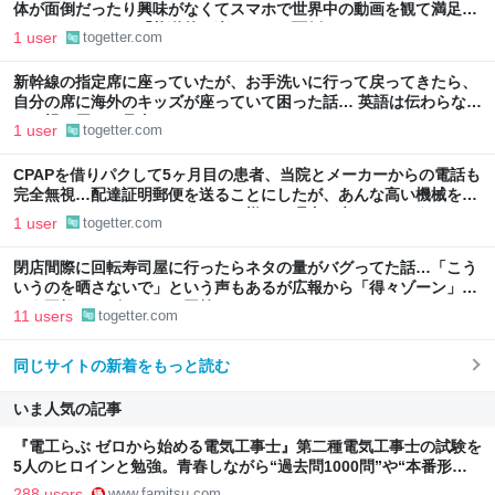
体が面倒だったり興味がなくてスマホで世界中の動画を観て満足し
ていることがある「能動的に楽しむのが面倒」
1 user
togetter.com
新幹線の指定席に座っていたが、お手洗いに行って戻ってきたら、
自分の席に海外のキッズが座っていて困った話… 英語は伝わらない
し、親は周りに見当たらなかった
1 user
togetter.com
CPAPを借りパクして5ヶ月目の患者、当院とメーカーからの電話も
完全無視…配達証明郵便を送ることにしたが、あんな高い機械を借
りパクするのはなぜだろうか？→様々な理由が考えられそう
1 user
togetter.com
閉店間際に回転寿司屋に行ったらネタの量がバグってた話…「こう
いうのを晒さないで」という声もあるが広報から「得々ゾーン」と
いう正規サービスだとの回答も
11 users
togetter.com
同じサイトの新着をもっと読む
いま人気の記事
『電工らぶ ゼロから始める電気工事士』第二種電気工事士の試験を
5人のヒロインと勉強。青春しながら“過去問1000問”や“本番形式
CBT模擬試験”で本格的に学べるノベルゲーム | ゲーム・エンタメ
288 users
www.famitsu.com