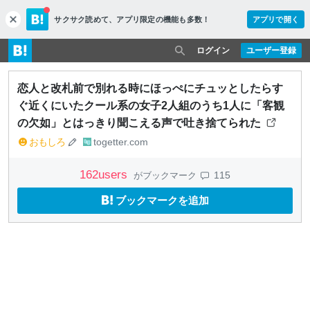
サクサク読めて、
アプリ限定の機能も多数！
アプリで開く
c
l
o
ログイン
ユーザー登録
s
e
恋人と改札前で別れる時にほっぺにチュッとしたらす
ぐ近くにいたクール系の女子2人組のうち1人に「客観
の欠如」とはっきり聞こえる声で吐き捨てられた
おもしろ
togetter.com
162
users
115
がブックマーク
ブックマークを追加