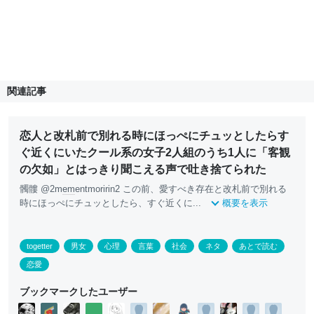
関連記事
恋人と改札前で別れる時にほっぺにチュッとしたらす
ぐ近くにいたクール系の女子2人組のうち1人に「客観
の欠如」とはっきり聞こえる声で吐き捨てられた
髑髏 @2m
em
entmoririn2 この前、愛すべき存在と改札前で別れる
時にほっぺにチュッとしたら、すぐ近くに...
概要を表示
togetter
男女
心理
言葉
社会
ネタ
あとで読む
恋愛
ブックマークしたユーザー