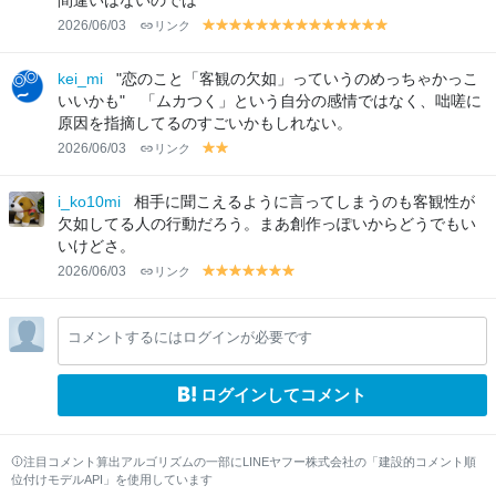
間違いはないのでは
2026/06/03
リンク
y
y
y
y
y
y
y
y
y
y
y
y
y
y
el
el
el
el
el
el
el
el
el
el
el
el
el
el
lo
lo
lo
lo
lo
lo
lo
lo
lo
lo
lo
lo
lo
lo
kei_mi
"恋のこと「客観の欠如」っていうのめっちゃかっこ
w
w
w
w
w
w
w
w
w
w
w
w
w
w
いいかも" 「ムカつく」という自分の感情ではなく、咄嗟に
原因を指摘してるのすごいかもしれない。
2026/06/03
リンク
y
y
el
el
lo
lo
i_ko10mi
相手に聞こえるように言ってしまうのも客観性が
w
w
欠如してる人の行動だろう。まあ創作っぽいからどうでもい
いけどさ。
2026/06/03
リンク
y
y
y
y
y
y
y
el
el
el
el
el
el
el
lo
lo
lo
lo
lo
lo
lo
コメントするにはログインが必要です
w
w
w
w
w
w
w
ログインしてコメント
注目コメント算出アルゴリズムの一部にLINEヤフー株式会社の「建設的コメント順
位付けモデルAPI」を使用しています