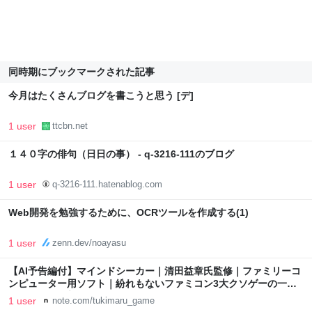
同時期にブックマークされた記事
今月はたくさんブログを書こうと思う [デ]
1 user
ttcbn.net
１４０字の俳句（日日の事） - q-3216-111のブログ
1 user
q-3216-111.hatenablog.com
Web開発を勉強するために、OCRツールを作成する(1)
1 user
zenn.dev/noayasu
【AI予告編付】マインドシーカー｜清田益章氏監修｜ファミリーコ
ンピューター用ソフト｜紛れもないファミコン3大クソゲーの一つ
｜つきまる / 辛口ゲームレビュアー&クリエイター
1 user
note.com/tukimaru_game