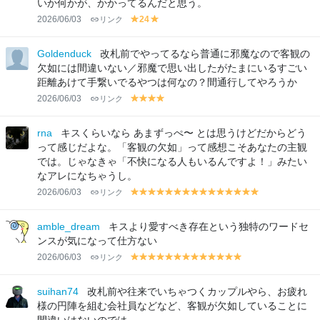
いか何かが、かかってるんだと思う。
2026/06/03
リンク
24
y
y
el
el
lo
lo
Goldenduck
改札前でやってるなら普通に邪魔なので客観の
w
w
欠如には間違いない／邪魔で思い出したがたまにいるすごい
距離あけて手繋いでるやつは何なの？間通行してやろうか
2026/06/03
リンク
y
y
y
y
el
el
el
el
lo
lo
lo
lo
rna
キスくらいなら あまずっぺ〜 とは思うけどだからどう
w
w
w
w
って感じだよな。「客観の欠如」って感想こそあなたの主観
では。じゃなきゃ「不快になる人もいるんですよ！」みたい
なアレになちゃうし。
2026/06/03
リンク
y
y
y
y
y
y
y
y
y
y
y
y
y
y
y
el
el
el
el
el
el
el
el
el
el
el
el
el
el
el
lo
lo
lo
lo
lo
lo
lo
lo
lo
lo
lo
lo
lo
lo
lo
amble_dream
キスより愛すべき存在という独特のワードセ
w
w
w
w
w
w
w
w
w
w
w
w
w
w
w
ンスが気になって仕方ない
2026/06/03
リンク
y
y
y
y
y
y
y
y
y
y
y
y
y
el
el
el
el
el
el
el
el
el
el
el
el
el
lo
lo
lo
lo
lo
lo
lo
lo
lo
lo
lo
lo
lo
suihan74
改札前や往来でいちゃつくカップルやら、お疲れ
w
w
w
w
w
w
w
w
w
w
w
w
w
様の円陣を組む会社員などなど、客観が欠如していることに