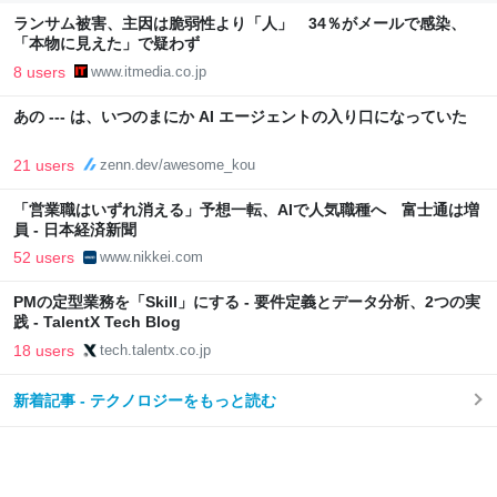
ランサム被害、主因は脆弱性より「人」 34％がメールで感染、
「本物に見えた」で疑わず
8 users
www.itmedia.co.jp
あの --- は、いつのまにか AI エージェントの入り口になっていた
21 users
zenn.dev/awesome_kou
「営業職はいずれ消える」予想一転、AIで人気職種へ 富士通は増
員 - 日本経済新聞
52 users
www.nikkei.com
PMの定型業務を「Skill」にする - 要件定義とデータ分析、2つの実
践 - TalentX Tech Blog
18 users
tech.talentx.co.jp
新着記事 - テクノロジーをもっと読む