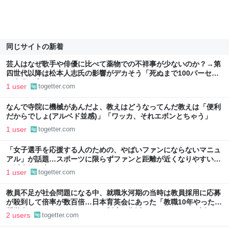
同じサイトの新着
芸人はなぜ歌手や俳優に比べて薬物での不祥事が少ないのか？→第
四世代以降は松本人志氏の影響がデカそう「死ぬまで100パーセン
ト自分の力でやっていきたい」
1 user
togetter.com
なんで寺院に機械があんだよ、教えはどうなってんだ教えは「便利
だからでしょ(アルベド並感)」「ワッカ、それエボンとちゃう」
1 user
togetter.com
「女子選手を応援する人のための、やばいファンにならないマニュ
アル」が話題…スポーツに限らずファンと距離が近くなりやすい推
し活全般に当てはまりそう
1 user
togetter.com
教員不足が社会問題になる中、就職氷河期の当時は教員採用に応募
が殺到して倍率が数百倍…日本育英会にあった「教職10年やったら
奨学金がチャラになる」という制度を復活してほしいという話
2 users
togetter.com