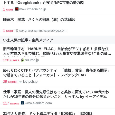
トする「Googlebook」が変えるPC市場の勢力図
1 user
www.itmedia.co.jp
睡蓮木 開花 - さくらの部屋（庭）の花日記
1 user
sakurananamin.hatenablog.com
いま人気の記事 - 企業メディア
旧五輪選手村「HARUMI FLAG」自治会がアツすぎる！ 多様な住
人が本気スキルで挑む、盆踊り2万人集客や交通改善など“街の価値
向上”戦略 東京・中央区
120 users
suumo.jp
終わりゆくCTFとバグバウンティ 「競技、賞金、責任ある開示」
で起きていること【フォーカス】 - レバテックLAB
35 users
levtech.jp
仕事・家庭・個人の優先順位はもっと柔軟に変えていい 40代のわ
たしが10年後の自分に伝えたいこと - りっすん by イーアイデム
117 users
www.e-aidem.com
21年ぶり新作、ドット絵エディタ「EDGE1」「EDGE2」