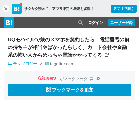
サクサク読めて、
アプリ限定の機能も多数！
アプリで開く
c
l
o
ログイン
ユーザー登録
s
e
UQモバイルで娘のスマホを契約したら、電話番号の前
の持ち主が相当やばかったらしく、カード会社や金融
系の怖い人からめっちゃ電話かかってくる
テクノロジー
togetter.com
62
users
32
がブックマーク
ブックマークを追加