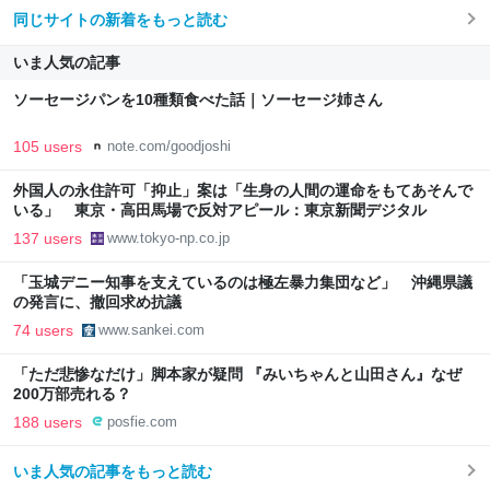
同じサイトの新着をもっと読む
いま人気の記事
ソーセージパンを10種類食べた話｜ソーセージ姉さん
105 users
note.com/goodjoshi
外国人の永住許可「抑止」案は「生身の人間の運命をもてあそんで
いる」 東京・高田馬場で反対アピール：東京新聞デジタル
137 users
www.tokyo-np.co.jp
「玉城デニー知事を支えているのは極左暴力集団など」 沖縄県議
の発言に、撤回求め抗議
74 users
www.sankei.com
「ただ悲惨なだけ」脚本家が疑問 『みいちゃんと山田さん』なぜ
200万部売れる？
188 users
posfie.com
いま人気の記事をもっと読む