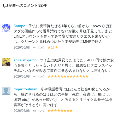
32
記事へのコメント
件
Sampo
子供に携帯持たせる1年くらい前から、povoでほぼ
タダの回線作って番号汚れてないか数ヶ月様子見して。あと
LINEアカウントも作ってみて変な友達リクエスト来ないか
も。クリーンと見極めついたら本契約先にMNPで転入
2026/06/08
リンク
16
y
y
el
el
lo
lo
shiraishigento
ツイ主は結局変えたようだ。4000円で娘の安
w
w
心を買うとしたら安いもんだと思う、最悪なピタゴラスイッ
チみたいなのが起きて事件に巻き込まれないとは言えない。
2026/06/08
リンク
y
y
y
y
y
y
y
y
y
y
y
y
y
el
el
el
el
el
el
el
el
el
el
el
el
el
lo
lo
lo
lo
lo
lo
lo
lo
lo
lo
lo
lo
lo
rogertroutman
今や電話番号はほとんど社会ID化してるか
w
w
w
w
w
w
w
w
w
w
w
w
w
ら、解約されるのはよほどの事情（死亡、夜逃げ、飛ばし、
困窮 etc.）があった時だけ、と考えるとリサイクル番号は地
雷率がそうとうに高いはず
2026/06/08
リンク
y
y
y
y
y
y
y
y
el
el
el
el
el
el
el
el