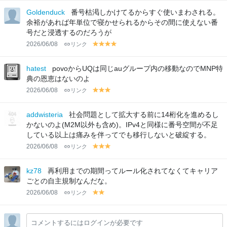
lo
lo
lo
lo
lo
lo
lo
lo
Goldenduck
番号枯渇しかけてるからすぐ使いまわされる。
w
w
w
w
w
w
w
w
余裕があれば年単位で寝かせられるからその間に使えない番
号だと浸透するのだろうが
2026/06/08
リンク
y
y
y
y
el
el
el
el
lo
lo
lo
lo
hatest
povoからUQは同じauグループ内の移動なのでMNP特
w
w
w
w
典の恩恵はないのよ
2026/06/08
リンク
y
y
y
el
el
el
lo
lo
lo
addwisteria
社会問題として拡大する前に14桁化を進めるし
w
w
w
かないのよ(M2M以外も含め)。IPv4と同様に番号空間が不足
している以上は痛みを伴ってでも移行しないと破綻する。
2026/06/08
リンク
y
y
y
el
el
el
lo
lo
lo
kz78
再利用までの期間ってルール化されてなくてキャリア
w
w
w
ごとの自主規制なんだな。
2026/06/08
リンク
y
y
el
el
lo
lo
コメントするにはログインが必要です
w
w