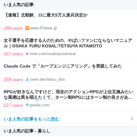
いま人気の記事
【速報】北朝鮮、ロに最大5万人派兵決定か
290 users
www.47news.jp
女子選手を応援する人のための、やばいファンにならないマニュア
ル｜OSAKA YURU KOSAL:TETSUYA KITAMOTO
167 users
note.com/osakayurukosal
Claude Code で「ループエンジニアリング」を実践してみた
259 users
zenn.dev/tetsu_don
RPGが好きなんですけど、現在のアクションRPGが上位互換みたい
な風潮は異を唱えたくて、ターン制RPGにはターン制の良さがある
と思ってます 一手をじっくり考えられたり、途中で休憩したりでき
127 users
posfie.com
るのがターン制の良さじゃないですか もっとターン制を煮詰めて欲
しい→「既出だと思うがここはオクトパストラベラーを推したい
いま人気の記事をもっと読む
(´・ω・｀)」
いま人気の記事 - 暮らし