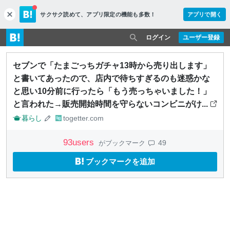
サクサク読めて、
アプリ限定の機能も多数！
アプリで開く
c
l
o
ログイン
ユーザー登録
s
e
セブンで「たまごっちガチャ13時から売り出します」
と書いてあったので、店内で待ちすぎるのも迷惑かな
と思い10分前に行ったら「もう売っちゃいました！」
と言われた→販売開始時間を守らないコンビニがけ...
暮らし
togetter.com
93
users
49
がブックマーク
ブックマークを追加