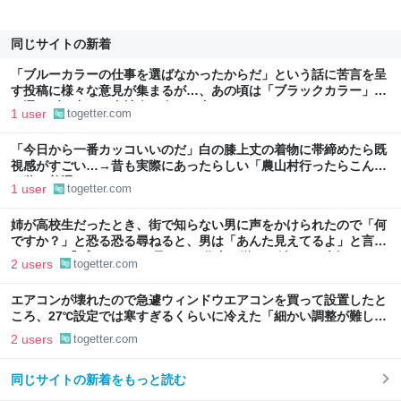
同じサイトの新着
「ブルーカラーの仕事を選ばなかったからだ」という話に苦言を呈
す投稿に様々な意見が集まるが…、あの頃は「ブラックカラー」し
か選べず、中には裏社会に進んだ者もいた
1 user
togetter.com
「今日から一番カッコいいのだ」白の膝上丈の着物に帯締めたら既
視感がすごい…→昔も実際にあったらしい「農山村行ったらこんな
服装は普通」
1 user
togetter.com
姉が高校生だったとき、街で知らない男に声をかけられたので「何
ですか？」と恐る恐る尋ねると、男は「あんた見えてるよ」と言っ
てきた… 『プリンセスお母さん』作者が送るお姉さんの話
2 users
togetter.com
エアコンが壊れたので急遽ウィンドウエアコンを買って設置したと
ころ、27℃設定では寒すぎるくらいに冷えた「細かい調整が難しい
のでメリットもデメリットもある」
2 users
togetter.com
同じサイトの新着をもっと読む