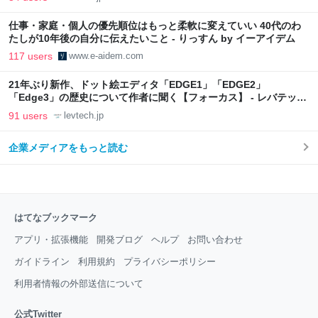
仕事・家庭・個人の優先順位はもっと柔軟に変えていい 40代のわ
たしが10年後の自分に伝えたいこと - りっすん by イーアイデム
117 users
www.e-aidem.com
21年ぶり新作、ドット絵エディタ「EDGE1」「EDGE2」
「Edge3」の歴史について作者に聞く【フォーカス】 - レバテック
LAB
91 users
levtech.jp
企業メディアをもっと読む
はてなブックマーク
アプリ・拡張機能
開発ブログ
ヘルプ
お問い合わせ
ガイドライン
利用規約
プライバシーポリシー
利用者情報の外部送信について
公式Twitter