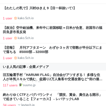
【わたしの乳で】川村ゆきえ 9【目一杯抜いて!】
1 user
kako.5ch.io
【政治】空中給油機、来年中に岩国移駐＝日米が合意、岩国市の福
田良彦市長反発
1 user
kako.5ch.io
【悲報】 月刊アフタヌーン わずか３ヶ月で部数が半分以下にま
で落ちる 85000部→32000部
1 user
kako.5ch.io
いま人気の記事 - 企業メディア
旧五輪選手村「HARUMI FLAG」自治会がアツすぎる！ 多様な住
人が本気スキルで挑む、盆踊り2万人集客や交通改善など“街の価値
向上”戦略 東京・中央区
117 users
suumo.jp
終わりゆくCTFとバグバウンティ 「競技、賞金、責任ある開示」
で起きていること【フォーカス】 - レバテックLAB
34 users
levtech.jp