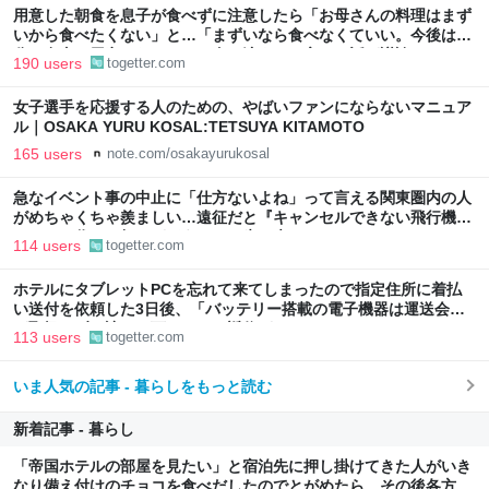
用意した朝食を息子が食べずに注意したら「お母さんの料理はまず
いから食べたくない」と…「まずいなら食べなくていい。今後は自
分で食事を用意しなさい。お金は渡す」と言った話が議論に
190 users
togetter.com
女子選手を応援する人のための、やばいファンにならないマニュア
ル｜OSAKA YURU KOSAL:TETSUYA KITAMOTO
165 users
note.com/osakayurukosal
急なイベント事の中止に「仕方ないよね」って言える関東圏内の人
がめちゃくちゃ羨ましい…遠征だと『キャンセルできない飛行機代
とホテル代』の怒りがどうしても先に来る
114 users
togetter.com
ホテルにタブレットPCを忘れて来てしまったので指定住所に着払
い送付を依頼した3日後、「バッテリー搭載の電子機器は運送会社
が取扱わず、諦めて下さい」と返信がきた
113 users
togetter.com
いま人気の記事 - 暮らしをもっと読む
新着記事 - 暮らし
「帝国ホテルの部屋を見たい」と宿泊先に押し掛けてきた人がいき
なり備え付けのチョコを食べだしたのでとがめたら、その後各方面