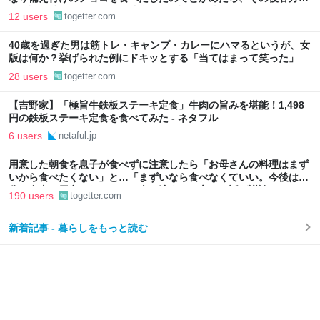
に呪詛を吐かれまくった→残念な体験談に同情集まる
12 users
togetter.com
40歳を過ぎた男は筋トレ・キャンプ・カレーにハマるというが、女
版は何か？挙げられた例にドキッとする「当てはまって笑った」
28 users
togetter.com
【吉野家】「極旨牛鉄板ステーキ定食」牛肉の旨みを堪能！1,498
円の鉄板ステーキ定食を食べてみた - ネタフル
6 users
netaful.jp
用意した朝食を息子が食べずに注意したら「お母さんの料理はまず
いから食べたくない」と…「まずいなら食べなくていい。今後は自
分で食事を用意しなさい。お金は渡す」と言った話が議論に
190 users
togetter.com
新着記事 - 暮らしをもっと読む