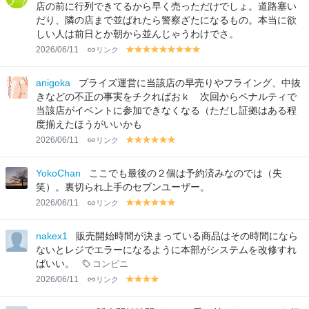
w
w
w
w
w
w
w
w
w
w
w
w
w
w
w
店の前に行列できてるから早く売っただけでしょ。道路塞い
だり、隣の店まで並ばれたら警察ざたになるもの。本当に欲
しい人は前日とか朝から並んじゃうわけでさ。
2026/06/11
リンク
y
y
y
y
y
y
y
y
y
el
el
el
el
el
el
el
el
el
lo
lo
lo
lo
lo
lo
lo
lo
lo
anigoka
プライズ運営に当該店の早売りやフライング、中抜
w
w
w
w
w
w
w
w
w
きなどの不正の事実をチクればおｋ 次回からペナルティで
当該店がイベントに参加できなくなる（ただし証拠はある程
度揃えたほうがいいかも
2026/06/11
リンク
y
y
y
y
y
y
el
el
el
el
el
el
lo
lo
lo
lo
lo
lo
YokoChan
ここでも最後の２個は予約済みなのでは（失
w
w
w
w
w
w
笑）。裏切られ上手のセブンユーザー。
2026/06/11
リンク
y
y
y
y
y
y
el
el
el
el
el
el
lo
lo
lo
lo
lo
lo
nakex1
販売開始時間が決まっている商品はその時間になら
w
w
w
w
w
w
ないとレジでエラーになるように本部がシステムを改修すれ
ばいい。
コンビニ
2026/06/11
リンク
y
y
y
y
el
el
el
el