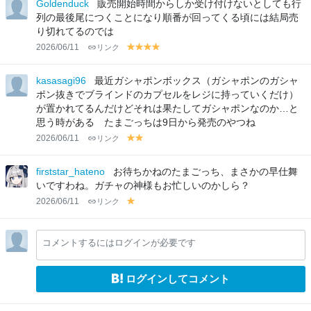
lo
lo
lo
lo
Goldenduck
販売開始時間からしか受け付けないとしても行
w
w
w
w
列の最後尾につくことになり順番が回ってくる頃には結局売
り切れてるのでは
2026/06/11
リンク
y
y
y
y
el
el
el
el
lo
lo
lo
lo
kasasagi96
最近ガシャポンボックス（ガシャポンのガシャ
w
w
w
w
ポン抜きでブラインドのカプセルをレジに持っていくだけ）
が置かれてるんだけどそれは果たしてガシャポンなのか…と
思う時がある たまごっちは9日から発売のやつね
2026/06/11
リンク
y
y
el
el
lo
lo
firststar_hateno
お待ちかねのたまごっち、まさかの早仕舞
w
w
いですわね。ガチャの神様もお忙しいのかしら？
2026/06/11
リンク
y
el
lo
コメントするにはログインが必要です
w
ログインしてコメント