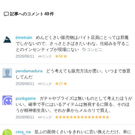
49
記事へのコメント
件
timetrain
めんどくさい販売物はバイト店員にとっては邪魔
でしかないので、さっさとさばきたいわな。仕組みを守るこ
とのインセンティブが現場にない
コンビニ
2026/06/11
リンク
50
y
y
el
el
lo
lo
pendamadura
どう考えても販売方法が悪い。いつまで放置
w
w
してんだ
2026/06/11
リンク
27
y
y
el
el
lo
lo
punkgame
ガチャやプライズは無いものとして考えたほうが
w
w
いい。確率で手にはいるアイテムは無視するに限る。そのほ
うが精神衛生良い。それか鼻からメルカリで買え。
2026/06/11
リンク
y
y
y
y
y
y
y
y
y
y
y
y
y
y
y
el
el
el
el
el
el
el
el
el
el
el
el
el
el
el
lo
lo
lo
lo
lo
lo
lo
lo
lo
lo
lo
lo
lo
lo
lo
cinq_na
並ぶの面倒くさいをきれいに言い換えただけ。単に