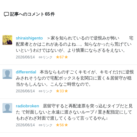
65
記事へのコメント
件
shiraishigento
＞家を知られているので逆恨みが怖い 宅
配業者とかはこれがあるのよね…。知らなかったら荒げてい
いというわけではないが、より慎重にならざるをえない。
2026/06/14
リンク
67
y
y
el
el
lo
lo
differential
本当ならものすごくキモイが、キモイだけに逆恨
w
w
みされそうなので宅配ボックスを玄関口に置く＆居留守が穏
当かもしんない。こんなご時世なので。
2026/06/14
リンク
33
y
y
el
el
lo
lo
radiobroken
居留守すると再配達票を突っ込むタイプだと見
w
w
た で対面しないと永遠に渡さないループ / 置き配指定にして
もわざわざ対面で渡してくるって言ってるやん↓
2026/06/14
リンク
56
y
y
el
el