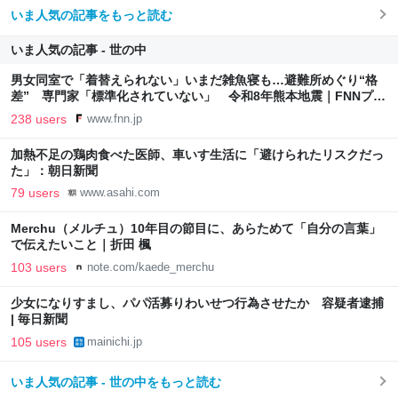
いま人気の記事をもっと読む
いま人気の記事 - 世の中
男女同室で「着替えられない」いまだ雑魚寝も…避難所めぐり“格
差” 専門家「標準化されていない」 令和8年熊本地震｜FNNプラ
イムオンライン
238 users
www.fnn.jp
加熱不足の鶏肉食べた医師、車いす生活に「避けられたリスクだっ
た」：朝日新聞
79 users
www.asahi.com
Merchu（メルチュ）10年目の節目に、あらためて「自分の言葉」
で伝えたいこと｜折田 楓
103 users
note.com/kaede_merchu
少女になりすまし、パパ活募りわいせつ行為させたか 容疑者逮捕
| 毎日新聞
105 users
mainichi.jp
いま人気の記事 - 世の中をもっと読む