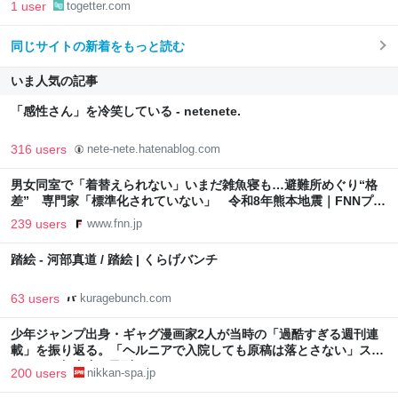
1 user
togetter.com
同じサイトの新着をもっと読む
いま人気の記事
「感性さん」を冷笑している - netenete.
316 users
nete-nete.hatenablog.com
男女同室で「着替えられない」いまだ雑魚寝も…避難所めぐり“格
差” 専門家「標準化されていない」 令和8年熊本地震｜FNNプラ
イムオンライン
239 users
www.fnn.jp
踏絵 - 河部真道 / 踏絵 | くらげバンチ
63 users
kuragebunch.com
少年ジャンプ出身・ギャグ漫画家2人が当時の「過酷すぎる週刊連
載」を振り返る。「ヘルニアで入院しても原稿は落とさない」スト
イックな舞台裏 | 日刊SPA!
200 users
nikkan-spa.jp