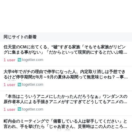
同じサイトの新着
任天堂のCMに出てくる、“嘘”すぎる家族「そもそも家族がリビン
グに集まる事がない」「だからといって現実的にするとだいぶ暗い
CMになっちゃいそう」
1 user
togetter.com
大学4年でガチの理由で停学になった人、内定取り消しは予想でき
るけど停学期間が8月～9月の夏休み期間って無意味じゃね？→事態
と影響を考える
1 user
togetter.com
「本当はこういうアニメにしたかったんだろうなぁ」ワンダンスの
原作者本人による手描きアニメがすごすぎてどうしてもアニメの
CGと比べてしまう
1 user
togetter.com
町内会のミーティングで「備蓄している人は挙手してください」と
言われ、手を挙げたら「じゃあ皆さん、災害時はこの人のところで
もらってください」となった話を聞いた