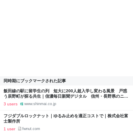
同時期にブックマークされた記事
飯田線の駅に留学生の列 短大に200人超入学し変わる風景 戸惑
う辰野町が探る共生｜信濃毎日新聞デジタル 信州・長野県のニュ
ースサイト
3 users
www.shinmai.co.jp
フジダブルロックナット｜ゆるみ止めを適正コストで｜株式会社富
士製作所
1 user
fwnut.com