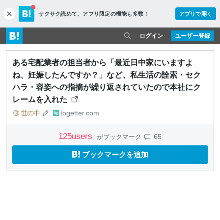
サクサク読めて、
アプリ限定の機能も多数！
アプリで開く
c
l
o
ログイン
ユーザー登録
s
e
ある宅配業者の担当者から「最近日中家にいますよ
ね、妊娠したんですか？」など、私生活の詮索・セク
ハラ・容姿への指摘が繰り返されていたので本社にク
レームを入れた
世の中
togetter.com
125
users
65
がブックマーク
ブックマークを追加