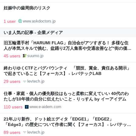
妊娠中の歯周病のリスク
1 user
www.askdoctors.jp
いま人気の記事 - 企業メディア
旧五輪選手村「HARUMI FLAG」自治会がアツすぎる！ 多様な住
人が本気スキルで挑む、盆踊り2万人集客や交通改善など“街の価値
向上”戦略 東京・中央区
45 users
suumo.jp
終わりゆくCTFとバグバウンティ 「競技、賞金、責任ある開示」
で起きていること【フォーカス】 - レバテックLAB
29 users
levtech.jp
仕事・家庭・個人の優先順位はもっと柔軟に変えていい 40代のわ
たしが10年後の自分に伝えたいこと - りっすん by イーアイデム
110 users
www.e-aidem.com
21年ぶり新作、ドット絵エディタ「EDGE1」「EDGE2」
「Edge3」の歴史について作者に聞く【フォーカス】 - レバテック
LAB
89 users
levtech.jp