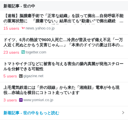
新着記事 - 世の中
【速報】脳腫瘍手術で「正常な組織」を誤って摘出…自発呼吸不能
の重篤状態に 「腫瘍でない」結果出ても“勘違い”で摘出継続 通
常の生活送っていた患者が手足も動かず 京大病院（MBSニュー
15 users
news.yahoo.co.jp
ス） - Yahoo!ニュース
ドイツ、6月の熱波で9600人死亡…冷房が普及せず備え不足「一万
人近く死ぬとかもう災害じゃん…」「本来のドイツの夏は日本の10
月ぐらいの気候やからねえ」
23 users
togetter.com
トマトやイチゴなどに被害を与える害虫の腸内真菌が発泡スチロー
ルを分解できる可能性
5 users
gigazine.net
上毛電気鉄道には「井の頭線」から来た「湘南顔」電車が今も現
役…赤城山を横目にコトコト走っています
3 users
www.yomiuri.co.jp
新着記事 - 世の中をもっと読む