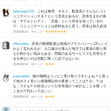
y
y
y
y
y
y
y
y
el
el
el
el
el
el
el
el
lo
lo
lo
lo
lo
lo
lo
lo
takanagi1225
これは無理、キモイ。配達員とそんなにコミ
w
w
w
w
w
w
w
w
ュニケーションする？という意見があるが、田舎生まれの私
は「ヤクルトレディ」「生協」という存在を知っているの
で、コミュニケーションは絶対あると思う。田舎は加入必須
2026/06/14
リンク
y
y
y
y
y
y
y
el
el
el
el
el
el
el
lo
lo
lo
lo
lo
lo
lo
officesitter
田舎の郵便配達は地域のプライバシーに詳しいと
w
w
w
w
w
w
w
かよく言われるが、人口減少が進んだ地方では要員の取り替
えが利かない悩みもある。問題のあるサービスでも甘受せざ
るを得ないのは宅配に限った話ではないが。
2026/06/14
リンク
y
y
y
el
el
el
lo
lo
lo
superabbit
猫や飛脚はコンビニ受け取りできたよね？と思っ
w
w
w
て他ポスト見たら猫飛脚以外の業者ってことは〒か。〒は
な…ウチも〒の担当ジジイが非常識かつ余計なことを喋って
くるので代わってほしい。
2026/06/14
リンク
y
y
y
el
el
el
lo
lo
lo