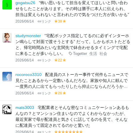
lo
lo
gogatsu26
“怖い思いをして担当を変えてほしいと問い合わ
w
w
せをしたことがあります。その時は勝手に本人に伝えられ、
担当は変えられないと言われたので気をつけた方が良いかも”
2026/06/14
リンク
38
y
y
el
el
lo
lo
studymonster
“宅配ボックス指定してるのに必ずインターホ
w
w
ン鳴らして対面で渡そうとする” だって。しかもポストたどる
と、帰宅時間みたいな玄関先で鉢合わせるタイミングで宅配
に来ることが多いらしい。
Togetter
生活
社会
2026/06/14
リンク
22
y
y
el
el
lo
lo
rocoroco3310
配達員のストーカー事件て何件もニュースで
w
w
見たことあるから一定数いるんだろな。家族や知人に頼んで
一度男の人に出てもらったりしたら抑止にならんだろうか…
2026/06/14
リンク
26
y
y
el
el
lo
lo
mats3003
宅配業者とそんな密なコミュニケーションあるも
w
w
んなの？とマンション住まいなのでよくわからなかったが、
最近実家で母が配達員と気さくに話してるのを見て、そんな
に配達員って固定されてるのかと驚いた
2026/06/14
リンク