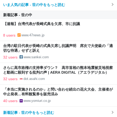
いま人気の記事 - 世の中をもっと読む
新着記事 - 世の中
【速報】台湾代表が長崎式典を欠席、市に抗議
8 users
www.47news.jp
台湾の駐日代表が長崎の式典欠席し抗議声明 席次で大使級の「適
切な待遇」せずと訴え
32 users
www.sankei.com
さらに高市政権の支持率ダウン？ 高市首相の熊本地震被災地視察
と動画に殺到する批判の声 | AERA DIGITAL（アエラデジタル）
32 users
dot.asahi.com
「本当に実施されるのか」と問い合わせ続出の花火大会、主催者が
中止発表…有料観覧券を販売済み
40 users
www.yomiuri.co.jp
新着記事 - 世の中をもっと読む