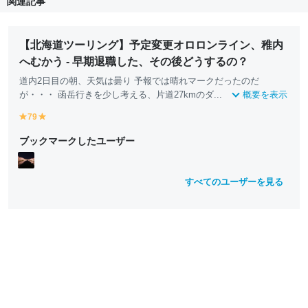
関連記事
【北海道ツーリング】予定変更オロロンライン、稚内
へむかう - 早期退職した、その後どうするの？
道内2日目の朝、天気は曇り 予報では晴れマークだったのだ
が・・・ 函岳行きを少し考える、片道27kmのダ...
概要を表示
79
y
y
e
e
ブックマークしたユーザー
ll
ll
o
o
w
w
すべてのユーザーを見る