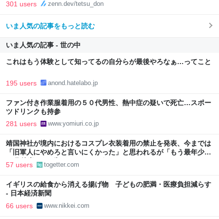
301 users
zenn.dev/tetsu_don
いま人気の記事をもっと読む
いま人気の記事 - 世の中
これはもう体験として知ってるの自分らが最後やろなぁ…ってこと
195 users
anond.hatelabo.jp
ファン付き作業服着用の５０代男性、熱中症の疑いで死亡…スポー
ツドリンクも持参
281 users
www.yomiuri.co.jp
靖国神社が境内におけるコスプレ衣装着用の禁止を発表、今までは
「旧軍人にやめろと言いにくかった」と思われるが「もう最年少で
90代後半や100歳オーバーだろうしなぁ」
57 users
togetter.com
イギリスの給食から消える揚げ物 子どもの肥満・医療負担減らす
- 日本経済新聞
66 users
www.nikkei.com