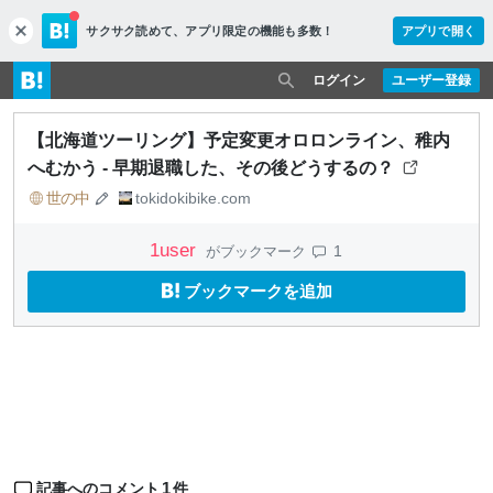
サクサク読めて、
アプリ限定の機能も多数！
アプリで開く
c
l
o
ログイン
ユーザー登録
s
e
【北海道ツーリング】予定変更オロロンライン、稚内
へむかう - 早期退職した、その後どうするの？
世の中
tokidokibike.com
1
user
1
がブックマーク
ブックマークを追加
1
記事へのコメント
件