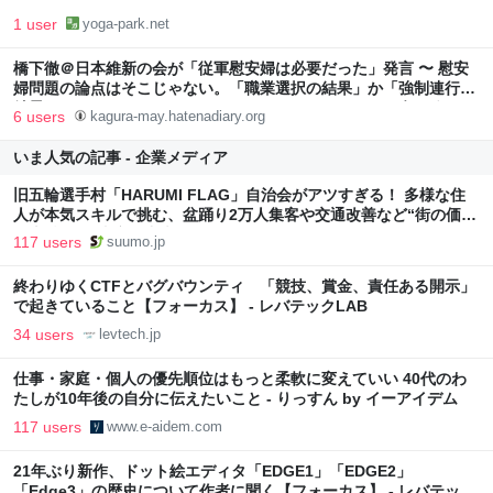
1 user
yoga-park.net
橋下徹＠日本維新の会が「従軍慰安婦は必要だった」発言 〜 慰安
婦問題の論点はそこじゃない。「職業選択の結果」か「強制連行の
結果」かだ。 - ” Wer Y sagt, muss auch Z sagen. ”で行こう
6 users
kagura-may.hatenadiary.org
いま人気の記事 - 企業メディア
旧五輪選手村「HARUMI FLAG」自治会がアツすぎる！ 多様な住
人が本気スキルで挑む、盆踊り2万人集客や交通改善など“街の価値
向上”戦略 東京・中央区
117 users
suumo.jp
終わりゆくCTFとバグバウンティ 「競技、賞金、責任ある開示」
で起きていること【フォーカス】 - レバテックLAB
34 users
levtech.jp
仕事・家庭・個人の優先順位はもっと柔軟に変えていい 40代のわ
たしが10年後の自分に伝えたいこと - りっすん by イーアイデム
117 users
www.e-aidem.com
21年ぶり新作、ドット絵エディタ「EDGE1」「EDGE2」
「Edge3」の歴史について作者に聞く【フォーカス】 - レバテック