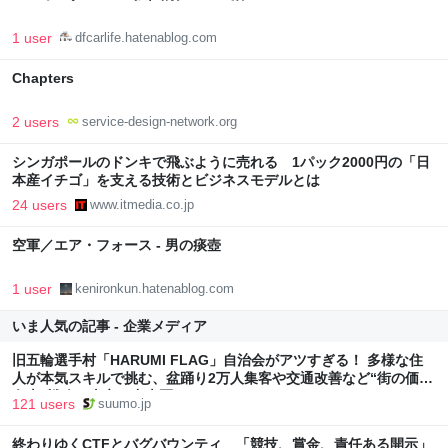
1 user
dfcarlife.hatenablog.com
Chapters
2 users
service-design-network.org
シンガポールのドンキで飛ぶように売れる 1パック2000円の「日
本産イチゴ」を支える技術とビジネスモデルとは
24 users
www.itmedia.co.jp
空軍／エア・フォース - 男の痰壺
1 user
kenironkun.hatenablog.com
いま人気の記事 - 企業メディア
旧五輪選手村「HARUMI FLAG」自治会がアツすぎる！ 多様な住
人が本気スキルで挑む、盆踊り2万人集客や交通改善など“街の価値
向上”戦略 東京・中央区
121 users
suumo.jp
終わりゆくCTFとバグバウンティ 「競技、賞金、責任ある開示」