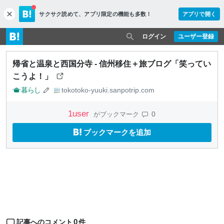
サクサク読めて、
アプリ限定の機能も多数！
アプリで開く
c
l
o
ログイン
ユーザー登録
s
e
帰省と温泉と西国分寺 - 信州移住＋旅ブログ「笑ってい
こうよ！」
暮らし
tokotoko-yuuki.sanpotrip.com
1
user
0
がブックマーク
ブックマークを追加
0
記事へのコメント
件