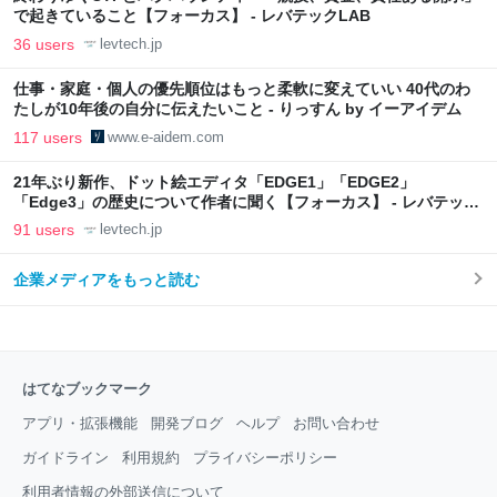
で起きていること【フォーカス】 - レバテックLAB
36 users
levtech.jp
仕事・家庭・個人の優先順位はもっと柔軟に変えていい 40代のわ
たしが10年後の自分に伝えたいこと - りっすん by イーアイデム
117 users
www.e-aidem.com
21年ぶり新作、ドット絵エディタ「EDGE1」「EDGE2」
「Edge3」の歴史について作者に聞く【フォーカス】 - レバテック
LAB
91 users
levtech.jp
企業メディアをもっと読む
はてなブックマーク
アプリ・拡張機能
開発ブログ
ヘルプ
お問い合わせ
ガイドライン
利用規約
プライバシーポリシー
利用者情報の外部送信について