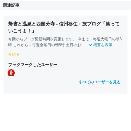
関連記事
帰省と温泉と西国分寺 - 信州移住＋旅ブログ「笑って
いこうよ！」
今回からブログ更新時間を変更します。 今まで→毎週火曜日の朝8
時 これから→毎週金曜日の朝8時 土日のお...
概要を表示
14
y
y
e
e
ブックマークしたユーザー
ll
ll
o
o
w
w
すべてのユーザーを見る