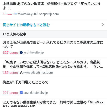
上越高田 あてのない散策② - 信州移住＋旅ブログ「笑っていこう
よ！」
1 user
tokotoko-yuuki.sanpotrip.com
同じサイトの新着をもっと読む
いま人気の記事
おまえらが出張先で缶ビール入れてるビジホのミニ冷蔵庫の正体に
ついて
627 users
ysd.theletter.jp
「転売ヤーいないと経済回らない」どころか…メルカリ、出品規
制・不正検知を強化しても2桁成長 Switch 2から始まり、「ちいか
わ」で極まった“転売対策の本気”
139 users
www.advertimes.com
資産が1千万円増えたところで
221 users
anond.hatelabo.jp
とんでもない動画生成AIが出てきた 無料で試し放題の「MiniMax
H3」を徹底検証 (1/5)