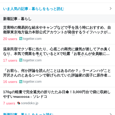
いま人気の記事 - 暮らしをもっと読む
新着記事 - 暮らし
災害時の簡易的な給水やキャンプなどで手を洗う時におすすめ、自
衛隊東京地方協力本部公式アカウントが発信するライフハックがか
なり便利…動画にはしっかりオチもついて思わずクスリ
20 users
togetter.com
温泉民宿でクソ客に当たり、心底この商売に嫌気が差してアホ臭く
なり、本気で廃業を考えているとXで吐露「お客さんが全員敵にし
か考えられません」「誰も来てほしくない」→応援の声が集まる
17 users
togetter.com
「お前ら、何か評論を読んだことはあるのか？」ラーメンハゲこと
芹沢さんのとあるシーンで挙げられていた評論家の面子に原作者の
経歴が反映されていた
16 users
togetter.com
170gの軽量で完全遮光の折りたたみ日傘！3,000円台で袋に収納し
やすいmacocca - ソレドコ
7 users
soredoko.jp
新着記事 - 暮らしをもっと読む