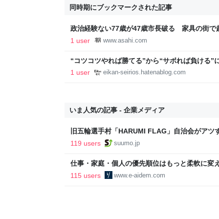
同時期にブックマークされた記事
政治経験ない77歳が47歳市長破る 家具の街
1 user
www.asahi.com
“コツコツやれば勝てる”から“サボれば負ける”に切り
seirios’s blog
1 user
eikan-seirios.hatenablog.com
いま人気の記事 - 企業メディア
旧五輪選手村「HARUMI FLAG」自治会がア
ルで挑む、盆踊り2万人集客や交通改善など“街
119 users
suumo.jp
区
仕事・家庭・個人の優先順位はもっと柔軟に変えて
後の自分に伝えたいこと - りっすん by イーア
115 users
www.e-aidem.com