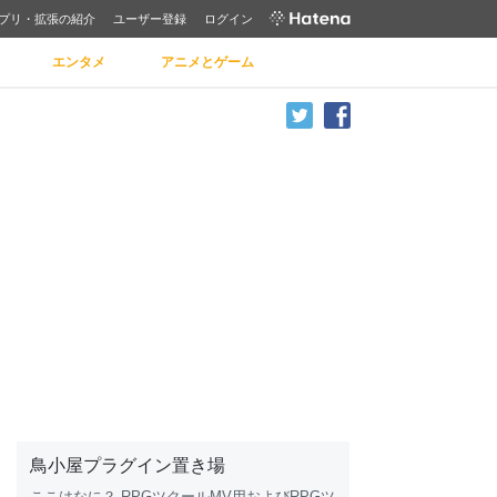
プリ・拡張の紹介
ユーザー登録
ログイン
エンタメ
アニメとゲーム
鳥小屋プラグイン置き場
ここはなに？
RPG
ツクールMV用および
RPG
ツ