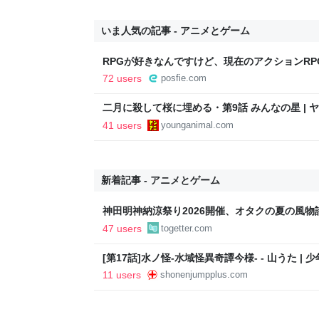
ラベラーを推したい(´・ω・｀)」
いま人気の記事 - アニメとゲーム
RPGが好きなんですけど、現在のアクションR
を唱えたくて、ターン制RPGにはターン制の良
72 users
posfie.com
っくり考えられたり、途中で休憩したりできる
すか もっとターン制を煮詰めて欲しい→「既出
二月に殺して桜に埋める・第9話 みんなの星 | 
ラベラーを推したい(´・ω・｀)」
41 users
younganimal.com
新着記事 - アニメとゲーム
神田明神納涼祭り2026開催、オタクの夏の風
クロビン音頭」や「おジャ魔女カーニバル!!」
47 users
togetter.com
[第17話]水ノ怪-水域怪異奇譚今様- - 山うた |
11 users
shonenjumpplus.com