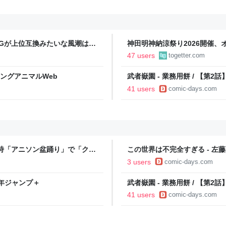
PGが上位互換みたいな風潮は異
神田明神納涼祭り2026開催
さがあると思ってます 一手をじ
クロビン音頭」や「おジャ魔女
47 users
togetter.com
のがターン制の良さじゃないで
だと思うがここはオクトパスト
ヤングアニマルWeb
武者嶽園 - 業務用餅 / 【第2
41 users
comic-days.com
物詩「アニソン盆踊り」で「クッ
この世界は不完全すぎる - 左藤真
ほか様々な演目で大盛況
3 users
comic-days.com
 少年ジャンプ＋
武者嶽園 - 業務用餅 / 【第2
41 users
comic-days.com