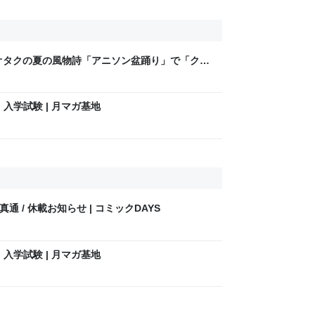
、オタクの夏の風物詩「アニソン盆踊り」で「クッ
カーニバル!!」ほか様々な演目で大盛況
話】入学試験 | 月マガ基地
通 / 休載お知らせ | コミックDAYS
話】入学試験 | 月マガ基地