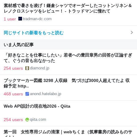
素材感で暑さを凌げ！鎌倉シャツでオーダーしたコットンリネン＆
レノクロスシャツをレビュー！ - トラッドマンに憧れて
1 user
tradman-dc.com
同じサイトの新着をもっと読む
いま人気の記事
「好きなことを仕事にしたい」若者への豊田章男の回答が正論すぎ
て、ぐうの音も出なかった
254 users
diamond.jp
ブックマーカー図鑑 3298 人収録 気づけば3000人超えてたよ 収
録予定 http..
468 users
anond.hatelabo.jp
Web API設計の現在地2026 - Qiita
254 users
qiita.com
第一回 女性専用ジムの清潔｜webちくま（筑摩書房の読みものサ