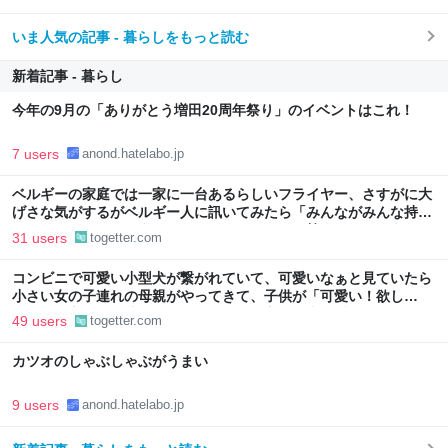
いま人気の記事 - 暮らしをもっと読む
新着記事 - 暮らし
今年の9月の「ありがとう増田20周年祭り」のイベントはこれ！
7 users
anond.hatelabo.jp
ベルギーの家庭では一家に一台あるらしいフライヤー、さすがに大
げさな気がするがベルギー人に訊いてみたら「みんながみんな持っ
てるわけやないで。うちにはあるけどな」とか答えるんだろうな
31 users
togetter.com
コンビニで可愛い小型犬が繋がれていて、可愛いなぁと見ていたら
小さい女の子連れの母親がやってきて、子供が「可愛い！欲し
い！」と言うと「連れて帰ろうか？」と言って犬に近づいて行った
49 users
togetter.com
カツオのしゃぶしゃぶがうまい
9 users
anond.hatelabo.jp