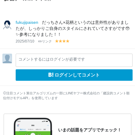
fukujipaisen
だっちさん×花柄というのは意外性がありまし
たが、しっかりご自身のスタイルにされていてさすがです🥹
✨参考になりました！！
2025/07/10
リンク
y
y
y
y
el
el
el
el
lo
lo
lo
lo
コメントするにはログインが必要です
w
w
w
w
ログインしてコメント
注目コメント算出アルゴリズムの一部にLINEヤフー株式会社の「建設的コメント順
位付けモデルAPI」を使用しています
いまの話題をアプリでチェック！