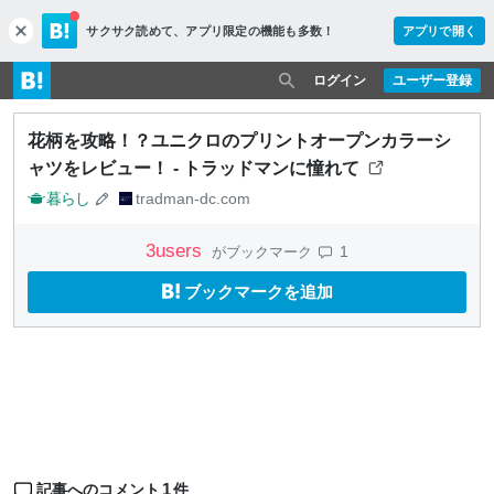
サクサク読めて、
アプリ限定の機能も多数！
アプリで開く
c
l
o
ログイン
ユーザー登録
s
e
花柄を攻略！？ユニクロのプリントオープンカラーシ
ャツをレビュー！ - トラッドマンに憧れて
暮らし
tradman-dc.com
3
users
1
がブックマーク
ブックマークを追加
1
記事へのコメント
件