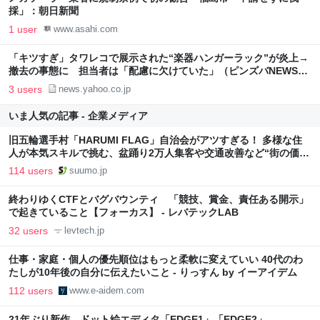
採」：朝日新聞
1 user
www.asahi.com
「キツすぎ」タワレコで展示された“楽器ハンガーラック”が炎上→
撤去の事態に 担当者は「配慮に欠けていた」（ピンズバNEWS）
- Yahoo!ニュース
3 users
news.yahoo.co.jp
いま人気の記事 - 企業メディア
旧五輪選手村「HARUMI FLAG」自治会がアツすぎる！ 多様な住
人が本気スキルで挑む、盆踊り2万人集客や交通改善など“街の価値
向上”戦略 東京・中央区
114 users
suumo.jp
終わりゆくCTFとバグバウンティ 「競技、賞金、責任ある開示」
で起きていること【フォーカス】 - レバテックLAB
32 users
levtech.jp
仕事・家庭・個人の優先順位はもっと柔軟に変えていい 40代のわ
たしが10年後の自分に伝えたいこと - りっすん by イーアイデム
112 users
www.e-aidem.com
21年ぶり新作、ドット絵エディタ「EDGE1」「EDGE2」