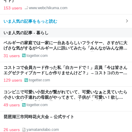
イト）
153 users
www.webchikuma.com
いま人気の記事をもっと読む
いま人気の記事 - 暮らし
ベルギーの家庭では一家に一台あるらしいフライヤー、さすがに大
げさな気がするがベルギー人に訊いてみたら「みんながみんな持っ
てるわけやないで。うちにはあるけどな」とか答えるんだろうな
31 users
togetter.com
コストコで会員カード作った私「白カードで！」店員「今は皆さん
エグゼクティブカードしか作りませんけど？」→コストコのカード
勧誘はやたら圧が強いが、本当にお得なの？
129 users
togetter.com
コンビニで可愛い小型犬が繋がれていて、可愛いなぁと見ていたら
小さい女の子連れの母親がやってきて、子供が「可愛い！欲し
い！」と言うと「連れて帰ろうか？」と言って犬に近づいて行った
49 users
togetter.com
琵琶湖三市同時花火大会 – 公式サイト
26 users
yamatanolabo.com