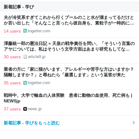
新着記事 - 学び
夫が冷笑系すぎてこれから行くプールのこと水が溜まってるだけと
か言い出した「そんなこと言ったら彼自身も、素粒子が一時的に人
の形にまとまってるだけじゃん」
14 users
togetter.com
澤藤統一郎の憲法日記 » 天皇の戦争責任を問い、「そういう言葉の
アヤについては、私はそういう文学方面はあまり研究もしてな
い…」との「迷答」を引き出した記者の来歴
30 users
article9.jp
業者の方に「家に猫がいます、アレルギーや苦手な方はいますか？
隔離しますか？」と尋ねたら「厳選します」という返答が来た
35 users
togetter.com
戦時中、大学で輸血の人体実験 患者に動物の血使用、死亡例も |
NEWSjp
37 users
news.jp
新着記事 - 学びをもっと読む