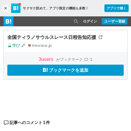
サクサク読めて、
アプリ限定の機能も多数！
アプリで開く
c
l
o
ログイン
ユーザー登録
s
e
全国ティラノサウルスレース日程告知応援
学び
trexrace.jp
3
users
1
がブックマーク
ブックマークを追加
1
記事へのコメント
件