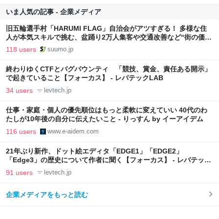
いま人気の記事 - 企業メディア
旧五輪選手村「HARUMI FLAG」自治会がアツすぎる！ 多様な住
人が本気スキルで挑む、盆踊り2万人集客や交通改善など“街の価値
向上”戦略 東京・中央区
118 users
suumo.jp
終わりゆくCTFとバグバウンティ 「競技、賞金、責任ある開示」
で起きていること【フォーカス】 - レバテックLAB
34 users
levtech.jp
仕事・家庭・個人の優先順位はもっと柔軟に変えていい 40代のわ
たしが10年後の自分に伝えたいこと - りっすん by イーアイデム
116 users
www.e-aidem.com
21年ぶり新作、ドット絵エディタ「EDGE1」「EDGE2」
「Edge3」の歴史について作者に聞く【フォーカス】 - レバテック
LAB
91 users
levtech.jp
企業メディアをもっと読む