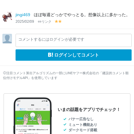
jingi469
ほぼ毎週どっかでやっとる。想像以上に多かった。
2025/02/09
リンク
y
y
el
el
lo
lo
コメントするにはログインが必要です
w
w
ログインしてコメント
注目コメント算出アルゴリズムの一部にLINEヤフー株式会社の「建設的コメント順
位付けモデルAPI」を使用しています
いまの話題をアプリでチェック！
バナー広告なし
ミュート機能あり
ダークモード搭載