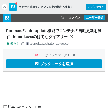
サクサク読めて、
アプリ限定の機能も多数！
アプリで開く
c
l
o
ログイン
ユーザー登録
s
e
Podmanのauto-update機能でコンテナの自動更新を試
す - tsunokawaのはてなダイアリー
暮らし
tsunokawa.hatenablog.com
1
user
0
がブックマーク
ブックマークを追加
0
記事へのコメント
件