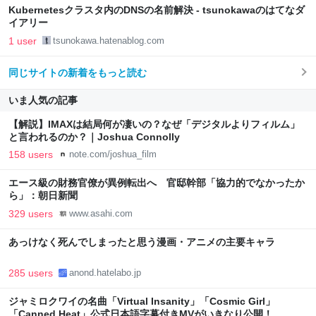
Kubernetesクラスタ内のDNSの名前解決 - tsunokawaのはてなダ
イアリー
1 user
tsunokawa.hatenablog.com
同じサイトの新着をもっと読む
いま人気の記事
【解説】IMAXは結局何が凄いの？なぜ「デジタルよりフィルム」
と言われるのか？｜Joshua Connolly
158 users
note.com/joshua_film
エース級の財務官僚が異例転出へ 官邸幹部「協力的でなかったか
ら」：朝日新聞
329 users
www.asahi.com
あっけなく死んでしまったと思う漫画・アニメの主要キャラ
285 users
anond.hatelabo.jp
ジャミロクワイの名曲「Virtual Insanity」「Cosmic Girl」
「Canned Heat」公式日本語字幕付きMVがいきなり公開！