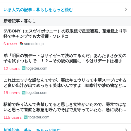
いま人気の記事 - 暮らしをもっと読む
新着記事 - 暮らし
SVBONY（エスヴイボウニー）の双眼鏡で星空観察。望遠鏡より手
軽でキャンプでも大活躍 - ソレドコ
6 users
soredoko.jp
弟『明日の初デートはサイゼって決めてるんだ』あんたまさか女の
子を試すつもりで…！？→その後の展開に「やはりデートは相手へ
の思いやりの気持ち」
12 users
togetter.com
これはエッチな話なんですが、実はキュウリって中華スープにする
と良い出汁が出てめっちゃ美味いんですよ→味噌汁や炒め物など、
キュウリの加熱調理はいろいろある
19 users
togetter.com
駅前で座り込んで失禁してると思しき女性がいたので、尋常ではな
いと思って警察と救急を呼んでそばで見守っていたら、急に現れた
女性に「あなた何してるんですか！？」とスマホをはたき落とされ
115 users
togetter.com
た話
新着記事 - 暮らしをもっと読む