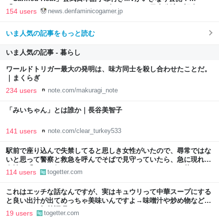
「SUMMER SONIC 2026」での9年ぶりとなる日本公演を記念して
154 users
news.denfaminicogamer.jp
いま人気の記事をもっと読む
いま人気の記事 - 暮らし
ワールドトリガー最大の発明は、味方同士を殺し合わせたことだ。
｜まくらぎ
234 users
note.com/makuragi_note
「みいちゃん」とは誰か｜長谷美智子
141 users
note.com/clear_turkey533
駅前で座り込んで失禁してると思しき女性がいたので、尋常ではな
いと思って警察と救急を呼んでそばで見守っていたら、急に現れた
女性に「あなた何してるんですか！？」とスマホをはたき落とされ
114 users
togetter.com
た話
これはエッチな話なんですが、実はキュウリって中華スープにする
と良い出汁が出てめっちゃ美味いんですよ→味噌汁や炒め物など、
キュウリの加熱調理はいろいろある
19 users
togetter.com