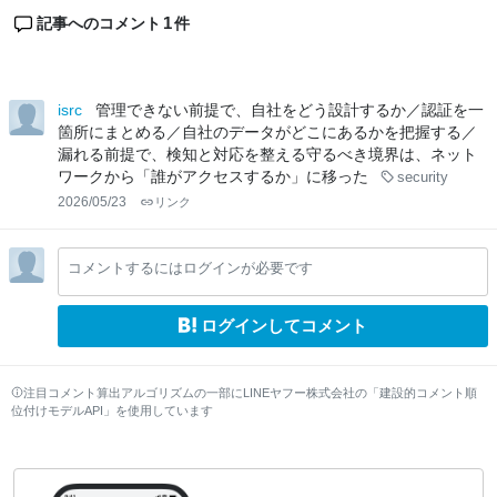
1
記事へのコメント
件
isrc
管理できない前提で、自社をどう設計するか／認証を一
箇所にまとめる／自社のデータがどこにあるかを把握する／
漏れる前提で、検知と対応を整える守るべき境界は、ネット
ワークから「誰がアクセスするか」に移った
security
2026/05/23
リンク
コメントするにはログインが必要です
ログインしてコメント
注目コメント算出アルゴリズムの一部にLINEヤフー株式会社の「建設的コメント順
位付けモデルAPI」を使用しています