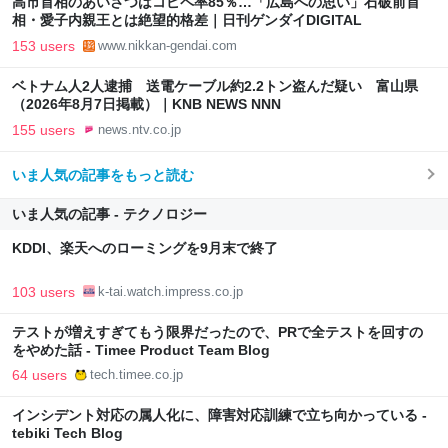
高市首相のあいさつはコピペ率85％…「広島への思い」石破前首
相・愛子内親王とは絶望的格差｜日刊ゲンダイDIGITAL
153 users
www.nikkan-gendai.com
ベトナム人2人逮捕 送電ケーブル約2.2トン盗んだ疑い 富山県
（2026年8月7日掲載）｜KNB NEWS NNN
155 users
news.ntv.co.jp
いま人気の記事をもっと読む
いま人気の記事 - テクノロジー
KDDI、楽天へのローミングを9月末で終了
103 users
k-tai.watch.impress.co.jp
テストが増えすぎてもう限界だったので、PRで全テストを回すの
をやめた話 - Timee Product Team Blog
64 users
tech.timee.co.jp
インシデント対応の属人化に、障害対応訓練で立ち向かっている -
tebiki Tech Blog