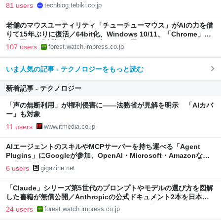
81 users
techblog.tebiki.co.jp
老舗のマウスユーティリティ「チューチューマウス」がAIの力を借
りて15年ぶりに復活／64bit化、Windows 10/11、「Chrome」も
走り回る。復活記念で2026年末まで500円
107 users
forest.watch.impress.co.jp
いま人気の記事 - テクノロジーをもっと読む
新着記事 - テクノロジー
「声の無断利用」が権利侵害に――法務省が見解を明示 「AIカバ
ー」も対象
11 users
www.itmedia.co.jp
AIエージェントのスキルやMCPサーバーを持ち運べる「Agent
Plugins」にGoogleが参加、OpenAI・Microsoft・Amazonなど
と共同推進
6 users
gigazine.net
「Claude」シリーズ第5世代のプロンプトやモデルの選び方を図解
した書籍が無償公開／Anthropicの公式ドキュメント2本を日本語
で図解した『Claude 5世代 マスターガイド』【Book Watch/ニュ
24 users
forest.watch.impress.co.jp
ース】