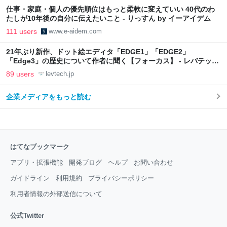
仕事・家庭・個人の優先順位はもっと柔軟に変えていい 40代のわ
たしが10年後の自分に伝えたいこと - りっすん by イーアイデム
111 users
www.e-aidem.com
21年ぶり新作、ドット絵エディタ「EDGE1」「EDGE2」
「Edge3」の歴史について作者に聞く【フォーカス】 - レバテック
LAB
89 users
levtech.jp
企業メディアをもっと読む
はてなブックマーク
アプリ・拡張機能
開発ブログ
ヘルプ
お問い合わせ
ガイドライン
利用規約
プライバシーポリシー
利用者情報の外部送信について
公式Twitter