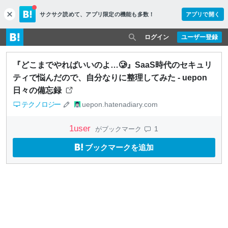
サクサク読めて、
アプリ限定の機能も多数！
アプリで開く
c
l
o
ログイン
ユーザー登録
s
e
『どこまでやればいいのよ…🥲』SaaS時代のセキュリ
ティで悩んだので、自分なりに整理してみた - uepon
日々の備忘録
テクノロジー
uepon.hatenadiary.com
1
user
1
がブックマーク
ブックマークを追加