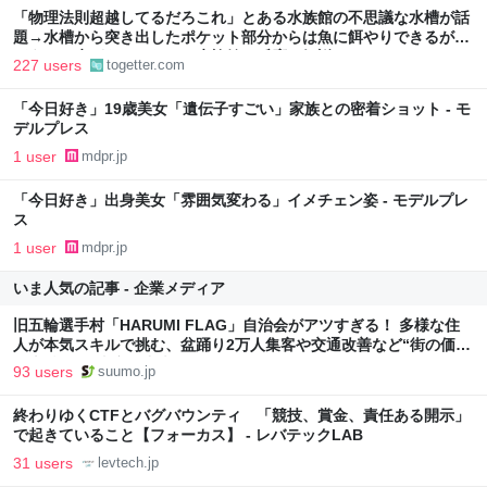
「物理法則超越してるだろこれ」とある水族館の不思議な水槽が話
題→水槽から突き出したポケット部分からは魚に餌やりできるが、
どうして水があふれない？水族館も反応し解説
227 users
togetter.com
「今日好き」19歳美女「遺伝子すごい」家族との密着ショット - モ
デルプレス
1 user
mdpr.jp
「今日好き」出身美女「雰囲気変わる」イメチェン姿 - モデルプレ
ス
1 user
mdpr.jp
いま人気の記事 - 企業メディア
旧五輪選手村「HARUMI FLAG」自治会がアツすぎる！ 多様な住
人が本気スキルで挑む、盆踊り2万人集客や交通改善など“街の価値
向上”戦略 東京・中央区
93 users
suumo.jp
終わりゆくCTFとバグバウンティ 「競技、賞金、責任ある開示」
で起きていること【フォーカス】 - レバテックLAB
31 users
levtech.jp