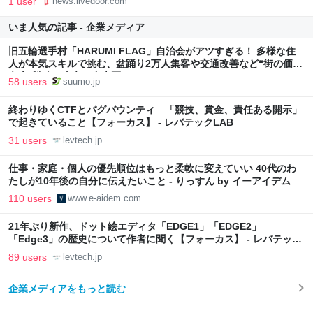
1 user
news.livedoor.com
いま人気の記事 - 企業メディア
旧五輪選手村「HARUMI FLAG」自治会がアツすぎる！ 多様な住
人が本気スキルで挑む、盆踊り2万人集客や交通改善など“街の価値
向上”戦略 東京・中央区
58 users
suumo.jp
終わりゆくCTFとバグバウンティ 「競技、賞金、責任ある開示」
で起きていること【フォーカス】 - レバテックLAB
31 users
levtech.jp
仕事・家庭・個人の優先順位はもっと柔軟に変えていい 40代のわ
たしが10年後の自分に伝えたいこと - りっすん by イーアイデム
110 users
www.e-aidem.com
21年ぶり新作、ドット絵エディタ「EDGE1」「EDGE2」
「Edge3」の歴史について作者に聞く【フォーカス】 - レバテック
LAB
89 users
levtech.jp
企業メディアをもっと読む