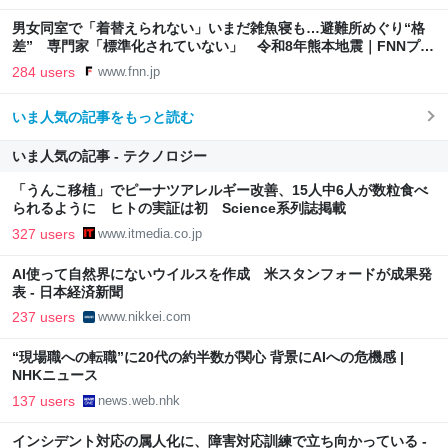
男女同室で「着替えられない」いまだ雑魚寝も…避難所めぐり“格
差” 専門家「標準化されていない」 令和8年熊本地震｜FNNプラ
イムオンライン
284 users
www.fnn.jp
いま人気の記事をもっと読む
いま人気の記事 - テクノロジー
「うんこ移植」でピーナツアレルギー改善、15人中6人が数粒食べ
られるように ヒトの実証は初 Science系列誌掲載
327 users
www.itmedia.co.jp
AI使って自然界にないウイルスを作成 米スタンフォードが成果発
表 - 日本経済新聞
237 users
www.nikkei.com
“現場職への転職”に20代の約半数が関心 背景にAIへの危機感 |
NHKニュース
137 users
news.web.nhk
インシデント対応の属人化に、障害対応訓練で立ち向かっている -