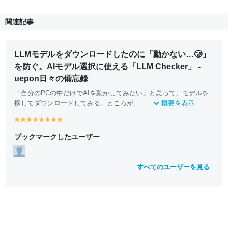
関連記事
LLMモデルをダウンロードしたのに「動かない…🥲」
を防ぐ。AIモデル選択に使える「LLM Checker」 -
uepon日々の備忘録
「自分の
PC
の中だけで
AI
を動かしてみたい」と思って、モデルを
探してダウンロードしてみる。ところが、...
概要を表示
y
y
y
y
y
y
y
y
e
e
e
e
e
e
e
e
ブックマークしたユーザー
ll
ll
ll
ll
ll
ll
ll
ll
o
o
o
o
o
o
o
o
w
w
w
w
w
w
w
w
すべてのユーザーを見る