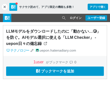
サクサク読めて、
アプリ限定の機能も多数！
アプリで開く
c
l
o
ログイン
ユーザー登録
s
e
LLMモデルをダウンロードしたのに「動かない…🥲」
を防ぐ。AIモデル選択に使える「LLM Checker」 -
uepon日々の備忘録
テクノロジー
uepon.hatenadiary.com
1
user
0
がブックマーク
ブックマークを追加