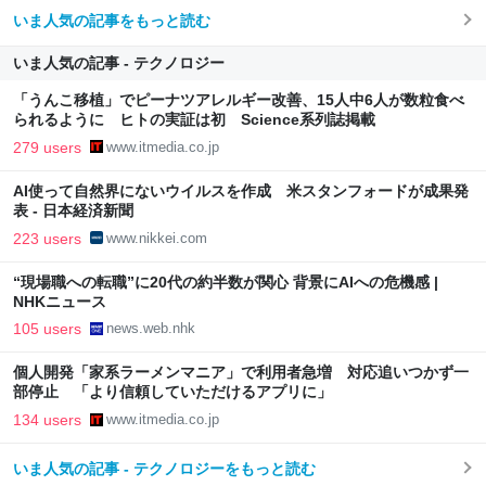
いま人気の記事をもっと読む
いま人気の記事 - テクノロジー
「うんこ移植」でピーナツアレルギー改善、15人中6人が数粒食べ
られるように ヒトの実証は初 Science系列誌掲載
279 users
www.itmedia.co.jp
AI使って自然界にないウイルスを作成 米スタンフォードが成果発
表 - 日本経済新聞
223 users
www.nikkei.com
“現場職への転職”に20代の約半数が関心 背景にAIへの危機感 |
NHKニュース
105 users
news.web.nhk
個人開発「家系ラーメンマニア」で利用者急増 対応追いつかず一
部停止 「より信頼していただけるアプリに」
134 users
www.itmedia.co.jp
いま人気の記事 - テクノロジーをもっと読む