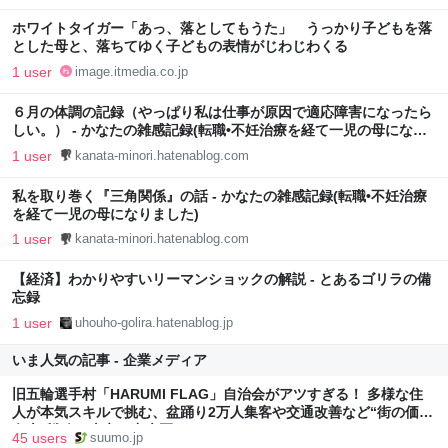
ホワイトタイガー「あっ、落としてもうた」 うっかり子どもを落
とした母と、落ちてゆく子どもの表情がじわじわくる
1 user
image.itmedia.co.jp
６月の体調の記録（やっぱり私は仕事が原因で適応障害になったら
しい。） - かなたの雑感記録(転職•不妊治療を経て一児の母になり
ました)
1 user
kanata-minori.hatenablog.com
私を取り巻く『三角関係』の話 - かなたの雑感記録(転職•不妊治療
を経て一児の母になりました)
1 user
kanata-minori.hatenablog.com
【経済】わかりやすいリーマンショックの解説 - とあるゴリラの備
忘録
1 user
uhouho-golira.hatenablog.jp
いま人気の記事 - 企業メディア
旧五輪選手村「HARUMI FLAG」自治会がアツすぎる！ 多様な住
人が本気スキルで挑む、盆踊り2万人集客や交通改善など“街の価値
向上”戦略 東京・中央区
45 users
suumo.jp