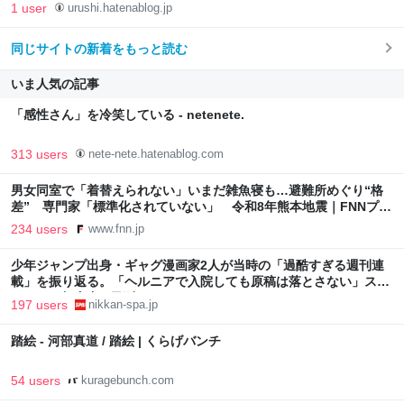
1 user
urushi.hatenablog.jp
同じサイトの新着をもっと読む
いま人気の記事
「感性さん」を冷笑している - netenete.
313 users
nete-nete.hatenablog.com
男女同室で「着替えられない」いまだ雑魚寝も…避難所めぐり“格
差” 専門家「標準化されていない」 令和8年熊本地震｜FNNプラ
イムオンライン
234 users
www.fnn.jp
少年ジャンプ出身・ギャグ漫画家2人が当時の「過酷すぎる週刊連
載」を振り返る。「ヘルニアで入院しても原稿は落とさない」スト
イックな舞台裏 | 日刊SPA!
197 users
nikkan-spa.jp
踏絵 - 河部真道 / 踏絵 | くらげバンチ
54 users
kuragebunch.com