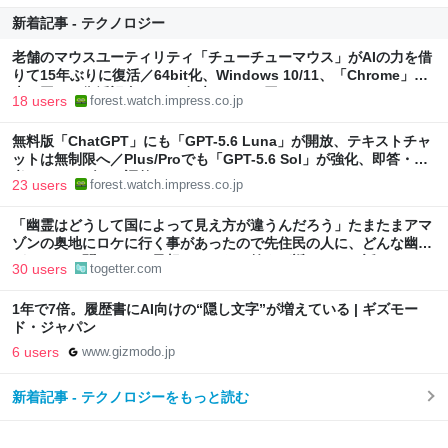
新着記事 - テクノロジー
老舗のマウスユーティリティ「チューチューマウス」がAIの力を借
りて15年ぶりに復活／64bit化、Windows 10/11、「Chrome」も
走り回る。復活記念で2026年末まで500円
18 users
forest.watch.impress.co.jp
無料版「ChatGPT」にも「GPT-5.6 Luna」が開放、テキストチャ
ットは無制限へ／Plus/Proでも「GPT-5.6 Sol」が強化、即答・熟
考をスライダーで調整
23 users
forest.watch.impress.co.jp
「幽霊はどうして国によって見え方が違うんだろう」たまたまアマ
ゾンの奥地にロケに行く事があったので先住民の人に、どんな幽霊
がいるのか聞いたら、予想だにしない答えが返ってきた話
30 users
togetter.com
1年で7倍。履歴書にAI向けの“隠し文字”が増えている | ギズモー
ド・ジャパン
6 users
www.gizmodo.jp
新着記事 - テクノロジーをもっと読む