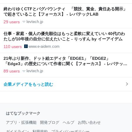
終わりゆくCTFとバグバウンティ 「競技、賞金、責任ある開示」
で起きていること【フォーカス】 - レバテックLAB
29 users
levtech.jp
仕事・家庭・個人の優先順位はもっと柔軟に変えていい 40代のわ
たしが10年後の自分に伝えたいこと - りっすん by イーアイデム
110 users
www.e-aidem.com
21年ぶり新作、ドット絵エディタ「EDGE1」「EDGE2」
「Edge3」の歴史について作者に聞く【フォーカス】 - レバテック
LAB
89 users
levtech.jp
企業メディアをもっと読む
はてなブックマーク
アプリ・拡張機能
開発ブログ
ヘルプ
お問い合わせ
ガイドライン
利用規約
プライバシーポリシー