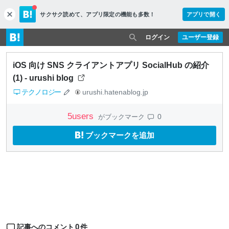
サクサク読めて、
アプリ限定の機能も多数！
アプリで開く
c
l
o
ログイン
ユーザー登録
s
e
iOS 向け SNS クライアントアプリ SocialHub の紹介
(1) - urushi blog
テクノロジー
urushi.hatenablog.jp
5
users
0
がブックマーク
ブックマークを追加
0
記事へのコメント
件