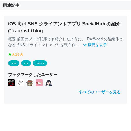
関連記事
iOS 向け SNS クライアントアプリ SocialHub の紹介
(1) - urushi blog
概要 前回のブログ記事でも紹介したように、 TheWorld の後継作と
なる
SNS
クライアントアプリを現在作...
概要を表示
g
16
y
y
r
e
e
sns
ios
twitter
e
ll
ll
e
o
o
ブックマークしたユーザー
n
w
w
すべてのユーザーを見る