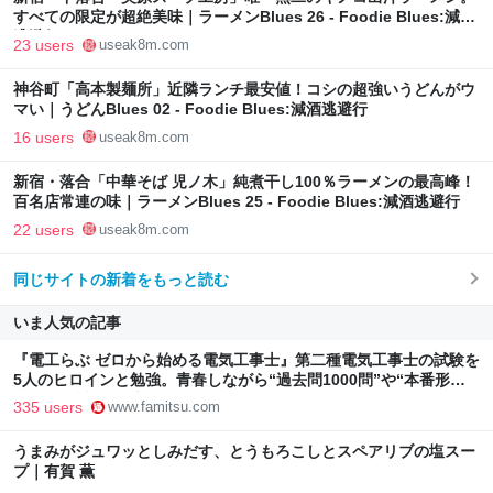
すべての限定が超絶美味｜ラーメンBlues 26 - Foodie Blues:減酒
逃避行
23 users
useak8m.com
神谷町「高本製麺所」近隣ランチ最安値！コシの超強いうどんがウ
マい｜うどんBlues 02 - Foodie Blues:減酒逃避行
16 users
useak8m.com
新宿・落合「中華そば 児ノ木」純煮干し100％ラーメンの最高峰！
百名店常連の味｜ラーメンBlues 25 - Foodie Blues:減酒逃避行
22 users
useak8m.com
同じサイトの新着をもっと読む
いま人気の記事
『電工らぶ ゼロから始める電気工事士』第二種電気工事士の試験を
5人のヒロインと勉強。青春しながら“過去問1000問”や“本番形式
CBT模擬試験”で本格的に学べるノベルゲーム | ゲーム・エンタメ
335 users
www.famitsu.com
最新情報のファミ通.com
うまみがジュワッとしみだす、とうもろこしとスペアリブの塩スー
プ｜有賀 薫