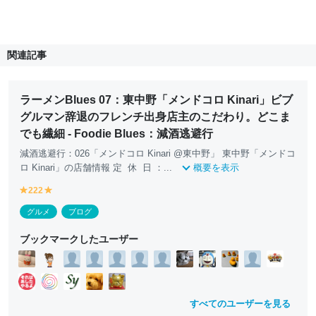
関連記事
ラーメンBlues 07：東中野「メンドコロ Kinari」ビブ
グルマン辞退のフレンチ出身店主のこだわり。どこま
でも繊細 - Foodie Blues：減酒逃避行
減酒逃避行：026「メンドコロ Kinari @東中野」 東中野「メンドコ
ロ Kinari」の店舗情報 定 休 日 ：...
概要を表示
222
y
y
e
e
グルメ
ブログ
ll
ll
o
o
ブックマークしたユーザー
w
w
すべてのユーザーを見る