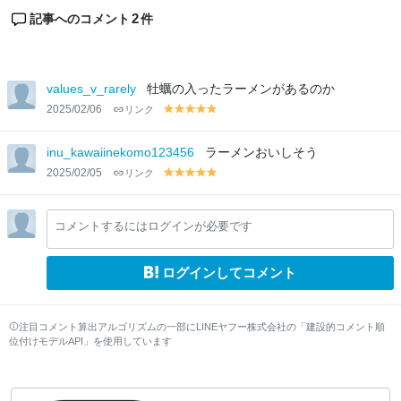
2
記事へのコメント
件
values_v_rarely
牡蠣の入ったラーメンがあるのか
2025/02/06
リンク
y
y
y
y
y
el
el
el
el
el
lo
lo
lo
lo
lo
inu_kawaiinekomo123456
ラーメンおいしそう
w
w
w
w
w
2025/02/05
リンク
y
y
y
y
y
el
el
el
el
el
lo
lo
lo
lo
lo
コメントするにはログインが必要です
w
w
w
w
w
ログインしてコメント
注目コメント算出アルゴリズムの一部にLINEヤフー株式会社の「建設的コメント順
位付けモデルAPI」を使用しています