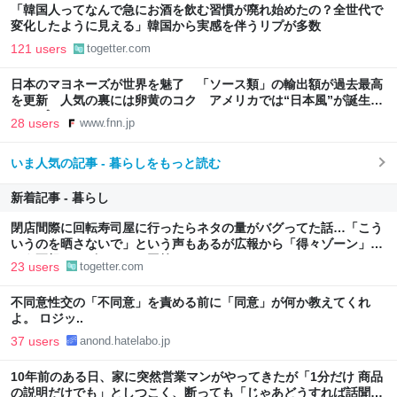
「韓国人ってなんで急にお酒を飲む習慣が廃れ始めたの？全世代で
変化したように見える」韓国から実感を伴うリプが多数
121 users
togetter.com
日本のマヨネーズが世界を魅了 「ソース類」の輸出額が過去最高
を更新 人気の裏には卵黄のコク アメリカでは“日本風”が誕生｜
FNNプライムオンライン
28 users
www.fnn.jp
いま人気の記事 - 暮らしをもっと読む
新着記事 - 暮らし
閉店間際に回転寿司屋に行ったらネタの量がバグってた話…「こう
いうのを晒さないで」という声もあるが広報から「得々ゾーン」と
いう正規サービスだとの回答も
23 users
togetter.com
不同意性交の「不同意」を責める前に「同意」が何か教えてくれ
よ。 ロジッ..
37 users
anond.hatelabo.jp
10年前のある日、家に突然営業マンがやってきたが「1分だけ 商品
の説明だけでも」としつこく、断っても「じゃあどうすれば話聞い