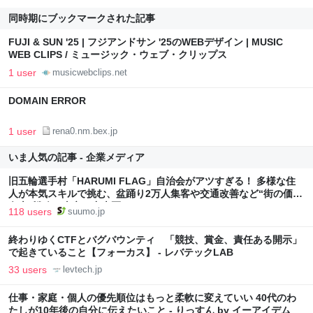
同時期にブックマークされた記事
FUJI & SUN '25 | フジアンドサン '25のWEBデザイン | MUSIC
WEB CLIPS / ミュージック・ウェブ・クリップス
1 user
musicwebclips.net
DOMAIN ERROR
1 user
rena0.nm.bex.jp
いま人気の記事 - 企業メディア
旧五輪選手村「HARUMI FLAG」自治会がアツすぎる！ 多様な住
人が本気スキルで挑む、盆踊り2万人集客や交通改善など“街の価値
向上”戦略 東京・中央区
118 users
suumo.jp
終わりゆくCTFとバグバウンティ 「競技、賞金、責任ある開示」
で起きていること【フォーカス】 - レバテックLAB
33 users
levtech.jp
仕事・家庭・個人の優先順位はもっと柔軟に変えていい 40代のわ
たしが10年後の自分に伝えたいこと - りっすん by イーアイデム