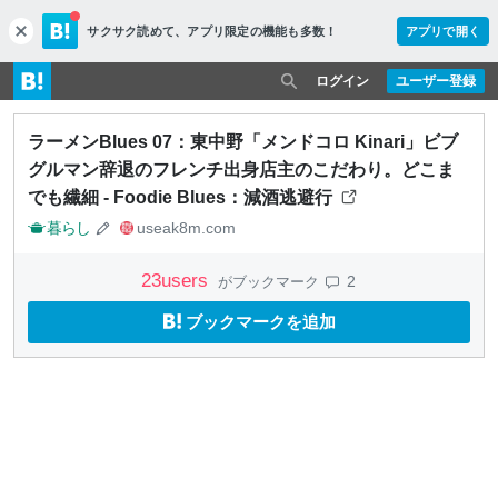
サクサク読めて、
アプリ限定の機能も多数！
アプリで開く
c
l
o
ログイン
ユーザー登録
s
e
ラーメンBlues 07：東中野「メンドコロ Kinari」ビブ
グルマン辞退のフレンチ出身店主のこだわり。どこま
でも繊細 - Foodie Blues：減酒逃避行
暮らし
useak8m.com
23
users
2
がブックマーク
ブックマークを追加