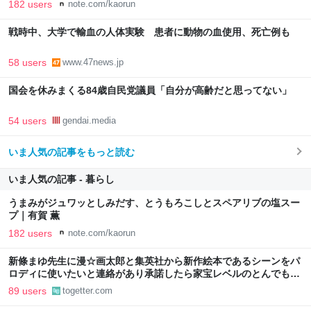
182 users
note.com/kaorun
戦時中、大学で輸血の人体実験 患者に動物の血使用、死亡例も
58 users
www.47news.jp
国会を休みまくる84歳自民党議員「自分が高齢だと思ってない」
54 users
gendai.media
いま人気の記事をもっと読む
いま人気の記事 - 暮らし
うまみがジュワッとしみだす、とうもろこしとスペアリブの塩スー
プ｜有賀 薫
182 users
note.com/kaorun
新條まゆ先生に漫☆画太郎と集英社から新作絵本であるシーンをパ
ロディに使いたいと連絡があり承諾したら家宝レベルのとんでもな
いものが届いた
89 users
togetter.com