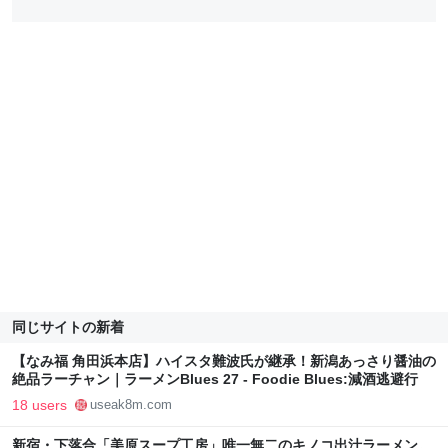
同じサイトの新着
【なみ福 角田浜本店】ハイスタ難波氏が継承！新潟あっさり醤油の
絶品ラーチャン｜ラーメンBlues 27 - Foodie Blues:減酒逃避行
18 users
useak8m.com
新宿・下落合「美原スープ工房」唯一無二のキノコ出汁ラーメン。