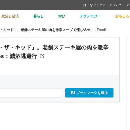
はてなブックマークって？
ア
政治と経済
暮らし
学び
テクノロジー
おもしろ
肉Blues 04：新宿・曙橋「ビリー・ザ・キッド」。老舗ステーキ屋の肉を激辛スープで流し込め！ - Foodie Blues：減酒逃避行
リー・ザ・キッド」。老舗ステーキ屋の肉を激辛
lues：減酒逃避行
ブックマークを追加