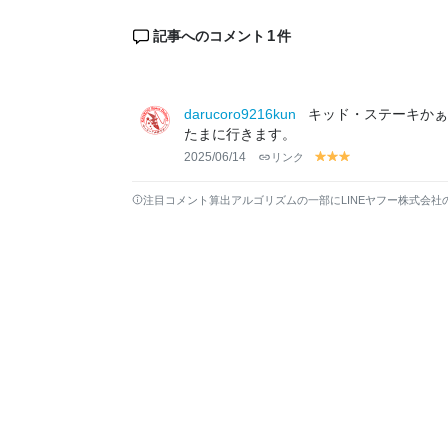
1
記事へのコメント
件
darucoro9216kun
キッド・ステーキかぁ
たまに行きます。
2025/06/14
リンク
y
y
y
el
el
el
lo
lo
lo
注目コメント算出アルゴリズムの一部にLINEヤフー株式会社
w
w
w