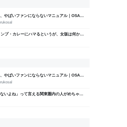
、やばいファンにならないマニュアル｜OSAKA
AMOTO
rukosal
ャンプ・カレーにハマるというが、女版は何か？
当てはまって笑った」
、やばいファンにならないマニュアル｜OSAKA
AMOTO
rukosal
ないよね」って言える関東圏内の人がめちゃく
ンセルできない飛行機代とホテル代』の怒りが