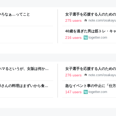
やろなぁ…ってこと
女子選手を応援する人のための
YURU KOSAL:TETSUYA KIT
275 users
note.com/osakayu
40歳を過ぎた男は筋トレ・キ
挙げられた例にドキッとする「
216 users
togetter.com
ハマるというが、女版は何か？
女子選手を応援する人のための
った」
YURU KOSAL:TETSUYA KIT
276 users
note.com/osakayu
母さんの料理はまずいから食べ
急なイベント事の中止に「仕方
今後は自分で食事を用意しなさ
ちゃ羨ましい…遠征だと『キャ
147 users
togetter.com
どうしても先に来る