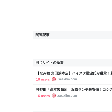
関連記事
同じサイトの新着
【なみ福 角田浜本店】ハイスタ難波氏が継承！
ャン｜ラーメンBlues 27 - Foodie Blues:減
18 users
useak8m.com
神谷町「高本製麺所」近隣ランチ最安値！コシ
んBlues 02 - Foodie Blues:減酒逃避行
16 users
useak8m.com