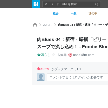
総合
一般
世の中
暮らし
肉Blues 04：新宿・曙橋「ビ
スープで流し込め！ - Foodie B
暮らし
useak8m.com
記事元:
4
users
1
がブックマーク
コメントするにはログインが必要です