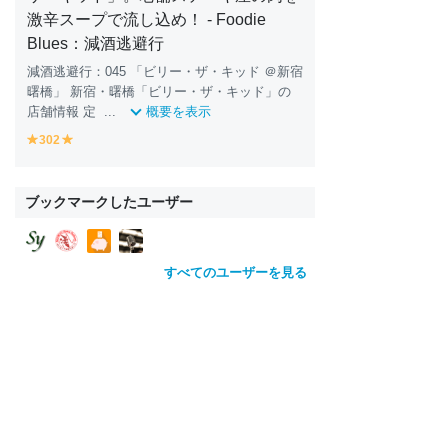
激辛スープで流し込め！ - Foodie
Blues：減酒逃避行
減酒逃避行：045 「ビリー・ザ・キッド ＠新宿
曙橋」 新宿・曙橋「ビリー・ザ・キッド」の
店舗情報 定 ...
概要を表示
302
y
y
e
e
ll
ll
o
o
ブックマークしたユーザー
w
w
すべてのユーザーを見る