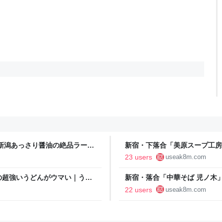
新潟あっさり醤油の絶品ラーチ
新宿・下落合「美原スープ工房
酒逃避行
定が超絶美味｜ラーメンBlues 26 
23 users
useak8m.com
の超強いうどんがウマい｜うど
新宿・落合「中華そば 児ノ木
の味｜ラーメンBlues 25 - Foo
22 users
useak8m.com