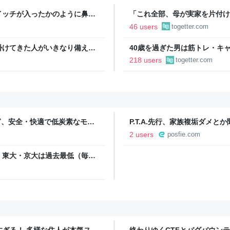
イッチが入ったかのように鼻水
「これ全部、母が実家を片付け
鼻腔炎の顔面痛が一気に解消し
屋はどこもタダでも引取りNG
46 users
togetter.com
りそう「ジモティーを利用して
掛けてきた人がいきなり備え付
40歳を過ぎた男は筋トレ・キ
後各方面に呪詛を吐かれまくっ
挙げられた例にドキッとする「
218 users
togetter.com
つなぎ、安全・快適で低炭素なモビ
P.T.A.先行、家族複垢ダメと
umiB1
2 users
posfie.com
 東大・京大は過去最低（毎日
ツすぎる！ 多様な住人が本気スキ
終わりゆくCTFとバグバウン