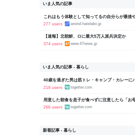
いま人気の記事
これはもう体験として知ってるの自分らが最後
277 users
anond.hatelabo.jp
【速報】北朝鮮、ロに最大5万人派兵決定か
374 users
www.47news.jp
いま人気の記事 - 暮らし
40歳を過ぎた男は筋トレ・キャンプ・カレーに
挙げられた例にドキッとする「当てはまって笑
218 users
togetter.com
用意した朝食を息子が食べずに注意したら「お
たくない」と…「まずいなら食べなくていい。
266 users
togetter.com
い。お金は渡す」と言った話が議論に
新着記事 - 暮らし