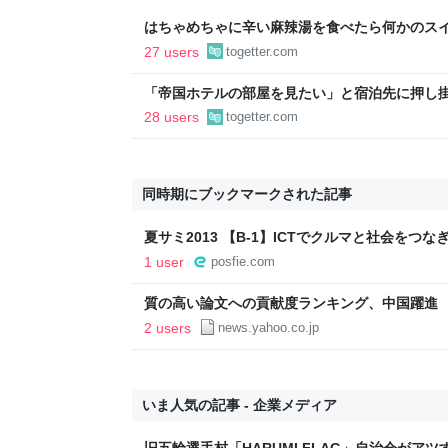
はちゃめちゃに辛い麻辣湯を食べたら何かのス
が止まらなくなり、さっきまで痛かった慢性副
27 users
togetter.com
た
「帝国ホテルの部屋を見たい」と宿泊先に押し
けのチョコを食べだしたのでとがめたら、その
28 users
togetter.com
た→残念な体験談に同情集まる
同時期にブックマークされた記事
夏サミ2013 【B-1】ICTでクルマと社会を
リティ社会の実現に向けたHondaの挑戦 #nats
1 user
posfie.com
質の高い論文への貢献度ランキング、中国躍進
新聞） - Yahoo!ニュース
2 users
news.yahoo.co.jp
いま人気の記事 - 企業メディア
旧五輪選手村「HARUMI FLAG」自治会がア