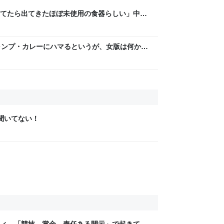
てたら出てきたほぼ未使用の食器らしい」中古
だった…どうすれば？→どうやら歴史的背景があ
は？」
ャンプ・カレーにハマるというが、女版は何か？
当てはまって笑った」
か聞いてない！
ティ 「競技、賞金、責任ある開示」で起きてい