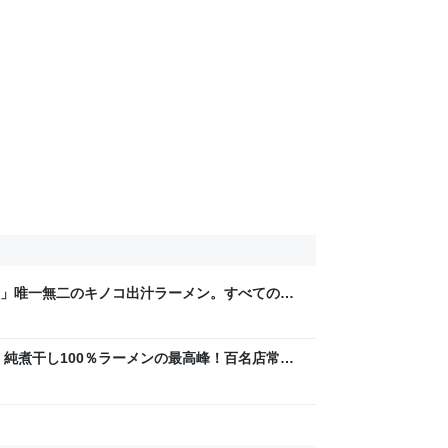
」唯一無二のキノコ出汁ラーメン。すべての限
- Foodie Blues:減酒逃避行
」純煮干し100％ラーメンの最高峰！百名店常連
die Blues:減酒逃避行