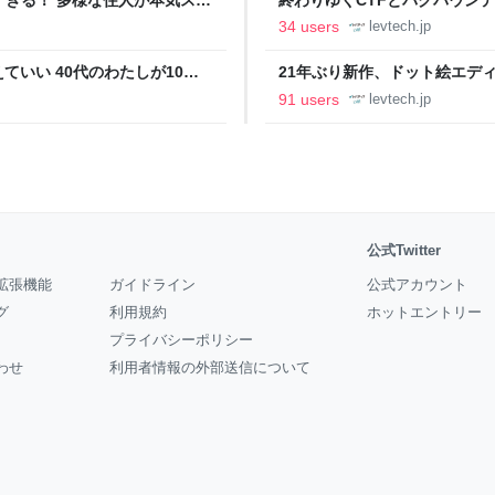
の価値向上”戦略 東京・中央
ること【フォーカス】 - レバテ
34 users
levtech.jp
いい 40代のわたしが10年
21年ぶり新作、ドット絵エディタ
イデム
ついて作者に聞く【フォーカス】
91 users
levtech.jp
公式Twitter
拡張機能
ガイドライン
公式アカウント
グ
利用規約
ホットエントリー
プライバシーポリシー
わせ
利用者情報の外部送信について