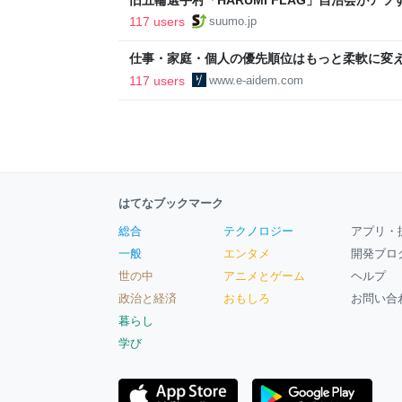
ルで挑む、盆踊り2万人集客や交通改善など“街
117 users
suumo.jp
区
仕事・家庭・個人の優先順位はもっと柔軟に変えて
後の自分に伝えたいこと - りっすん by イーア
117 users
www.e-aidem.com
はてなブックマーク
総合
テクノロジー
アプリ・
一般
エンタメ
開発ブロ
世の中
アニメとゲーム
ヘルプ
政治と経済
おもしろ
お問い合
暮らし
学び