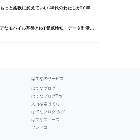
もっと柔軟に変えていい 40代のわたしが10年後
ん by イーアイデム
 〜 セキュアなモバイル基盤とIoT脅威検知・データ利活用
usiness Engineers' Blog
はてなのサービス
はてなブログ
はてなブログPro
人力検索はてな
はてなブログ タグ
はてなニュース
ソレドコ