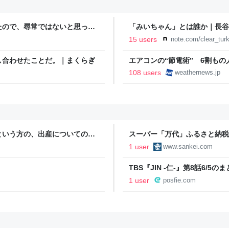
たので、尋常ではないと思って
「みいちゃん」とは誰か｜長谷
に現れた女性に「あなた何して
15 users
note.com/clear_tur
話
し合わせたことだ。｜まくらぎ
エアコンの“節電術” 6割も
- ウェザーニュース
108 users
weathernews.jp
という方の、出産についての意
スーパー「万代」ふるさと納税
ロア改修へ
1 user
www.sankei.com
TBS『JIN -仁-』第8話6/5の
1 user
posfie.com