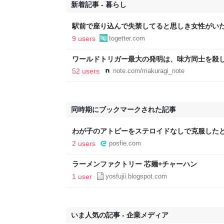
新着記事 - 暮らし
駅前で座り込んで失禁してると思しき女性がい
警察と救急を呼んでそばで見守っていたら、急
9 users
togetter.com
るんですか！？」とスマホをはたき落とされた
ワールドトリガー最大の発明は、味方同士を殺
52 users
note.com/makuragi_note
同時期にブックマークされた記事
わが子のアトピーをステロイドなしで克服した
見
2 users
posfie.com
ラーメンファクトリー 芯麺+チャーハン
1 user
yosfujii.blogspot.com
いま人気の記事 - 企業メディア