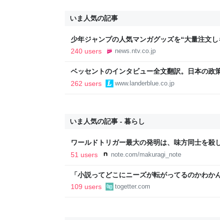
いま人気の記事
少年ジャンプの人気マンガグッズを“大量注文し
逮捕 総額43億円以上（2026年8月6日掲載）｜日
240 users
news.ntv.co.jp
ベッセントのインタビュー全文翻訳。日本の政
いる
262 users
www.landerblue.co.jp
いま人気の記事 - 暮らし
ワールドトリガー最大の発明は、味方同士を殺
51 users
note.com/makuragi_note
「小説ってどこにニーズが転がってるのかわか
結婚』のド直球ざまあ系シンデレラストーリー
109 users
togetter.com
事実に考え込む