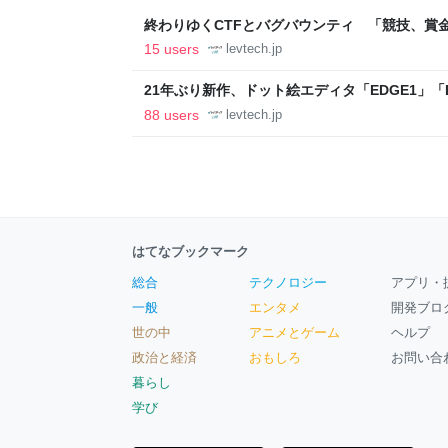
終わりゆくCTFとバグバウンティ 「競技、賞
ること【フォーカス】 - レバテックLAB
15 users
levtech.jp
21年ぶり新作、ドット絵エディタ「EDGE1」「E
ついて作者に聞く【フォーカス】 - レバテックL
88 users
levtech.jp
はてなブックマーク
総合
テクノロジー
アプリ・
一般
エンタメ
開発ブロ
世の中
アニメとゲーム
ヘルプ
政治と経済
おもしろ
お問い合
暮らし
学び