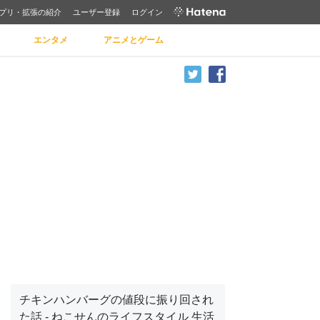
プリ・拡張の紹介
ユーザー登録
ログイン
エンタメ
アニメとゲーム
チキンハンバーグの値段に振り回され
た話 - ねこせんのライフスタイル 生活