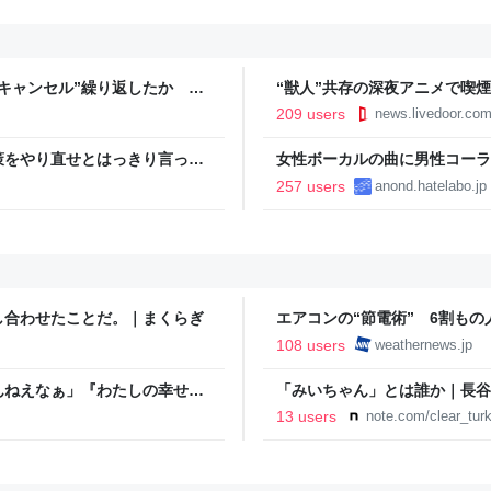
キャンセル”繰り返したか 女
“獣人”共存の深夜アニメで喫
テレNEWS NNN
議論「紛らわしいことは放送し
209 users
news.livedoor.co
策をやり直せとはっきり言って
女性ボーカルの曲に男性コーラ
257 users
anond.hatelabo.jp
し合わせたことだ。｜まくらぎ
エアコンの“節電術” 6割も
- ウェザーニュース
108 users
weathernews.jp
んねえなぁ」『わたしの幸せな
「みいちゃん」とは誰か｜長谷
が若者にヒットしているという
13 users
note.com/clear_tur