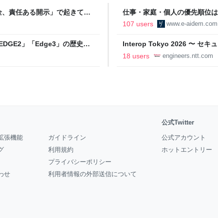
金、責任ある開示」で起きてい
仕事・家庭・個人の優先順位は
の自分に伝えたいこと - りっす
107 users
www.e-aidem.com
DGE2」「Edge3」の歴史に
Interop Tokyo 2026
AB
への取り組み 〜 - NTT docomo B
18 users
engineers.ntt.com
公式Twitter
拡張機能
ガイドライン
公式アカウント
グ
利用規約
ホットエントリー
プライバシーポリシー
わせ
利用者情報の外部送信について