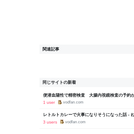
関連記事
同じサイトの新着
便潜血陽性で精密検査 大腸内視鏡検査の予約から
ライフスタイル 生活はつづく
1 user
vodfan.com
レトルトカレーで火事になりそうになった話 - 
はつづく
3 users
vodfan.com