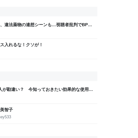
煙、違法薬物の連想シーンも…視聴者批判でBPO
ないほうが」 - ライブドアニュース
m
ス入れるな！クソが！
の人が勘違い？ 今知っておきたい効果的な使用法
美智子
key533