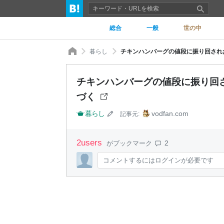
総合
一般
世の中
暮らし
チキンハンバーグの値段に振り回された
チキンハンバーグの値段に振り回さ
づく
暮らし
vodfan.com
記事元:
2
users
2
がブックマーク
コメントするにはログインが必要です