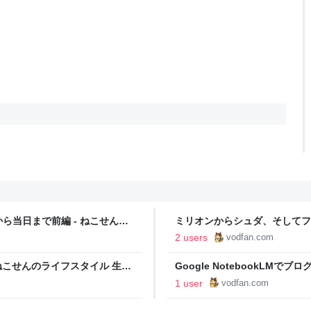
当日まで前編 - ねこせんの
ミリオンからシュダ、そしてファ
つづく
2 users
vodfan.com
ねこせんのライフスタイル 生活
Google NotebookLMで
せんのライフスタイル 生活は
1 user
vodfan.com