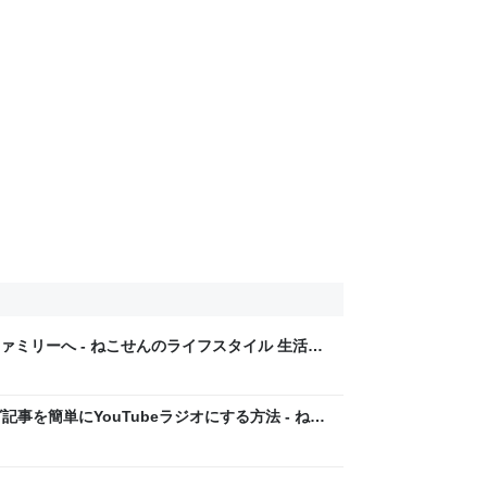
ミリーへ - ねこせんのライフスタイル 生活は
ブログ記事を簡単にYouTubeラジオにする方法 - ねこ
つづく