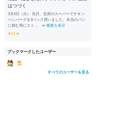
はつづく
3月4日（火） 先日、近所のスーパーでチキン
ハンバーグを3パック買いました。弁当のパン
に挟む用にスト...
概要を表示
32
y
y
e
e
ll
ll
o
o
ブックマークしたユーザー
w
w
すべてのユーザーを見る