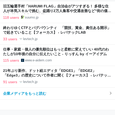
旧五輪選手村「HARUMI FLAG」自治会がアツすぎる！ 多様な住
人が本気スキルで挑む、盆踊り2万人集客や交通改善など“街の価値
向上”戦略 東京・中央区
118 users
suumo.jp
終わりゆくCTFとバグバウンティ 「競技、賞金、責任ある開示」
で起きていること【フォーカス】 - レバテックLAB
33 users
levtech.jp
仕事・家庭・個人の優先順位はもっと柔軟に変えていい 40代のわ
たしが10年後の自分に伝えたいこと - りっすん by イーアイデム
115 users
www.e-aidem.com
21年ぶり新作、ドット絵エディタ「EDGE1」「EDGE2」
「Edge3」の歴史について作者に聞く【フォーカス】 - レバテック
LAB
91 users
levtech.jp
企業メディアをもっと読む