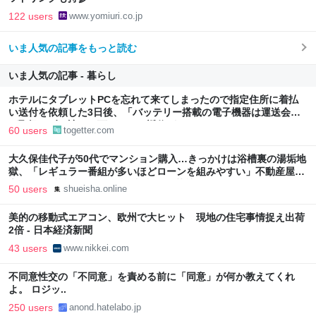
122 users
www.yomiuri.co.jp
いま人気の記事をもっと読む
いま人気の記事 - 暮らし
ホテルにタブレットPCを忘れて来てしまったので指定住所に着払
い送付を依頼した3日後、「バッテリー搭載の電子機器は運送会社
が取扱わず、諦めて下さい」と返信がきた
60 users
togetter.com
大久保佳代子が50代でマンション購入…きっかけは浴槽裏の湯垢地
獄、「レギュラー番組が多いほどローンを組みやすい」不動産屋に
言われた“芸能人ならではの事情” | 集英社オンライン
50 users
shueisha.online
美的の移動式エアコン、欧州で大ヒット 現地の住宅事情捉え出荷
2倍 - 日本経済新聞
43 users
www.nikkei.com
不同意性交の「不同意」を責める前に「同意」が何か教えてくれ
よ。 ロジッ..
250 users
anond.hatelabo.jp