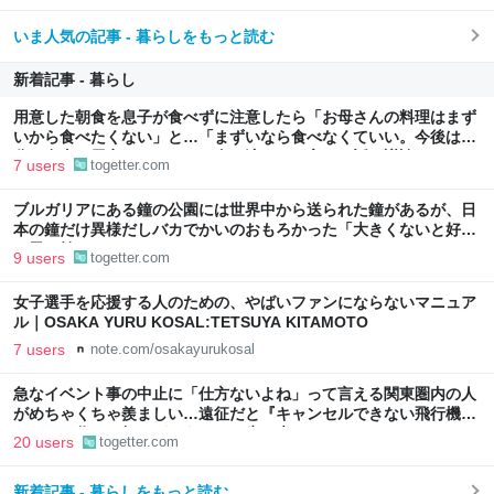
いま人気の記事 - 暮らしをもっと読む
新着記事 - 暮らし
用意した朝食を息子が食べずに注意したら「お母さんの料理はまず
いから食べたくない」と…「まずいなら食べなくていい。今後は自
分で食事を用意しなさい。お金は渡す」と言った話が議論に
7 users
togetter.com
ブルガリアにある鐘の公園には世界中から送られた鐘があるが、日
本の鐘だけ異様だしバカでかいのおもろかった「大きくないと好き
な男を焼けないから、ね」
9 users
togetter.com
女子選手を応援する人のための、やばいファンにならないマニュア
ル｜OSAKA YURU KOSAL:TETSUYA KITAMOTO
7 users
note.com/osakayurukosal
急なイベント事の中止に「仕方ないよね」って言える関東圏内の人
がめちゃくちゃ羨ましい…遠征だと『キャンセルできない飛行機代
とホテル代』の怒りがどうしても先に来る
20 users
togetter.com
新着記事 - 暮らしをもっと読む