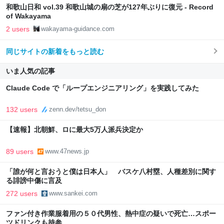
和歌山日和 vol.39 和歌山城の扇の芝が127年ぶりに復元 - Record
of Wakayama
2 users
wakayama-guidance.com
同じサイトの新着をもっと読む
いま人気の記事
Claude Code で「ループエンジニアリング」を実践してみた
132 users
zenn.dev/tetsu_don
【速報】北朝鮮、ロに最大5万人派兵決定か
89 users
www.47news.jp
「誰が何と言おうと僕は日本人」 バスケ八村塁、人種差別に関す
る誹謗中傷に言及
272 users
www.sankei.com
ファン付き作業服着用の５０代男性、熱中症の疑いで死亡…スポー
ツドリンクも持参