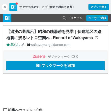
サクサク読めて、
アプリ限定の機能も多数！
アプリで開く
c
l
o
ログイン
ユーザー登録
s
e
【湯浅の甚風呂】昭和の銭湯跡を見学｜伝建地区の路
地裏に残るレトロ空間れ - Record of Wakayama
暮らし
wakayama-guidance.com
2
users
0
がブックマーク
ブックマークを追加
0
記事へのコメント
件