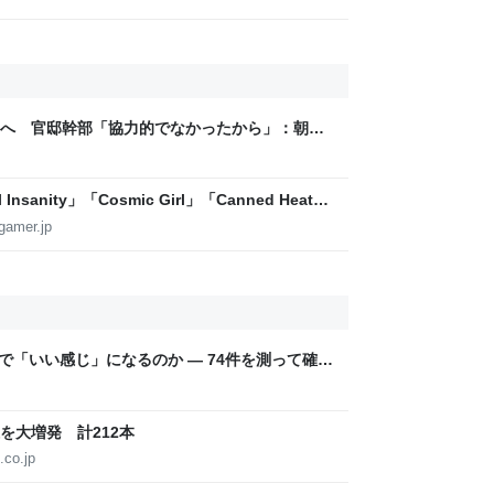
へ 官邸幹部「協力的でなかったから」：朝日
sanity」「Cosmic Girl」「Canned Heat」
公開！「SUMMER SONIC 2026」での9年ぶ
gamer.jp
こまで「いい感じ」になるのか — 74件を測って確か
を大増発 計212本
.co.jp