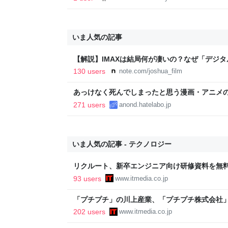
いま人気の記事
【解説】IMAXは結局何が凄いの？なぜ「デジ
か？｜Joshua Connolly
130 users
note.com/joshua_film
あっけなく死んでしまったと思う漫画・アニメ
271 users
anond.hatelabo.jp
いま人気の記事 - テクノロジー
リクルート、新卒エンジニア向け研修資料を無料
方”など紹介する13本
93 users
www.itmedia.co.jp
「プチプチ」の川上産業、「プチプチ株式会社」
202 users
www.itmedia.co.jp