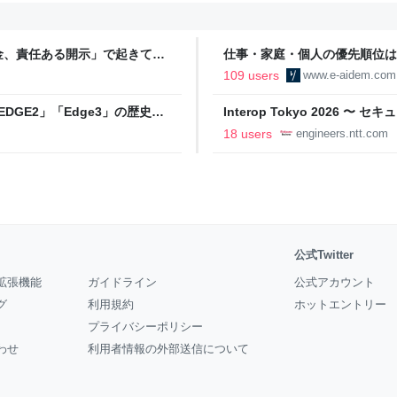
金、責任ある開示」で起きてい
仕事・家庭・個人の優先順位は
の自分に伝えたいこと - りっす
109 users
www.e-aidem.com
DGE2」「Edge3」の歴史に
Interop Tokyo 2026
AB
への取り組み 〜 - NTT docomo B
18 users
engineers.ntt.com
公式Twitter
拡張機能
ガイドライン
公式アカウント
グ
利用規約
ホットエントリー
プライバシーポリシー
わせ
利用者情報の外部送信について