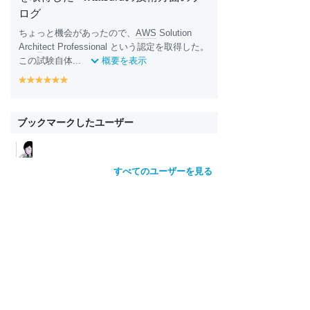
ログ
ちょっと機会があったので、
AWS
Solution
Arch
it
ect Professional という認定を取得した。
この試験自体...
概要を表示
y
y
y
y
y
y
e
e
e
e
e
e
ll
ll
ll
ll
ll
ll
o
o
o
o
o
o
ブックマークしたユーザー
w
w
w
w
w
w
すべてのユーザーを見る