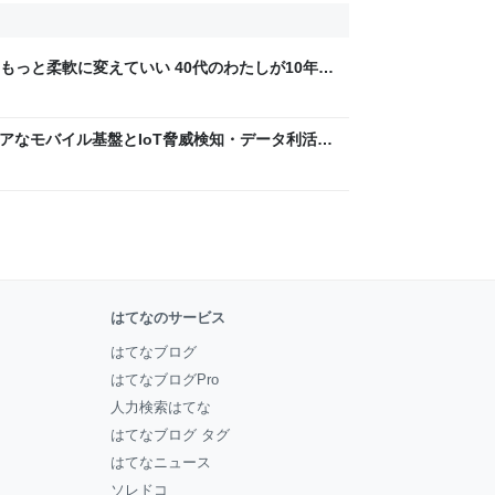
もっと柔軟に変えていい 40代のわたしが10年後
ん by イーアイデム
 〜 セキュアなモバイル基盤とIoT脅威検知・データ利活用
usiness Engineers' Blog
はてなのサービス
はてなブログ
はてなブログPro
人力検索はてな
はてなブログ タグ
はてなニュース
ソレドコ