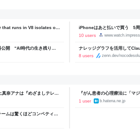
 that runs in V8 isolates on
iPhoneはあと払いで買う 5
代
10 users
www.watch.impress
公開 “AI時代の生き残り
ナレッジグラフを活用してClau
8 users
zenn.dev/nocodesolu
と三上真奈アナは『めざましテレ
『がん患者の心理療法に「マジ
1 user
b.hatena.ne.jp
チームは驚くほどコンペティテ