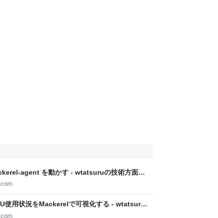
el-agent を動かす - wtatsuruの技術方面の
y.com
のCPU使用状況をMackerelで可視化する - wtatsuru
y.com