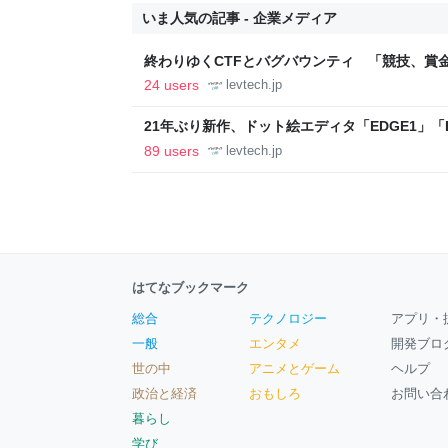
いま人気の記事 - 企業メディア
終わりゆくCTFとバグバウンティ 「競技、賞
ること【フォーカス】 - レバテックLAB
24 users
levtech.jp
21年ぶり新作、ドット絵エディタ「EDGE1」「E
ついて作者に聞く【フォーカス】 - レバテックL
89 users
levtech.jp
はてなブックマーク
総合
テクノロジー
アプリ・
一般
エンタメ
開発ブロ
世の中
アニメとゲーム
ヘルプ
政治と経済
おもしろ
お問い合
暮らし
学び