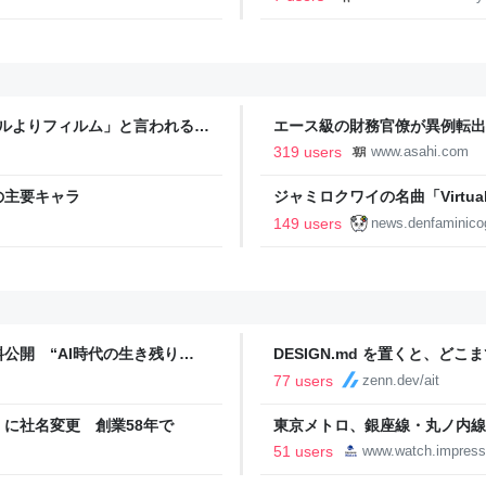
タルよりフィルム」と言われるの
エース級の財務官僚が異例転出
新聞
319 users
www.asahi.com
の主要キャラ
ジャミロクワイの名曲「Virtual In
公式日本語字幕付きMVがいきなり
149 users
news.denfaminico
りとなる日本公演を記念して
公開 “AI時代の生き残り
DESIGN.md を置くと、ど
めた
77 users
zenn.dev/ait
に社名変更 創業58年で
東京メトロ、銀座線・丸ノ内線
51 users
www.watch.impress