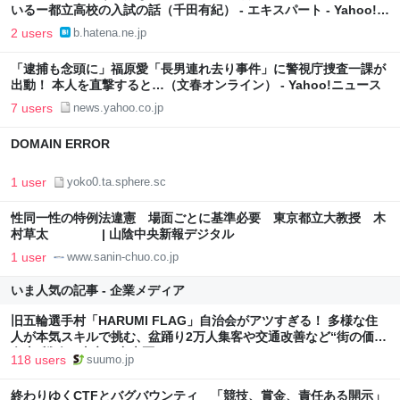
いるー都立高校の入試の話（千田有紀） - エキスパート - Yahoo!ニ
ュース』へのコメント』へのコメント
2 users
b.hatena.ne.jp
「逮捕も念頭に」福原愛「長男連れ去り事件」に警視庁捜査一課が
出動！ 本人を直撃すると…（文春オンライン） - Yahoo!ニュース
7 users
news.yahoo.co.jp
DOMAIN ERROR
1 user
yoko0.ta.sphere.sc
性同一性の特例法違憲 場面ごとに基準必要 東京都立大教授 木
村草太 | 山陰中央新報デジタル
1 user
www.sanin-chuo.co.jp
いま人気の記事 - 企業メディア
旧五輪選手村「HARUMI FLAG」自治会がアツすぎる！ 多様な住
人が本気スキルで挑む、盆踊り2万人集客や交通改善など“街の価値
向上”戦略 東京・中央区
118 users
suumo.jp
終わりゆくCTFとバグバウンティ 「競技、賞金、責任ある開示」