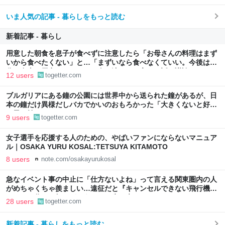
いま人気の記事 - 暮らしをもっと読む
新着記事 - 暮らし
用意した朝食を息子が食べずに注意したら「お母さんの料理はまず
いから食べたくない」と…「まずいなら食べなくていい。今後は自
分で食事を用意しなさい。お金は渡す」と言った話が議論に
12 users
togetter.com
ブルガリアにある鐘の公園には世界中から送られた鐘があるが、日
本の鐘だけ異様だしバカでかいのおもろかった「大きくないと好き
な男を焼けないから、ね」
9 users
togetter.com
女子選手を応援する人のための、やばいファンにならないマニュア
ル｜OSAKA YURU KOSAL:TETSUYA KITAMOTO
8 users
note.com/osakayurukosal
急なイベント事の中止に「仕方ないよね」って言える関東圏内の人
がめちゃくちゃ羨ましい…遠征だと『キャンセルできない飛行機代
とホテル代』の怒りがどうしても先に来る
28 users
togetter.com
新着記事 - 暮らしをもっと読む