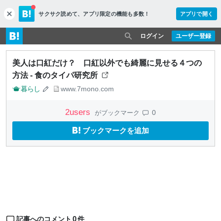
サクサク読めて、
アプリ限定の機能も多数！
アプリで開く
c
l
o
ログイン
ユーザー登録
s
e
美人は口紅だけ？ 口紅以外でも綺麗に見せる４つの
方法 - 食のタイパ研究所
暮らし
www.7mono.com
2
users
0
がブックマーク
ブックマークを追加
0
記事へのコメント
件