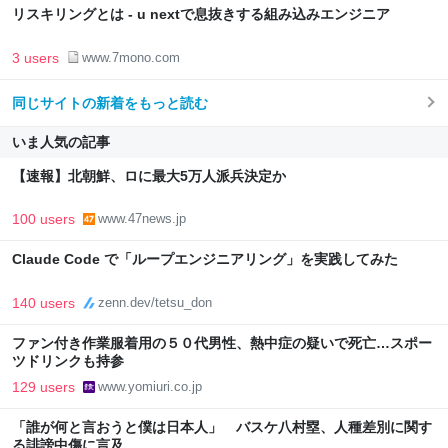
リスキリングとは - u nextで息抜きする組み込みエンジニア
3 users
www.7mono.com
同じサイトの新着をもっと読む
いま人気の記事
【速報】北朝鮮、ロに最大5万人派兵決定か
100 users
www.47news.jp
Claude Code で「ループエンジニアリング」を実践してみた
140 users
zenn.dev/tetsu_don
ファン付き作業服着用の５０代男性、熱中症の疑いで死亡…スポー
ツドリンクも持参
129 users
www.yomiuri.co.jp
「誰が何と言おうと僕は日本人」 バスケ八村塁、人種差別に関す
る誹謗中傷に言及