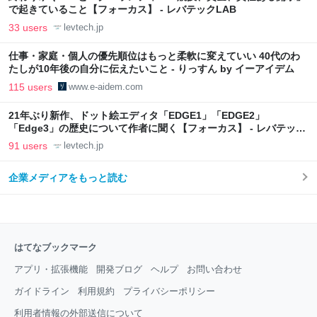
で起きていること【フォーカス】 - レバテックLAB
33 users
levtech.jp
仕事・家庭・個人の優先順位はもっと柔軟に変えていい 40代のわ
たしが10年後の自分に伝えたいこと - りっすん by イーアイデム
115 users
www.e-aidem.com
21年ぶり新作、ドット絵エディタ「EDGE1」「EDGE2」
「Edge3」の歴史について作者に聞く【フォーカス】 - レバテック
LAB
91 users
levtech.jp
企業メディアをもっと読む
はてなブックマーク
アプリ・拡張機能
開発ブログ
ヘルプ
お問い合わせ
ガイドライン
利用規約
プライバシーポリシー
利用者情報の外部送信について