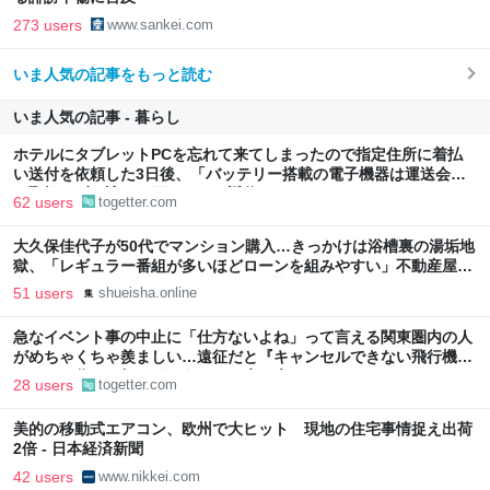
273 users
www.sankei.com
いま人気の記事をもっと読む
いま人気の記事 - 暮らし
ホテルにタブレットPCを忘れて来てしまったので指定住所に着払
い送付を依頼した3日後、「バッテリー搭載の電子機器は運送会社
が取扱わず、諦めて下さい」と返信がきた
62 users
togetter.com
大久保佳代子が50代でマンション購入…きっかけは浴槽裏の湯垢地
獄、「レギュラー番組が多いほどローンを組みやすい」不動産屋に
言われた“芸能人ならではの事情” | 集英社オンライン
51 users
shueisha.online
急なイベント事の中止に「仕方ないよね」って言える関東圏内の人
がめちゃくちゃ羨ましい…遠征だと『キャンセルできない飛行機代
とホテル代』の怒りがどうしても先に来る
28 users
togetter.com
美的の移動式エアコン、欧州で大ヒット 現地の住宅事情捉え出荷
2倍 - 日本経済新聞
42 users
www.nikkei.com