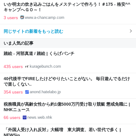
いか明太の炊き込みごはんをメスティンで作ろう！＃175 - 格安^^
キャンプへＧＯ～！
3 users
www.a-chancamp.com
同じサイトの新着をもっと読む
いま人気の記事
踏絵 - 河部真道 / 踏絵 | くらげバンチ
435 users
kuragebunch.com
40代後半でFIREしたけどやりたいことがない。 毎日遊んでるだけ
で楽しくない..
354 users
anond.hatelabo.jp
税務職員が高齢女性から約1億5000万円受け取り競艇 懲戒免職に |
NHKニュース
66 users
news.web.nhk
「外国人受け入れ反対」大幅増 東大調査、若い世代で多く |
NEWSjp