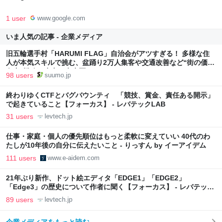
1 user
www.google.com
いま人気の記事 - 企業メディア
旧五輪選手村「HARUMI FLAG」自治会がアツすぎる！ 多様な住
人が本気スキルで挑む、盆踊り2万人集客や交通改善など“街の価値
向上”戦略 東京・中央区
98 users
suumo.jp
終わりゆくCTFとバグバウンティ 「競技、賞金、責任ある開示」
で起きていること【フォーカス】 - レバテックLAB
31 users
levtech.jp
仕事・家庭・個人の優先順位はもっと柔軟に変えていい 40代のわ
たしが10年後の自分に伝えたいこと - りっすん by イーアイデム
111 users
www.e-aidem.com
21年ぶり新作、ドット絵エディタ「EDGE1」「EDGE2」
「Edge3」の歴史について作者に聞く【フォーカス】 - レバテック
LAB
89 users
levtech.jp
企業メディアをもっと読む