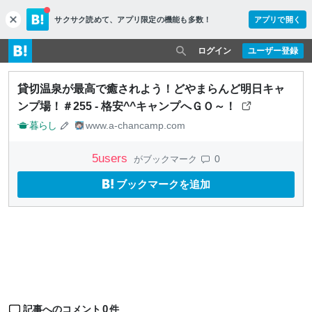
サクサク読めて、
アプリ限定の機能も多数！
アプリで開く
c
l
o
ログイン
ユーザー登録
s
e
貸切温泉が最高で癒されよう！どやまらんど明日キャ
ンプ場！＃255 - 格安^^キャンプへＧＯ～！
暮らし
www.a-chancamp.com
5
users
0
がブックマーク
ブックマークを追加
0
記事へのコメント
件