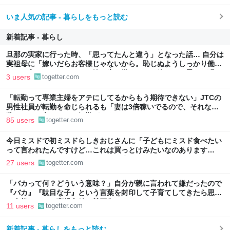
いま人気の記事 - 暮らしをもっと読む
新着記事 - 暮らし
旦那の実家に行った時、「思ってたんと違う」となった話… 自分は
実祖母に「嫁いだらお客様じゃないから。恥じぬようしっかり働
け」と言われていたので、嫁ぎ先で嫌われたら終わりと思い、張り
3 users
togetter.com
切っていた
「転勤って専業主婦をアテにしてるからもう期待できない」JTCの
男性社員が転勤を命じられるも「妻は3倍稼いでるので、それなら
辞める」と言ったら、転勤がなくなった
85 users
togetter.com
今日ミスドで初ミスドらしきおじさんに「子どもにミスド食べたい
って言われたんですけど…これは買っとけみたいなのあります
か…？」と尋ねられるイベントが発生して、興奮した
27 users
togetter.com
「バカって何？どういう意味？」自分が親に言われて嫌だったので
『バカ』『駄目な子』という言葉を封印して子育てしてきたら思わ
ぬ事態に←この育児方針に賛否集まる
11 users
togetter.com
新着記事 - 暮らしをもっと読む