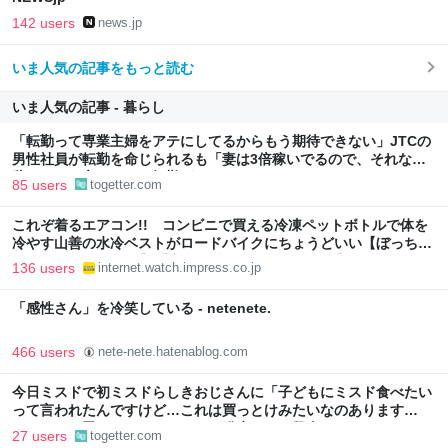
142 users
news.jp
いま人気の記事をもっと読む
いま人気の記事 - 暮らし
「転勤って専業主婦をアテにしてるからもう期待できない」JTCの
男性社員が転勤を命じられるも「妻は3倍稼いでるので、それなら
辞める」と言ったら、転勤がなくなった
85 users
togetter.com
これぞ着るエアコン!! コンビニで買える冷凍ペットボトルで体を
冷やす山善の水冷ベストがロードバイクにちょうどいい【ぼっち・
ざ・ろーど！その14】【空いた時間でなにしてる？】
136 users
internet.watch.impress.co.jp
「感性さん」を冷笑している - netenete.
466 users
nete-nete.hatenablog.com
今日ミスドで初ミスドらしきおじさんに「子どもにミスド食べたい
って言われたんですけど…これは買っとけみたいなのあります
か…？」と尋ねられるイベントが発生して、興奮した
27 users
togetter.com