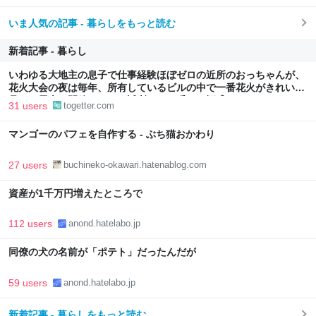
いま人気の記事 - 暮らしをもっと読む
新着記事 - 暮らし
いわゆる大地主の息子で仕事経験ほぼゼロの近所のおっちゃんが、
花火大会の夜は毎年、所有しているビルの中で一番花火がきれいに
見える屋上を開放して、ご近所さんを呼んで酒盛りする
31 users
togetter.com
マンゴーのパフェを自作する - ぶち猫おかわり
27 users
buchineko-okawari.hatenablog.com
資産が1千万円増えたところで
112 users
anond.hatelabo.jp
同僚の犬の名前が「ポテト」だったんだが
59 users
anond.hatelabo.jp
新着記事 - 暮らしをもっと読む