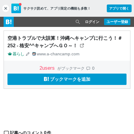
サクサク読めて、
アプリ限定の機能も多数！
アプリで開く
c
l
o
ログイン
ユーザー登録
s
e
空港トラブルで大誤算！沖縄へキャンプに行こう！＃
252 - 格安^^キャンプへＧＯ～！
暮らし
www.a-chancamp.com
2
users
0
がブックマーク
ブックマークを追加
0
記事へのコメント
件