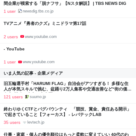
間企業が模索する「脱ナフサ」【Nスタ解説】 | TBS NEWS DIG
1 user
newsdig.tbs.co.jp
TVアニメ『勇者のクズ』ミニドラマ第17話
2 users
www.youtube.com
- YouTube
1 user
www.youtube.com
いま人気の記事 - 企業メディア
旧五輪選手村「HARUMI FLAG」自治会がアツすぎる！ 多様な住
人が本気スキルで挑む、盆踊り2万人集客や交通改善など“街の価値
向上”戦略 東京・中央区
121 users
suumo.jp
終わりゆくCTFとバグバウンティ 「競技、賞金、責任ある開示」
で起きていること【フォーカス】 - レバテックLAB
35 users
levtech.jp
仕事・家庭・個人の優先順位はもっと柔軟に変えていい 40代のわ