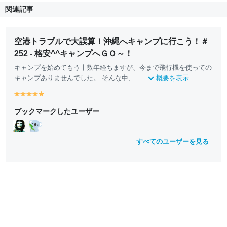
関連記事
空港トラブルで大誤算！沖縄へキャンプに行こう！＃
252 - 格安^^キャンプへＧＯ～！
キャンプを始めてもう十数年経ちますが、今まで飛行機を使っての
キャンプありませんでした。 そんな中、...
概要を表示
y
y
y
y
y
e
e
e
e
e
ブックマークしたユーザー
ll
ll
ll
ll
ll
o
o
o
o
o
w
w
w
w
w
すべてのユーザーを見る