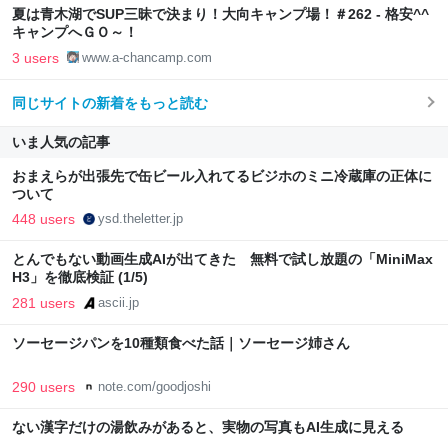
夏は青木湖でSUP三昧で決まり！大向キャンプ場！＃262 - 格安^^
キャンプへＧＯ～！
3 users
www.a-chancamp.com
同じサイトの新着をもっと読む
いま人気の記事
おまえらが出張先で缶ビール入れてるビジホのミニ冷蔵庫の正体に
ついて
448 users
ysd.theletter.jp
とんでもない動画生成AIが出てきた 無料で試し放題の「MiniMax
H3」を徹底検証 (1/5)
281 users
ascii.jp
ソーセージパンを10種類食べた話｜ソーセージ姉さん
290 users
note.com/goodjoshi
ない漢字だけの湯飲みがあると、実物の写真もAI生成に見える