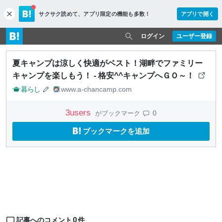
サクサク読めて、
アプリ限定の機能も多数！
アプリで開く
c
l
o
ログイン
ユーザー登録
s
e
夏キャンプは涼しく快適がベスト！湖畔でファミリー
キャンプを楽しもう！ - 格安^^キャンプへＧＯ～！
暮らし
www.a-chancamp.com
3
users
0
がブックマーク
ブックマークを追加
0
記事へのコメント
件