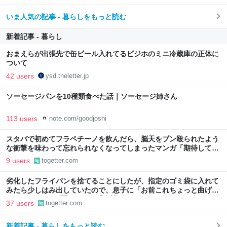
いま人気の記事 - 暮らしをもっと読む
新着記事 - 暮らし
おまえらが出張先で缶ビール入れてるビジホのミニ冷蔵庫の正体に
ついて
42 users
ysd.theletter.jp
ソーセージパンを10種類食べた話｜ソーセージ姉さん
113 users
note.com/goodjoshi
スタバで初めてフラペチーノを飲んだら、脳天をブン殴られたよう
な衝撃を味わって忘れられなくなってしまったマンガ「期待してま
た行ったけど…」
9 users
togetter.com
劣化したフライパンを捨てることにしたが、指定のゴミ袋に入れて
みたら少しはみ出していたので、息子に「お前これちょっと曲げら
れたりする?」と聞いたら、「余裕っしょ」
37 users
togetter.com
新着記事 - 暮らしをもっと読む