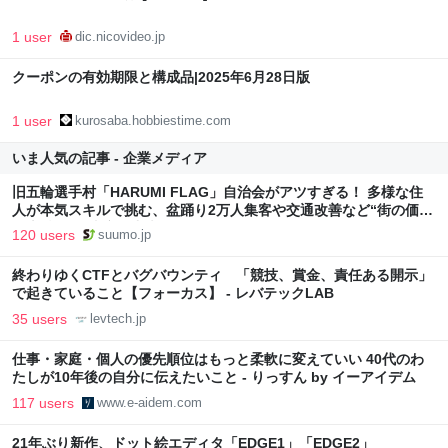
1 user
dic.nicovideo.jp
クーポンの有効期限と構成品|2025年6月28日版
1 user
kurosaba.hobbiestime.com
いま人気の記事 - 企業メディア
旧五輪選手村「HARUMI FLAG」自治会がアツすぎる！ 多様な住
人が本気スキルで挑む、盆踊り2万人集客や交通改善など“街の価値
向上”戦略 東京・中央区
120 users
suumo.jp
終わりゆくCTFとバグバウンティ 「競技、賞金、責任ある開示」
で起きていること【フォーカス】 - レバテックLAB
35 users
levtech.jp
仕事・家庭・個人の優先順位はもっと柔軟に変えていい 40代のわ
たしが10年後の自分に伝えたいこと - りっすん by イーアイデム
117 users
www.e-aidem.com
21年ぶり新作、ドット絵エディタ「EDGE1」「EDGE2」