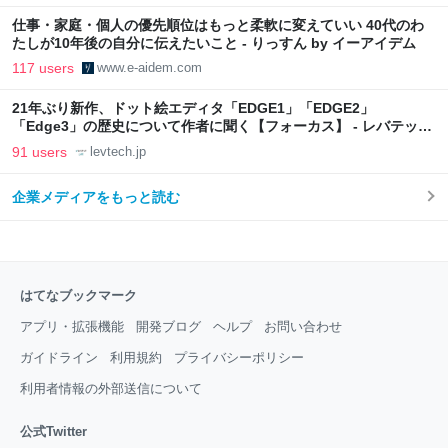
仕事・家庭・個人の優先順位はもっと柔軟に変えていい 40代のわ
たしが10年後の自分に伝えたいこと - りっすん by イーアイデム
117 users
www.e-aidem.com
21年ぶり新作、ドット絵エディタ「EDGE1」「EDGE2」
「Edge3」の歴史について作者に聞く【フォーカス】 - レバテック
LAB
91 users
levtech.jp
企業メディアをもっと読む
はてなブックマーク
アプリ・拡張機能
開発ブログ
ヘルプ
お問い合わせ
ガイドライン
利用規約
プライバシーポリシー
利用者情報の外部送信について
公式Twitter