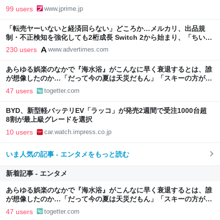
99 users
www.jprime.jp
「転売ヤーいないと経済回らない」どころか…メルカリ、出品規
制・不正検知を強化しても2桁成長 Switch 2から始まり、「ちいか
わ」で極まった“転売対策の本気”
230 users
www.advertimes.com
あらゆる娯楽のなかで『海水浴』がこんなに早く衰退するとは、誰
が想像したのか…「だって今の夏は天災だもん」「スキーの方がヤ
バい」
47 users
togetter.com
BYD、新型軽バッテリEV「ラッコ」が発売2週間で受注1000台超
8割が最上級グレードを選択
10 users
car.watch.impress.co.jp
いま人気の記事 - エンタメをもっと読む
新着記事 - エンタメ
あらゆる娯楽のなかで『海水浴』がこんなに早く衰退するとは、誰
が想像したのか…「だって今の夏は天災だもん」「スキーの方がヤ
バい」
47 users
togetter.com