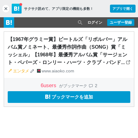
サクサク読めて、
アプリ限定の機能も多数！
アプリで開く
c
l
o
ログイン
ユーザー登録
s
e
【1967年グラミー賞】ビートルズ「リボルバー」アル
バム賞ノミネート、最優秀作詞作曲（SONG）賞「ミ
ッシェル」【1968年】最優秀アルバム賞「サージェン
ト・ペパーズ・ロンリー・ハーツ・クラブ・バンド...
エンタメ
www.aiaoko.com
6
users
2
がブックマーク
ブックマークを追加