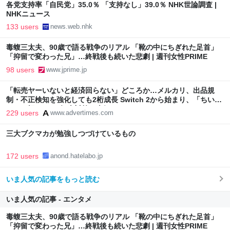
各党支持率「自民党」35.0％ 「支持なし」39.0％ NHK世論調査 |
NHKニュース
133 users
news.web.nhk
毒蝮三太夫、90歳で語る戦争のリアル 「靴の中にちぎれた足首」
「抑留で変わった兄」…終戦後も続いた悲劇 | 週刊女性PRIME
98 users
www.jprime.jp
「転売ヤーいないと経済回らない」どころか…メルカリ、出品規
制・不正検知を強化しても2桁成長 Switch 2から始まり、「ちいか
わ」で極まった“転売対策の本気”
229 users
www.advertimes.com
三大ブクマカが勉強しつづけているもの
172 users
anond.hatelabo.jp
いま人気の記事をもっと読む
いま人気の記事 - エンタメ
毒蝮三太夫、90歳で語る戦争のリアル 「靴の中にちぎれた足首」
「抑留で変わった兄」…終戦後も続いた悲劇 | 週刊女性PRIME