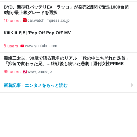
BYD、新型軽バッテリEV「ラッコ」が発売2週間で受注1000台超
8割が最上級グレードを選択
10 users
car.watch.impress.co.jp
KiiiKiii 키키 'Pop Off Pop Off' MV
8 users
www.youtube.com
毒蝮三太夫、90歳で語る戦争のリアル 「靴の中にちぎれた足首」
「抑留で変わった兄」…終戦後も続いた悲劇 | 週刊女性PRIME
99 users
www.jprime.jp
新着記事 - エンタメをもっと読む