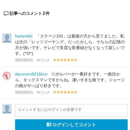
2
記事へのコメント
件
harienikki
「ステージ101」は最後の方から見てました。私
は次の「レッツゴーヤング」だったかしら。そちらの記憶の
方が強いです。テレビで良質な歌番組がなくなって寂しいで
す。(^O^)
2022/01/11
リンク
y
y
y
y
y
y
y
el
el
el
el
el
el
el
lo
lo
lo
lo
lo
lo
lo
darucoro9216kun
リボルバーが一番好きです。一曲目か
w
w
w
w
w
w
w
ら、タックスマンですからね。凄いすきな曲です。ジョージ
の曲がやっぱり好きです。
2022/01/11
リンク
y
y
y
y
y
y
y
el
el
el
el
el
el
el
lo
lo
lo
lo
lo
lo
lo
コメントするにはログインが必要です
w
w
w
w
w
w
w
ログインしてコメント