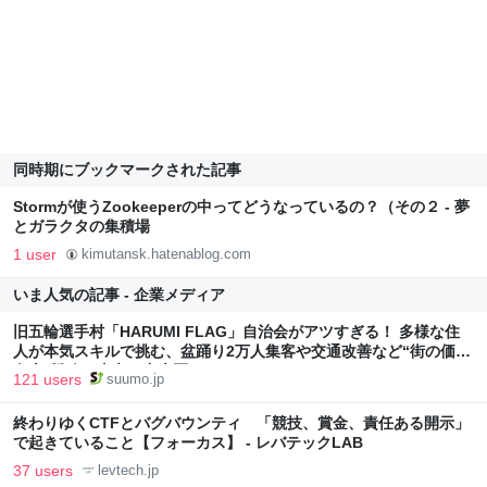
同時期にブックマークされた記事
Stormが使うZookeeperの中ってどうなっているの？（その２ - 夢
とガラクタの集積場
1 user
kimutansk.hatenablog.com
いま人気の記事 - 企業メディア
旧五輪選手村「HARUMI FLAG」自治会がアツすぎる！ 多様な住
人が本気スキルで挑む、盆踊り2万人集客や交通改善など“街の価値
向上”戦略 東京・中央区
121 users
suumo.jp
終わりゆくCTFとバグバウンティ 「競技、賞金、責任ある開示」
で起きていること【フォーカス】 - レバテックLAB
37 users
levtech.jp