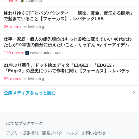
7 users
suumo.jp
終わりゆくCTFとバグバウンティ 「競技、賞金、責任ある開示」
で起きていること【フォーカス】 - レバテックLAB
26 users
levtech.jp
仕事・家庭・個人の優先順位はもっと柔軟に変えていい 40代のわ
たしが10年後の自分に伝えたいこと - りっすん by イーアイデム
110 users
www.e-aidem.com
21年ぶり新作、ドット絵エディタ「EDGE1」「EDGE2」
「Edge3」の歴史について作者に聞く【フォーカス】 - レバテック
LAB
89 users
levtech.jp
企業メディアをもっと読む
はてなブックマーク
アプリ・拡張機能
開発ブログ
ヘルプ
お問い合わせ