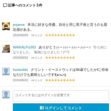
3
記事へのコメント
件
pojama
本当に好きな俳優。自分と同じ双子座と言うのも親
近感がある。
2026/06/05
リンク
y
y
y
y
y
y
y
y
y
y
el
el
el
el
el
el
el
el
el
el
lo
lo
lo
lo
lo
lo
lo
lo
lo
lo
MAIKALFUJIO
ありがとう♪♪～♪♪♪～♪♪♪～♪♪♪～♪
ために
w
w
w
w
w
w
w
w
w
w
なりました。
勉強になりました！(^-^)
2026/06/02
リンク
y
y
y
y
y
y
y
y
y
y
el
el
el
el
el
el
el
el
el
el
lo
lo
lo
lo
lo
lo
lo
lo
lo
lo
harienikki
クリント・イーストウッドは96歳でしたか❗️ご存命
w
w
w
w
w
w
w
w
w
w
なだけでも素晴らしいです❗️(๑˃̵ᴗ˂̵)
2026/06/02
リンク
y
y
y
y
y
y
y
y
y
y
el
el
el
el
el
el
el
el
el
el
lo
lo
lo
lo
lo
lo
lo
lo
lo
lo
コメントするにはログインが必要です
w
w
w
w
w
w
w
w
w
w
ログインしてコメント