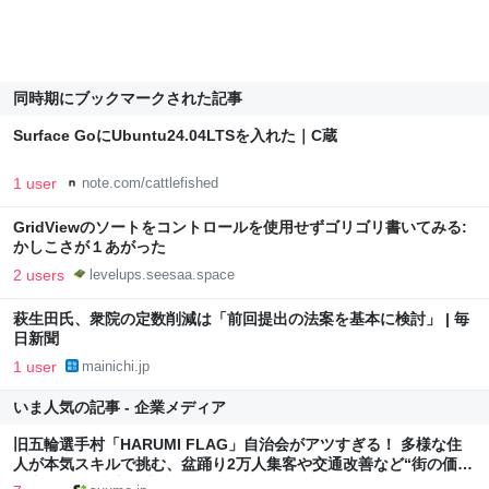
同時期にブックマークされた記事
Surface GoにUbuntu24.04LTSを入れた｜C蔵
1 user
note.com/cattlefished
GridViewのソートをコントロールを使用せずゴリゴリ書いてみる:
かしこさが１あがった
2 users
levelups.seesaa.space
萩生田氏、衆院の定数削減は「前回提出の法案を基本に検討」 | 毎
日新聞
1 user
mainichi.jp
いま人気の記事 - 企業メディア
旧五輪選手村「HARUMI FLAG」自治会がアツすぎる！ 多様な住
人が本気スキルで挑む、盆踊り2万人集客や交通改善など“街の価値
向上”戦略 東京・中央区