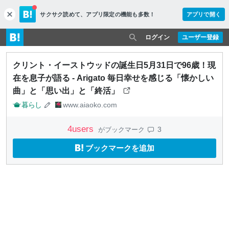
サクサク読めて、
アプリ限定の機能も多数！
アプリで開く
c
l
o
ログイン
ユーザー登録
s
e
クリント・イーストウッドの誕生日5月31日で96歳！現
在を息子が語る - Arigato 毎日幸せを感じる「懐かしい
曲」と「思い出」と「終活」
暮らし
www.aiaoko.com
4
users
3
がブックマーク
ブックマークを追加