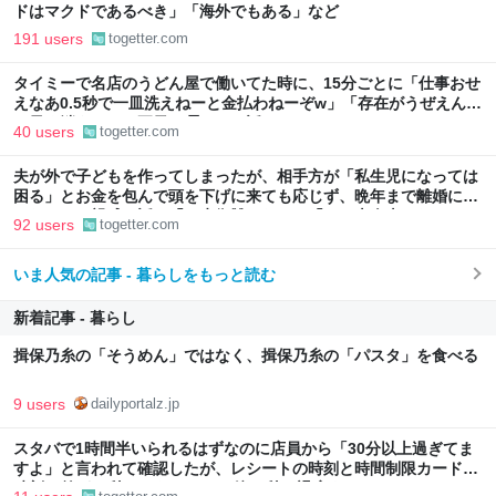
ドはマクドであるべき」「海外でもある」など
191 users
togetter.com
タイミーで名店のうどん屋で働いてた時に、15分ごとに「仕事おせ
えなあ0.5秒で一皿洗えねーと金払わねーぞw」「存在がうぜえんだ
よ早く消えろ」と耳元で囁かれた話
40 users
togetter.com
夫が外で子どもを作ってしまったが、相手方が「私生児になっては
困る」とお金を包んで頭を下げに来ても応じず、晩年まで離婚に応
じなかった親戚の話→「一生復讐になる」「これ本人幸せなの？」
92 users
togetter.com
いま人気の記事 - 暮らしをもっと読む
新着記事 - 暮らし
揖保乃糸の「そうめん」ではなく、揖保乃糸の「パスタ」を食べる
9 users
dailyportalz.jp
スタバで1時間半いられるはずなのに店員から「30分以上過ぎてま
すよ」と言われて確認したが、レシートの時刻と時間制限カードの
時刻の差が13秒しかない→その後13秒で退店することに