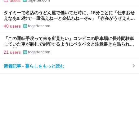
11 users
togetter.com
タイミーで名店のうどん屋で働いてた時に、15分ごとに「仕事おせ
えなあ0.5秒で一皿洗えねーと金払わねーぞw」「存在がうぜえんだ
よ早く消えろ」と耳元で囁かれた話
40 users
togetter.com
「この運転手戻って来る所見たい」コンビニの駐車場に長時間駐車
していた車が御札で封印するようにベタベタと注意書きを貼られて
いた話
21 users
togetter.com
新着記事 - 暮らしをもっと読む