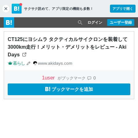
サクサク読めて、
アプリ限定の機能も多数！
アプリで開く
c
l
o
ログイン
ユーザー登録
s
e
CT125にヨシムラ タクティカルサイクロンを装着して
3000km走行！メリット・デメリットをレビュー - Aki
Days
暮らし
www.akidays.com
1
user
0
がブックマーク
ブックマークを追加