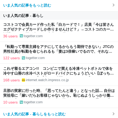
いま人気の記事をもっと読む
いま人気の記事 - 暮らし
コストコで会員カード作った私「白カードで！」店員「今は皆さん
エグゼクティブカードしか作りませんけど？」→コストコのカード
勧誘はやたら圧が強いが、本当にお得なの？
36 users
togetter.com
「転勤って専業主婦をアテにしてるからもう期待できない」JTCの
男性社員が転勤を命じられるも「妻は3倍稼いでるので、それなら
辞める」と言ったら、転勤がなくなった
122 users
togetter.com
これぞ着るエアコン!! コンビニで買える冷凍ペットボトルで体を
冷やす山善の水冷ベストがロードバイクにちょうどいい【ぼっち・
ざ・ろーど！その14】【空いた時間でなにしてる？】
168 users
internet.watch.impress.co.jp
旦那の実家に行った時、「思ってたんと違う」となった話… 自分は
実祖母に「嫁いだらお客様じゃないから。恥じぬようしっかり働
け」と言われていたので、嫁ぎ先で嫌われたら終わりと思い、張り
10 users
togetter.com
切っていた
いま人気の記事 - 暮らしをもっと読む