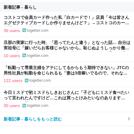
新着記事 - 暮らし
コストコで会員カード作った私「白カードで！」店員「今は皆さん
エグゼクティブカードしか作りませんけど？」→コストコのカード
勧誘はやたら圧が強いが、本当にお得なの？
36 users
togetter.com
旦那の実家に行った時、「思ってたんと違う」となった話… 自分は
実祖母に「嫁いだらお客様じゃないから。恥じぬようしっかり働
け」と言われていたので、嫁ぎ先で嫌われたら終わりと思い、張り
10 users
togetter.com
切っていた
「転勤って専業主婦をアテにしてるからもう期待できない」JTCの
男性社員が転勤を命じられるも「妻は3倍稼いでるので、それなら
辞める」と言ったら、転勤がなくなった
122 users
togetter.com
今日ミスドで初ミスドらしきおじさんに「子どもにミスド食べたい
って言われたんですけど…これは買っとけみたいなのあります
か…？」と尋ねられるイベントが発生して、興奮した
30 users
togetter.com
新着記事 - 暮らしをもっと読む