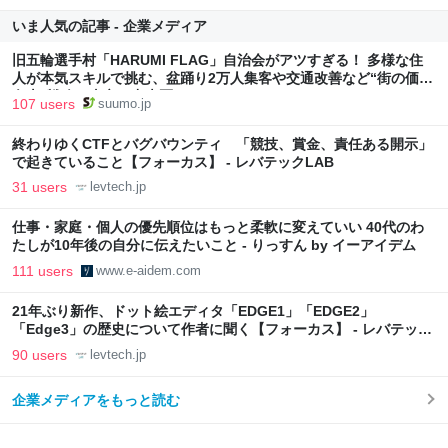
いま人気の記事 - 企業メディア
旧五輪選手村「HARUMI FLAG」自治会がアツすぎる！ 多様な住
人が本気スキルで挑む、盆踊り2万人集客や交通改善など“街の価値
向上”戦略 東京・中央区
107 users
suumo.jp
終わりゆくCTFとバグバウンティ 「競技、賞金、責任ある開示」
で起きていること【フォーカス】 - レバテックLAB
31 users
levtech.jp
仕事・家庭・個人の優先順位はもっと柔軟に変えていい 40代のわ
たしが10年後の自分に伝えたいこと - りっすん by イーアイデム
111 users
www.e-aidem.com
21年ぶり新作、ドット絵エディタ「EDGE1」「EDGE2」
「Edge3」の歴史について作者に聞く【フォーカス】 - レバテック
LAB
90 users
levtech.jp
企業メディアをもっと読む