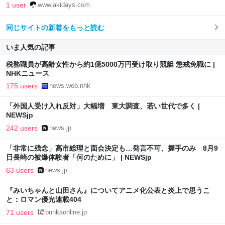
1 user
www.akidays.com
同じサイトの新着をもっと読む
いま人気の記事
税務職員が高齢女性から約1億5000万円受け取り競艇 懲戒免職に |
NHKニュース
175 users
news.web.nhk
「外国人受け入れ反対」大幅増 東大調査、若い世代で多く |
NEWSjp
242 users
news.jp
「非常に残念」高市総理と面会決定も…発言不可、握手のみ 8月9
日長崎の被爆体験者「何のために」 | NEWSjp
63 users
news.jp
『みいちゃんと山田さん』についてアニメ化公表と炎上で思うこ
と：ロマン優光連載404
71 users
bunkaonline.jp