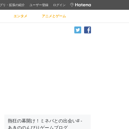
プリ・拡張の紹介
ユーザー登録
ログイン
エンタメ
アニメとゲーム
熱狂の幕開け！ミネバとの出会い# -
あきののんびりゲームブログ