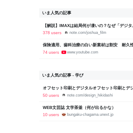
いま人気の記事
【解説】IMAXは結局何が凄いの？なぜ「デジ
か？｜Joshua Connolly
378 users
note.com/joshua_film
保険適用、歯科治療の白い新素材は割安 耐久
患者増える【もっと知りたい！】【グッド！モーニン
74 users
www.youtube.com
いま人気の記事 - 学び
オフセット印刷とデジタルオフセット印刷とデ
と。｜デザインのひきだし 津田淳子
50 users
note.com/design_hikidashi
WEB文芸誌 文学茶釜（何が出るかな）
10 users
bungaku-chagama.unext.jp