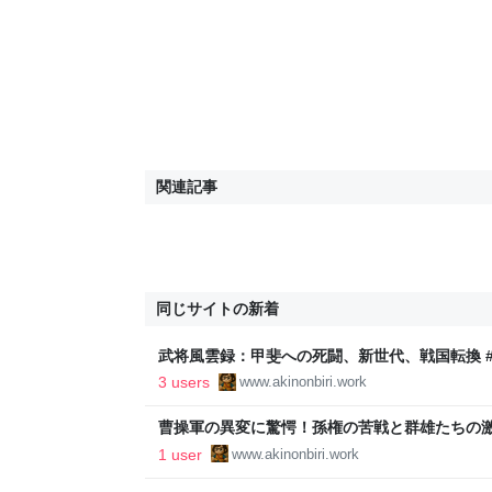
関連記事
同じサイトの新着
武将風雲録：甲斐への死闘、新世代、戦国転換 #
ゲームブログ
3 users
www.akinonbiri.work
曹操軍の異変に驚愕！孫権の苦戦と群雄たちの激突
のんびりゲームブログ
1 user
www.akinonbiri.work