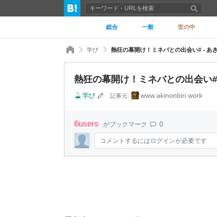
総合
一般
世の中
学び
熱狂の幕開け！ミネバとの出会い# - 
熱狂の幕開け！ミネバとの出会い#
学び
www.akinonbiri.work
記事元:
6
users
0
がブックマーク
コメントするにはログインが必要です