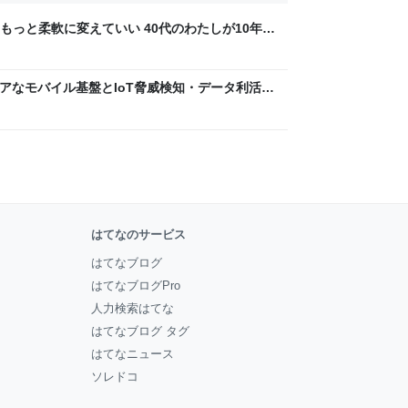
もっと柔軟に変えていい 40代のわたしが10年後
ん by イーアイデム
 〜 セキュアなモバイル基盤とIoT脅威検知・データ利活用
usiness Engineers' Blog
はてなのサービス
はてなブログ
はてなブログPro
人力検索はてな
はてなブログ タグ
はてなニュース
ソレドコ