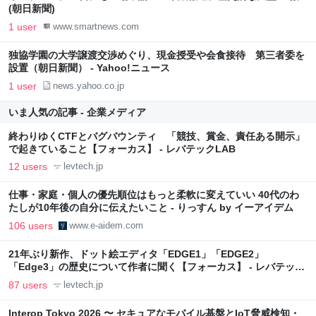
(朝日新聞)
1 user
www.smartnews.com
独協学園の大学譲渡交渉めぐり、現金授受や会食接待 第三者委を
設置（朝日新聞） - Yahoo!ニュース
1 user
news.yahoo.co.jp
いま人気の記事 - 企業メディア
終わりゆくCTFとバグバウンティ 「競技、賞金、責任ある開示」
で起きていること【フォーカス】 - レバテックLAB
12 users
levtech.jp
仕事・家庭・個人の優先順位はもっと柔軟に変えていい 40代のわ
たしが10年後の自分に伝えたいこと - りっすん by イーアイデム
106 users
www.e-aidem.com
21年ぶり新作、ドット絵エディタ「EDGE1」「EDGE2」
「Edge3」の歴史について作者に聞く【フォーカス】 - レバテック
LAB
87 users
levtech.jp
Interop Tokyo 2026 〜 セキュアなモバイル基盤とIoT脅威検知・