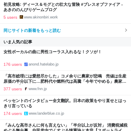
初見攻略: ディース＆モグとの壮大な冒険 #ブレスオブファイア -
あきののんびりゲームブログ
5 users
www.akinonbiri.work
同じサイトの新着をもっと読む
いま人気の記事
女性ボーカルの曲に男性コーラス入れるな！クソが！
176 users
anond.hatelabo.jp
「高市総理には愛想尽かした」コメ余りに農家が悲鳴 売値は生産
原価の半分以下に…肥料代や燃料代は高騰「今年でやめる」農家も
｜FNNプライムオンライン
377 users
www.fnn.jp
ベッセントのインタビュー全文翻訳。日本の政策をやり直せとはっ
きり言っている
174 users
www.landerblue.co.jp
「みんな高市さんに何も言えない」「半分以上が反対」 消費税減税
めぐる舞台裏 自民党内でくすぶる慎重論と本音【スポットライ