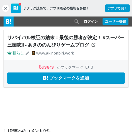
サクサク読めて、
アプリ限定の機能も多数！
アプリで開く
c
l
o
ログイン
ユーザー登録
s
e
サバイバル検証の結末：最後の勝者が決定！ #スーパー
三国志Ⅱ - あきののんびりゲームブログ
暮らし
www.akinonbiri.work
8
users
0
がブックマーク
ブックマークを追加
0
記事へのコメント
件