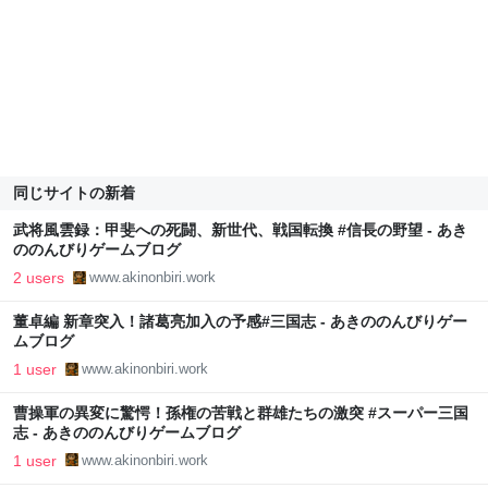
同じサイトの新着
武将風雲録：甲斐への死闘、新世代、戦国転換 #信長の野望 - あき
ののんびりゲームブログ
2 users
www.akinonbiri.work
董卓編 新章突入！諸葛亮加入の予感#三国志 - あきののんびりゲー
ムブログ
1 user
www.akinonbiri.work
曹操軍の異変に驚愕！孫権の苦戦と群雄たちの激突 #スーパー三国
志 - あきののんびりゲームブログ
1 user
www.akinonbiri.work