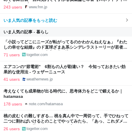
ト】｜FNNプライムオンライン
243 users
www.fnn.jp
いま人気の記事をもっと読む
いま人気の記事 - 暮らし
「小説ってどこにニーズが転がってるのかわかんねえなぁ」『わた
しの幸せな結婚』のド直球ざまあ系シンデレラストーリーが若者に
ヒットしているという事実に考え込む
71 users
togetter.com
エアコンの“節電術” 6割もの人が勘違い？ 今知っておきたい効
果的な使用法 - ウェザーニュース
41 users
weathernews.jp
考えなくても成果物が出る時代に、思考体力をどこで鍛えるか｜
hatamasa
178 users
note.com/hatamasa
桃の皮むくの難しすぎる… 桃を真ん中で一周切って、手でひねって
二つに割ればいけるとのことでやってみたら、「あっ、これダメ
だ」となった→数々のアドバイスが寄せられる
26 users
togetter.com