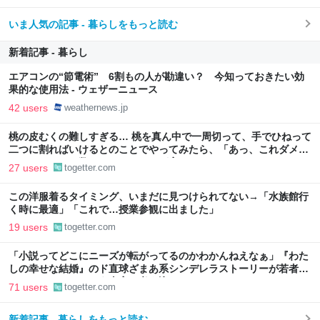
いま人気の記事 - 暮らしをもっと読む
新着記事 - 暮らし
エアコンの“節電術” 6割もの人が勘違い？ 今知っておきたい効
果的な使用法 - ウェザーニュース
42 users
weathernews.jp
桃の皮むくの難しすぎる… 桃を真ん中で一周切って、手でひねって
二つに割ればいけるとのことでやってみたら、「あっ、これダメ
だ」となった→数々のアドバイスが寄せられる
27 users
togetter.com
この洋服着るタイミング、いまだに見つけられてない→「水族館行
く時に最適」「これで…授業参観に出ました」
19 users
togetter.com
「小説ってどこにニーズが転がってるのかわかんねえなぁ」『わた
しの幸せな結婚』のド直球ざまあ系シンデレラストーリーが若者に
ヒットしているという事実に考え込む
71 users
togetter.com
新着記事 - 暮らしをもっと読む