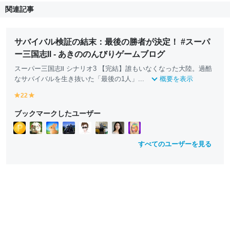
関連記事
サバイバル検証の結末：最後の勝者が決定！ #スーパ
ー三国志Ⅱ - あきののんびりゲームブログ
スーパー三国志Ⅱ シナリオ3 【完結】誰もいなくなった大陸。過酷
なサバイバルを生き抜いた「最後の1人」...
概要を表示
22
y
y
e
e
ブックマークしたユーザー
ll
ll
o
o
w
w
すべてのユーザーを見る