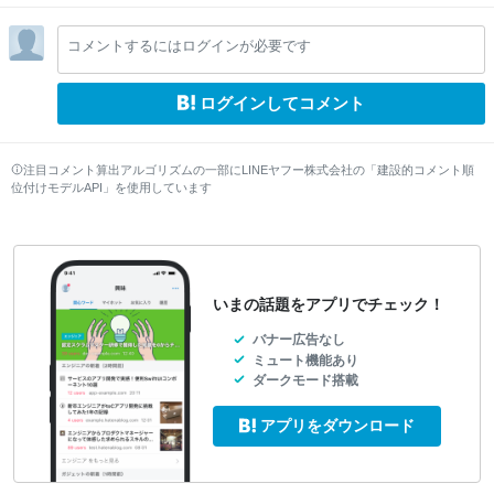
el
el
el
el
el
lo
lo
lo
lo
lo
コメントするにはログインが必要です
w
w
w
w
w
ログインしてコメント
注目コメント算出アルゴリズムの一部にLINEヤフー株式会社の「建設的コメント順
位付けモデルAPI」を使用しています
いまの話題をアプリでチェック！
バナー広告なし
ミュート機能あり
ダークモード搭載
アプリをダウンロード