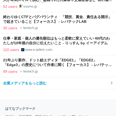
向上”戦略 東京・中央区
52 users
suumo.jp
終わりゆくCTFとバグバウンティ 「競技、賞金、責任ある開示」
で起きていること【フォーカス】 - レバテックLAB
30 users
levtech.jp
仕事・家庭・個人の優先順位はもっと柔軟に変えていい 40代のわ
たしが10年後の自分に伝えたいこと - りっすん by イーアイデム
110 users
www.e-aidem.com
21年ぶり新作、ドット絵エディタ「EDGE1」「EDGE2」
「Edge3」の歴史について作者に聞く【フォーカス】 - レバテック
LAB
89 users
levtech.jp
企業メディアをもっと読む
はてなブックマーク