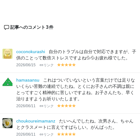
3
記事へのコメント
件
coconokurashi
自分のトラブルは自分で対応できますが、子
供のことって数倍ストレスですよね💦💦お疲れ様でした。
2026/06/15
リンク
y
y
y
y
y
el
el
el
el
el
lo
lo
lo
lo
lo
hamasansu
これはついていないという言葉だけでは足りな
w
w
w
w
w
いくらい苦難の連続でしたね。とくにお子さんの不調は親に
とってすごく精神的に苦しいですよね。お子さんたち、早く
治りますようお祈りいたします。
2026/06/11
リンク
y
y
y
y
y
el
el
el
el
el
lo
lo
lo
lo
lo
choukoureimamanz
たいへんでしたね。次男さん、ちゃん
w
w
w
w
w
とクラスメートに言えてすばらしい。がんばった。
2026/06/11
リンク
y
y
y
y
y