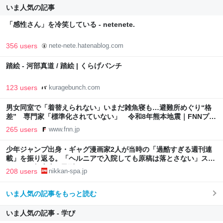
いま人気の記事
「感性さん」を冷笑している - netenete.
356 users
nete-nete.hatenablog.com
踏絵 - 河部真道 / 踏絵 | くらげバンチ
123 users
kuragebunch.com
男女同室で「着替えられない」いまだ雑魚寝も…避難所めぐり“格
差” 専門家「標準化されていない」 令和8年熊本地震｜FNNプラ
イムオンライン
265 users
www.fnn.jp
少年ジャンプ出身・ギャグ漫画家2人が当時の「過酷すぎる週刊連
載」を振り返る。「ヘルニアで入院しても原稿は落とさない」スト
イックな舞台裏 | 日刊SPA!
208 users
nikkan-spa.jp
いま人気の記事をもっと読む
いま人気の記事 - 学び