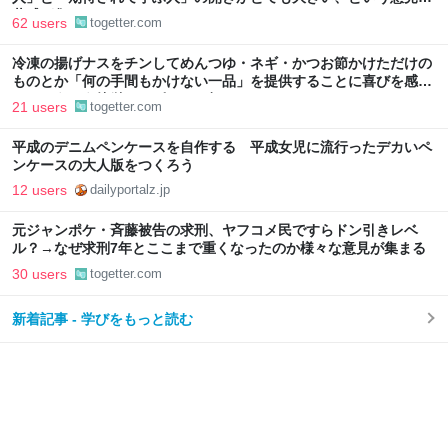
共感が集まる
62 users
togetter.com
冷凍の揚げナスをチンしてめんつゆ・ネギ・かつお節かけただけの
ものとか「何の手間もかけない一品」を提供することに喜びを感じ
る…こういう簡単レシピもっと知りたい
21 users
togetter.com
平成のデニムペンケースを自作する 平成女児に流行ったデカいペ
ンケースの大人版をつくろう
12 users
dailyportalz.jp
元ジャンポケ・斉藤被告の求刑、ヤフコメ民ですらドン引きレベ
ル？→なぜ求刑7年とここまで重くなったのか様々な意見が集まる
30 users
togetter.com
新着記事 - 学びをもっと読む