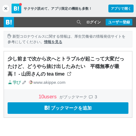
サクサク読めて、
アプリ限定の機能も多数！
アプリで開く
c
l
o
ログイン
ユーザー登録
s
e
新型コロナウイルスに関する情報は、厚生労働省の情報発信サイトを
参考にしてください。
情報を見る
少し前まで次から次へとトラブルが起こって大変だっ
たけど、どうやら抜け出したみたい 平穏無事が最
高！ - 山田さんの tea time
学び
www.akippe.com
10
users
3
がブックマーク
ブックマークを追加