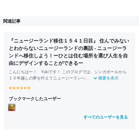
関連記事
『ニュージーランド移住１５４１日目』 住んでみない
とわからないニュージーランドの裏話 - ニュージーラ
ンドへ移住しよう！ーひとは住む場所を選び人生を自
由にデザインすることができるー
こんにちはー！ Yukiです！ このブログでは、シンガポールから
１０年越しの夢を叶えてニュージーランへ...
概要を表示
y
y
y
y
y
y
e
e
e
e
e
e
ブックマークしたユーザー
ll
ll
ll
ll
ll
ll
o
o
o
o
o
o
w
w
w
w
w
w
すべてのユーザーを見る