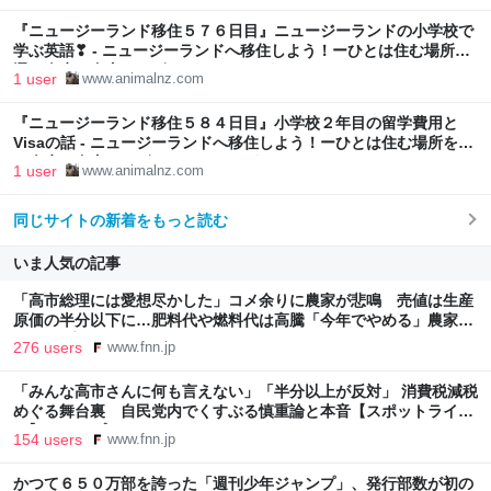
『ニュージーランド移住５７６日目』ニュージーランドの小学校で
学ぶ英語❣ - ニュージーランドへ移住しよう！ーひとは住む場所を
選び人生を自由にデザインすることができるー
1 user
www.animalnz.com
『ニュージーランド移住５８４日目』小学校２年目の留学費用と
Visaの話 - ニュージーランドへ移住しよう！ーひとは住む場所を選
び人生を自由にデザインすることができるー
1 user
www.animalnz.com
同じサイトの新着をもっと読む
いま人気の記事
「高市総理には愛想尽かした」コメ余りに農家が悲鳴 売値は生産
原価の半分以下に…肥料代や燃料代は高騰「今年でやめる」農家も
｜FNNプライムオンライン
276 users
www.fnn.jp
「みんな高市さんに何も言えない」「半分以上が反対」 消費税減税
めぐる舞台裏 自民党内でくすぶる慎重論と本音【スポットライ
ト】｜FNNプライムオンライン
154 users
www.fnn.jp
かつて６５０万部を誇った「週刊少年ジャンプ」、発行部数が初の