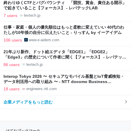
終わりゆくCTFとバグバウンティ 「競技、賞金、責任ある開示」
で起きていること【フォーカス】 - レバテックLAB
7 users
levtech.jp
仕事・家庭・個人の優先順位はもっと柔軟に変えていい 40代のわ
たしが10年後の自分に伝えたいこと - りっすん by イーアイデム
106 users
www.e-aidem.com
21年ぶり新作、ドット絵エディタ「EDGE1」「EDGE2」
「Edge3」の歴史について作者に聞く【フォーカス】 - レバテック
LAB
86 users
levtech.jp
Interop Tokyo 2026 〜 セキュアなモバイル基盤とIoT脅威検知・
データ利活用への取り組み 〜 - NTT docomo Business
Engineers' Blog
18 users
engineers.ntt.com
企業メディアをもっと読む
はてなブックマーク