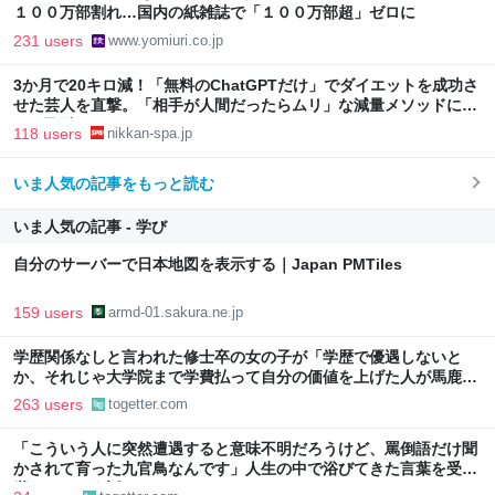
１００万部割れ…国内の紙雑誌で「１００万部超」ゼロに
231 users
www.yomiuri.co.jp
3か月で20キロ減！「無料のChatGPTだけ」でダイエットを成功さ
せた芸人を直撃。「相手が人間だったらムリ」な減量メソッドに驚
き | 日刊SPA!
118 users
nikkan-spa.jp
いま人気の記事をもっと読む
いま人気の記事 - 学び
自分のサーバーで日本地図を表示する｜Japan PMTiles
159 users
armd-01.sakura.ne.jp
学歴関係なしと言われた修士卒の女の子が「学歴で優遇しないと
か、それじゃ大学院まで学費払って自分の価値を上げた人が馬鹿じ
ゃないですか」と捨て台詞を残して会社を辞めてった話
263 users
togetter.com
「こういう人に突然遭遇すると意味不明だろうけど、罵倒語だけ聞
かされて育った九官鳥なんです」人生の中で浴びてきた言葉を受け
継いでしまう話