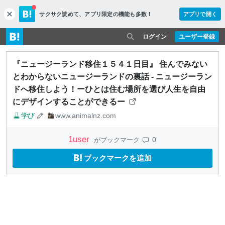
サクサク読めて、
アプリ限定の機能も多数！
アプリで開く
c
l
o
ログイン
ユーザー登録
s
e
『ニュージーランド移住１５４１日目』 住んでみない
とわからないニュージーランドの裏話 - ニュージーラン
ドへ移住しよう！ーひとは住む場所を選び人生を自由
にデザインすることができるー
学び
www.animalnz.com
1
user
0
がブックマーク
ブックマークを追加