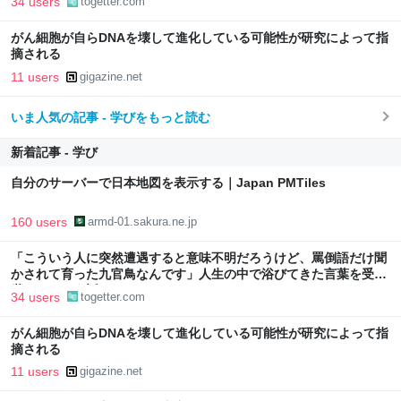
34 users
togetter.com
がん細胞が自らDNAを壊して進化している可能性が研究によって指
摘される
11 users
gigazine.net
いま人気の記事 - 学びをもっと読む
新着記事 - 学び
自分のサーバーで日本地図を表示する｜Japan PMTiles
160 users
armd-01.sakura.ne.jp
「こういう人に突然遭遇すると意味不明だろうけど、罵倒語だけ聞
かされて育った九官鳥なんです」人生の中で浴びてきた言葉を受け
継いでしまう話
34 users
togetter.com
がん細胞が自らDNAを壊して進化している可能性が研究によって指
摘される
11 users
gigazine.net