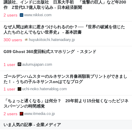
講談社、インドに出版社 日系大手初 「進撃の巨人」など年200
作 Z世代3.7億人取り込み - 日本経済新聞
2 users
www.nikkei.com
なぜ人間は終末に惹きつけられるのか？──『世界の破滅を信じた
人たちのとんでもない世界史』 - 基本読書
300 users
huyukiitoichi.hatenadiary.jp
G09 Ghost 360度回転式スマホリング ・スタンド
1 user
aulumujapan.com
ゴールデンハムスターのルネサンス肖像画額装プリントができまし
た！ - うちの子ルネサンスonはてなブログ
1 user
uchi-noko.hatenablog.com
「ちょっと遅くなる」は何分？ 20年前より15分短くなったビジネ
スパーソンの時間感覚
2 users
www.itmedia.co.jp
いま人気の記事 - 企業メディア