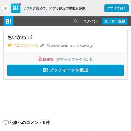
サクサク読めて、
アプリ限定の機能も多数！
アプリで開く
c
l
o
ログイン
ユーザー登録
s
e
ちいかわ
アニメとゲーム
www.anime-chiikawa.jp
9
users
0
がブックマーク
ブックマークを追加
0
記事へのコメント
件