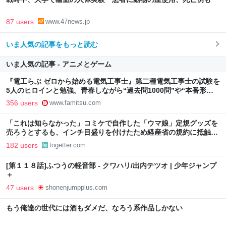
87 users
www.47news.jp
いま人気の記事をもっと読む
いま人気の記事 - アニメとゲーム
『電工らぶ ゼロから始める電気工事士』第二種電気工事士の試験を
5人のヒロインと勉強。青春しながら“過去問1000問”や“本番形式
CBT模擬試験”で本格的に学べるノベルゲーム | ゲーム・エンタメ
356 users
www.famitsu.com
最新情報のファミ通.com
「これは知らなかった」コミケで自作した「ウマ娘」定規グッズを
売ろうとするも、インチ目盛りを付けたため経産省の規約に抵触、
販売見送りに
182 users
togetter.com
[第１１８話]ふつうの軽音部 - クワハリ/出内テツオ | 少年ジャンプ
＋
47 users
shonenjumpplus.com
もう俺達の世代には酒もダメだ、なろう系作品しかない