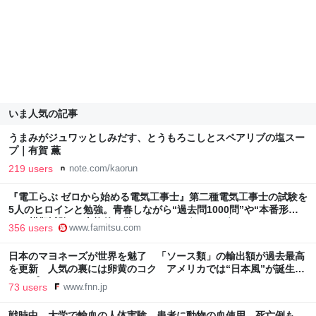
いま人気の記事
うまみがジュワッとしみだす、とうもろこしとスペアリブの塩スー
プ｜有賀 薫
219 users
note.com/kaorun
『電工らぶ ゼロから始める電気工事士』第二種電気工事士の試験を
5人のヒロインと勉強。青春しながら“過去問1000問”や“本番形式
CBT模擬試験”で本格的に学べるノベルゲーム | ゲーム・エンタメ
356 users
www.famitsu.com
最新情報のファミ通.com
日本のマヨネーズが世界を魅了 「ソース類」の輸出額が過去最高
を更新 人気の裏には卵黄のコク アメリカでは“日本風”が誕生｜
FNNプライムオンライン
73 users
www.fnn.jp
戦時中、大学で輸血の人体実験 患者に動物の血使用、死亡例も