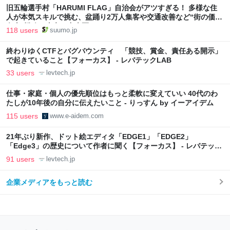
旧五輪選手村「HARUMI FLAG」自治会がアツすぎる！ 多様な住
人が本気スキルで挑む、盆踊り2万人集客や交通改善など“街の価値
向上”戦略 東京・中央区
118 users
suumo.jp
終わりゆくCTFとバグバウンティ 「競技、賞金、責任ある開示」
で起きていること【フォーカス】 - レバテックLAB
33 users
levtech.jp
仕事・家庭・個人の優先順位はもっと柔軟に変えていい 40代のわ
たしが10年後の自分に伝えたいこと - りっすん by イーアイデム
115 users
www.e-aidem.com
21年ぶり新作、ドット絵エディタ「EDGE1」「EDGE2」
「Edge3」の歴史について作者に聞く【フォーカス】 - レバテック
LAB
91 users
levtech.jp
企業メディアをもっと読む