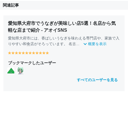
関連記事
愛知県大府市でうなぎが美味しい店5選！名店から気
軽な店まで紹介 - アオイSNS
愛知県大府市には、香ばしいうなぎを味わえる専門店や、家族で入
りやすい和
食
店がそろっています。 名古...
概要を表示
y
y
y
y
y
y
y
y
y
y
y
y
e
e
e
e
e
e
e
e
e
e
e
e
ブックマークしたユーザー
ll
ll
ll
ll
ll
ll
ll
ll
ll
ll
ll
ll
o
o
o
o
o
o
o
o
o
o
o
o
w
w
w
w
w
w
w
w
w
w
w
w
すべてのユーザーを見る