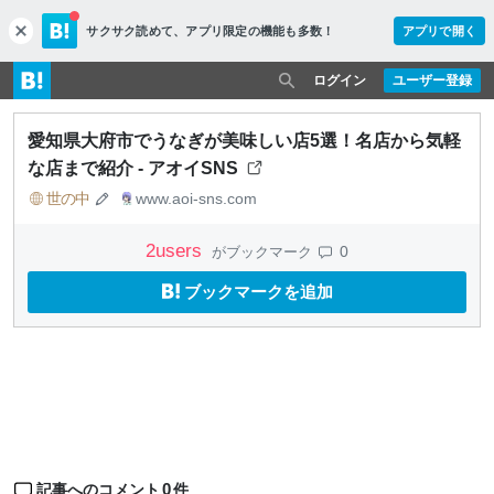
サクサク読めて、
アプリ限定の機能も多数！
アプリで開く
c
l
o
ログイン
ユーザー登録
s
e
愛知県大府市でうなぎが美味しい店5選！名店から気軽
な店まで紹介 - アオイSNS
世の中
www.aoi-sns.com
2
users
0
がブックマーク
ブックマークを追加
0
記事へのコメント
件