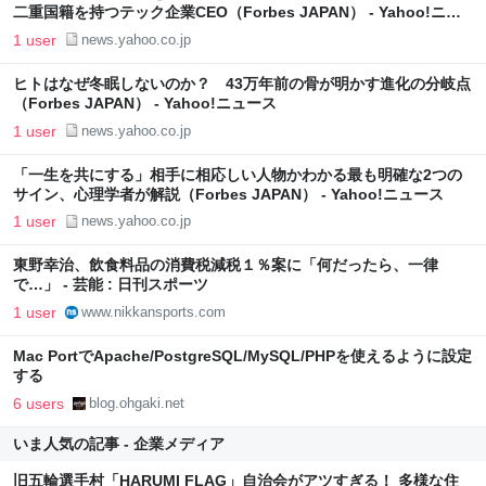
二重国籍を持つテック企業CEO（Forbes JAPAN） - Yahoo!ニュ
ース
1 user
news.yahoo.co.jp
ヒトはなぜ冬眠しないのか？ 43万年前の骨が明かす進化の分岐点
（Forbes JAPAN） - Yahoo!ニュース
1 user
news.yahoo.co.jp
「一生を共にする」相手に相応しい人物かわかる最も明確な2つの
サイン、心理学者が解説（Forbes JAPAN） - Yahoo!ニュース
1 user
news.yahoo.co.jp
東野幸治、飲食料品の消費税減税１％案に「何だったら、一律
で…」 - 芸能 : 日刊スポーツ
1 user
www.nikkansports.com
Mac PortでApache/PostgreSQL/MySQL/PHPを使えるように設定
する
6 users
blog.ohgaki.net
いま人気の記事 - 企業メディア
旧五輪選手村「HARUMI FLAG」自治会がアツすぎる！ 多様な住