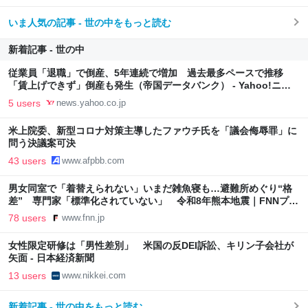
いま人気の記事 - 世の中をもっと読む
新着記事 - 世の中
従業員「退職」で倒産、5年連続で増加 過去最多ペースで推移
「賃上げできず」倒産も発生（帝国データバンク） - Yahoo!ニュ
ース
5 users
news.yahoo.co.jp
米上院委、新型コロナ対策主導したファウチ氏を「議会侮辱罪」に
問う決議案可決
43 users
www.afpbb.com
男女同室で「着替えられない」いまだ雑魚寝も…避難所めぐり“格
差” 専門家「標準化されていない」 令和8年熊本地震｜FNNプラ
イムオンライン
78 users
www.fnn.jp
女性限定研修は「男性差別」 米国の反DEI訴訟、キリン子会社が
矢面 - 日本経済新聞
13 users
www.nikkei.com
新着記事 - 世の中をもっと読む