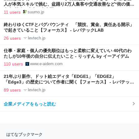
人が本気スキルで挑む、盆踊り2万人集客や交通改善など“街の価値
向上”戦略 東京・中央区
11 users
suumo.jp
終わりゆくCTFとバグバウンティ 「競技、賞金、責任ある開示」
で起きていること【フォーカス】 - レバテックLAB
26 users
levtech.jp
仕事・家庭・個人の優先順位はもっと柔軟に変えていい 40代のわ
たしが10年後の自分に伝えたいこと - りっすん by イーアイデム
110 users
www.e-aidem.com
21年ぶり新作、ドット絵エディタ「EDGE1」「EDGE2」
「Edge3」の歴史について作者に聞く【フォーカス】 - レバテック
LAB
89 users
levtech.jp
企業メディアをもっと読む
はてなブックマーク