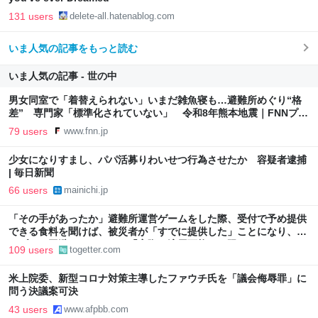
131 users
delete-all.hatenablog.com
いま人気の記事をもっと読む
いま人気の記事 - 世の中
男女同室で「着替えられない」いまだ雑魚寝も…避難所めぐり“格
差” 専門家「標準化されていない」 令和8年熊本地震｜FNNプラ
イムオンライン
79 users
www.fnn.jp
少女になりすまし、パパ活募りわいせつ行為させたか 容疑者逮捕
| 毎日新聞
66 users
mainichi.jp
「その手があったか」避難所運営ゲームをした際、受付で予め提供
できる食料を聞けば、被災者が「すでに提供した」ことになり、ト
ラブルを回避できた、ただ「実際に適用可能とは限らない」かも
109 users
togetter.com
米上院委、新型コロナ対策主導したファウチ氏を「議会侮辱罪」に
問う決議案可決
43 users
www.afpbb.com