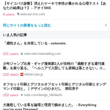
【サイコパス診断】消えたケーキで本性が暴かれる心理テスト【あ
なたの結果は？】 - アオイSNS
4 users
www.aoi-sns.com
同じサイトの新着をもっと読む
いま人気の記事
「感性さん」を冷笑している - netenete.
101 users
nete-nete.hatenablog.com
少年ジャンプ出身・ギャグ漫画家2人が当時の「過酷すぎる週刊連
載」を振り返る。「ヘルニアで入院しても原稿は落とさない」スト
イックな舞台裏 | 日刊SPA!
132 users
nikkan-spa.jp
オフセット印刷とデジタルオフセット印刷とデジタル印刷とオンデ
マンド印刷と。｜デザインのひきだし 津田淳子
152 users
note.com/design_hikidashi
大激怒している客を論理と理屈で鎮めました。 - Everything
you've ever Dreamed