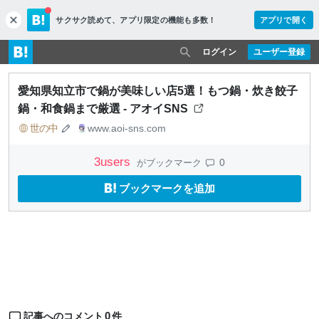
サクサク読めて、
アプリ限定の機能も多数！
アプリで開く
c
l
o
ログイン
ユーザー登録
s
e
愛知県知立市で鍋が美味しい店5選！もつ鍋・炊き餃子
鍋・和食鍋まで厳選 - アオイSNS
世の中
www.aoi-sns.com
3
users
0
がブックマーク
ブックマークを追加
0
記事へのコメント
件