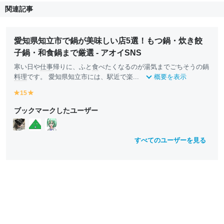
関連記事
愛知県知立市で鍋が美味しい店5選！もつ鍋・炊き餃
子鍋・和食鍋まで厳選 - アオイSNS
寒い日や
仕事
帰りに、ふと
食
べたくなるのが湯気までごちそうの鍋
料理
です。 愛知県知立市には、駅近で楽...
概要を表示
15
y
y
e
e
ブックマークしたユーザー
ll
ll
o
o
w
w
すべてのユーザーを見る