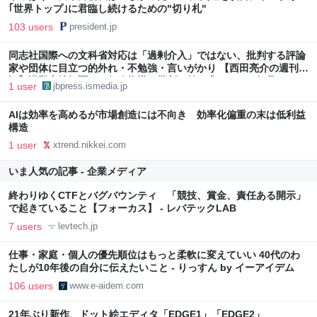
｢世界トップ｣に君臨し続けるための"切り札"
103 users
president.jp
同志社国際への文科省対応は「過剰介入」ではない、批判する評論
家や団体に目立つ的外れ・不勉強・言いがかり 【西田亮介の週刊時
評】辺野古沖転覆への行政指導、批判の前に求められる知見のアッ
1 user
jbpress.ismedia.jp
プデート | JBpress (ジェイビープレス)
AIは効率を高めるが市場創造には不向き 効率化偏重の末は低利益
構造
1 user
xtrend.nikkei.com
いま人気の記事 - 企業メディア
終わりゆくCTFとバグバウンティ 「競技、賞金、責任ある開示」
で起きていること【フォーカス】 - レバテックLAB
7 users
levtech.jp
仕事・家庭・個人の優先順位はもっと柔軟に変えていい 40代のわ
たしが10年後の自分に伝えたいこと - りっすん by イーアイデム
106 users
www.e-aidem.com
21年ぶり新作、ドット絵エディタ「EDGE1」「EDGE2」