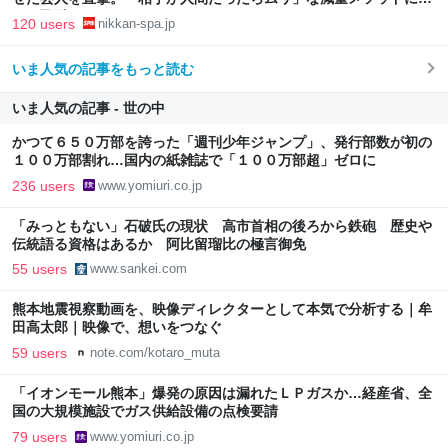
き | 日刊SPA!
120 users
nikkan-spa.jp
いま人気の記事をもっと読む
いま人気の記事 - 世の中
かつて６５０万部を誇った「週刊少年ジャンプ」、発行部数が初の
１００万部割れ…国内の紙雑誌で「１００万部超」ゼロに
236 users
www.yomiuri.co.jp
「みっともない」石破氏の現状 高市首相の後ろから鉄砲 歴史や
伝統語る資格はあるか 阿比留瑠比の極言御免
55 users
www.sankei.com
熊本地震視察動画を、映像ディレクターとして本気で分析する｜牟
田高太郎｜映像で、想いをつなぐ
59 users
note.com/kotaro_muta
「イオンモール熊本」爆発の原因は漏れたＬＰガスか…経産省、全
国の大規模施設でガス供給設備の点検要請
79 users
www.yomiuri.co.jp