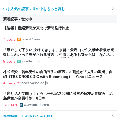
いま人気の記事 - 世の中をもっと読む
新着記事 - 世の中
【速報】産経新聞が東北で新聞発行休止
7 users
www.47news.jp
「勘弁して下さい 泣けてきます」京都・愛宕山で立入禁止看板が複
数回にわたって剥がされる被害… 中腹にあるお寺からは「なんのた
めになされているのかすら分からず 恐怖しかございません」
5 users
togetter.com
株式投資、若年男性の自信喪失の原因に-6割超が「人生の敗者」自
認（TBS CROSS DIG with Bloomberg） - Yahoo!ニュース
4 users
news.yahoo.co.jp
「座り込んで闘う！」も…平和記念公園に滞留の極左活動家ら 広
島県警が全員排除、6日朝
14 users
www.sankei.com
新着記事 - 世の中をもっと読む