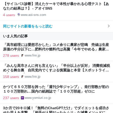
【サイコパス診断】消えたケーキで本性が暴かれる心理テスト【あ
なたの結果は？】 - アオイSNS
4 users
www.aoi-sns.com
同じサイトの新着をもっと読む
いま人気の記事
「高市総理には愛想尽かした」コメ余りに農家が悲鳴 売値は生産
原価の半分以下に…肥料代や燃料代は高騰「今年でやめる」農家も
｜FNNプライムオンライン
278 users
www.fnn.jp
「みんな高市さんに何も言えない」「半分以上が反対」 消費税減税
めぐる舞台裏 自民党内でくすぶる慎重論と本音【スポットライ
ト】｜FNNプライムオンライン
158 users
www.fnn.jp
かつて６５０万部を誇った「週刊少年ジャンプ」、発行部数が初の
１００万部割れ…国内の紙雑誌で「１００万部超」ゼロに
237 users
www.yomiuri.co.jp
3か月で20キロ減！「無料のChatGPTだけ」でダイエットを成功さ
せた芸人を直撃。「相手が人間だったらムリ」な減量メソッドに驚