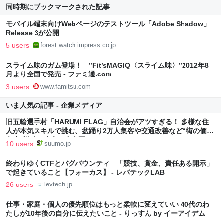
同時期にブックマークされた記事
モバイル端末向けWebページのテストツール「Adobe Shadow」
Release 3が公開
5 users
forest.watch.impress.co.jp
スライム味のガム登場！ ”Fit’sMAGIQ〈スライム味〉”2012年8
月より全国で発売 - ファミ通.com
3 users
www.famitsu.com
いま人気の記事 - 企業メディア
旧五輪選手村「HARUMI FLAG」自治会がアツすぎる！ 多様な住
人が本気スキルで挑む、盆踊り2万人集客や交通改善など“街の価値
向上”戦略 東京・中央区
10 users
suumo.jp
終わりゆくCTFとバグバウンティ 「競技、賞金、責任ある開示」
で起きていること【フォーカス】 - レバテックLAB
26 users
levtech.jp
仕事・家庭・個人の優先順位はもっと柔軟に変えていい 40代のわ
たしが10年後の自分に伝えたいこと - りっすん by イーアイデム