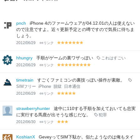
pnch
iPhone 4のファームウェアが04.12.01の人は使えない
ので注意ですよ。近々更新予定との噂ですので気長に待ちま
しょう。
2012/06/29
リンク
y
y
y
y
y
y
y
el
el
el
el
el
el
el
lo
lo
lo
lo
lo
lo
lo
hhungry
手順がゲームの裏ワザっぽい
これはすごい
w
w
w
w
w
w
w
2012/06/29
リンク
y
y
y
y
y
y
y
y
y
el
el
el
el
el
el
el
el
el
lo
lo
lo
lo
lo
lo
lo
lo
lo
timetrain
すごくファミコンの裏技っぽい操作が素敵。
w
w
w
w
w
w
w
w
w
SIMフリー
iPhone
脱獄
日本通信
2012/06/29
リンク
y
y
y
y
y
el
el
el
el
el
lo
lo
lo
lo
lo
strawberryhunter
途中に110する手順を加えておいても忠実
w
w
w
w
w
に実行する馬鹿が出そうな感じだな。
犯罪
2012/06/30
リンク
y
y
y
el
el
el
lo
lo
lo
KoshianX
GeveyってSIM下駄か。似たようなのは俺もタイ