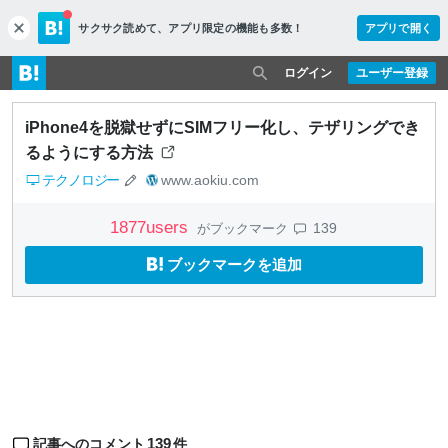
サクサク読めて、
アプリ限定の機能も多数！
アプリで開く
c
l
o
ログイン
ユーザー登録
s
e
iPhone4を脱獄せずにSIMフリー化し、テザリングでき
るようにする方法
テクノロジー
www.aokiu.com
1877
users
139
がブックマーク
ブックマークを追加
139
記事へのコメント
件