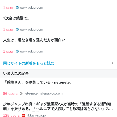
1 user
www.aokiu.com
1次会は銭湯で。
1 user
www.aokiu.com
人生は、道なき道を選んだ方が面白い
1 user
www.aokiu.com
同じサイトの新着をもっと読む
いま人気の記事
「感性さん」を冷笑している - netenete.
86 users
nete-nete.hatenablog.com
少年ジャンプ出身・ギャグ漫画家2人が当時の「過酷すぎる週刊連
載」を振り返る。「ヘルニアで入院しても原稿は落とさない」スト
イックな舞台裏 | 日刊SPA!
125 users
nikkan-spa.jp