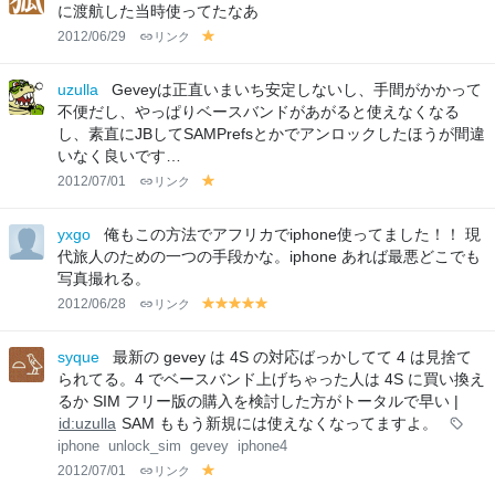
w
w
w
に渡航した当時使ってたなあ
2012/06/29
リンク
y
el
lo
uzulla
Geveyは正直いまいち安定しないし、手間がかかって
w
不便だし、やっぱりベースバンドがあがると使えなくなる
し、素直にJBしてSAMPrefsとかでアンロックしたほうが間違
いなく良いです…
2012/07/01
リンク
y
el
lo
yxgo
俺もこの方法でアフリカでiphone使ってました！！ 現
w
代旅人のための一つの手段かな。iphone あれば最悪どこでも
写真撮れる。
2012/06/28
リンク
y
y
y
y
y
el
el
el
el
el
lo
lo
lo
lo
lo
syque
最新の gevey は 4S の対応ばっかしてて 4 は見捨て
w
w
w
w
w
られてる。4 でベースバンド上げちゃった人は 4S に買い換え
るか SIM フリー版の購入を検討した方がトータルで早い |
id:uzulla
SAM ももう新規には使えなくなってますよ。
iphone
unlock_sim
gevey
iphone4
2012/07/01
リンク
y