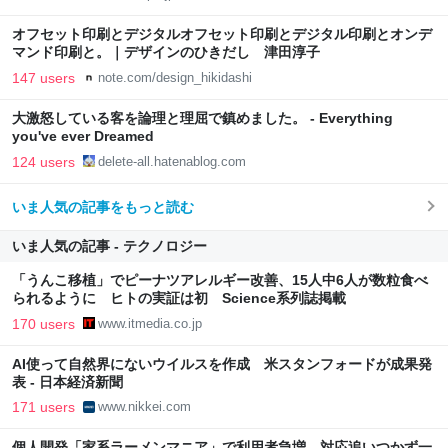
オフセット印刷とデジタルオフセット印刷とデジタル印刷とオンデ
マンド印刷と。｜デザインのひきだし 津田淳子
147 users
note.com/design_hikidashi
大激怒している客を論理と理屈で鎮めました。 - Everything
you've ever Dreamed
124 users
delete-all.hatenablog.com
いま人気の記事をもっと読む
いま人気の記事 - テクノロジー
「うんこ移植」でピーナツアレルギー改善、15人中6人が数粒食べ
られるように ヒトの実証は初 Science系列誌掲載
170 users
www.itmedia.co.jp
AI使って自然界にないウイルスを作成 米スタンフォードが成果発
表 - 日本経済新聞
171 users
www.nikkei.com
個人開発「家系ラーメンマニア」で利用者急増 対応追いつかず一