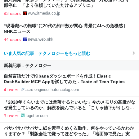
部停止 「より信頼していただけるアプリに」
93 users
www.itmedia.co.jp
“現場職への転職”に20代の約半数が関心 背景にAIへの危機感 |
NHKニュース
44 users
news.web.nhk
いま人気の記事 - テクノロジーをもっと読む
新着記事 - テクノロジー
自然言語だけでKibanaダッシュボードを作成！Elastic
DashBuilder MCP Appを試してみた - Taste of Tech Topics
4 users
acro-engineer.hatenablog.com
「2028年くらいまでには暴落するといいな」今のメモリの高騰がな
ぜ発生しているのか、解説を読んでいると「こりゃ値下がりしない
わ」と思う
3 users
togetter.com
バサバサバサバサ…紙を素早くめくる動作、何をやっているかわか
りますか？「製版会社で嫌ってほどやった」「地面師で見た」実は