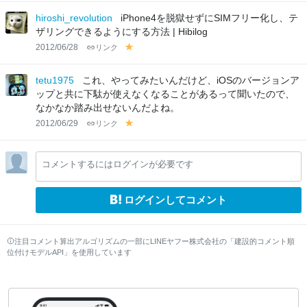
el
lo
hiroshi_revolution
iPhone4を脱獄せずにSIMフリー化し、テ
w
ザリングできるようにする方法 | Hibilog
2012/06/28
リンク
y
el
lo
tetu1975
これ、やってみたいんだけど、iOSのバージョンア
w
ップと共に下駄が使えなくなることがあるって聞いたので、
なかなか踏み出せないんだよね。
2012/06/29
リンク
y
el
lo
コメントするにはログインが必要です
w
ログインしてコメント
注目コメント算出アルゴリズムの一部にLINEヤフー株式会社の「建設的コメント順
位付けモデルAPI」を使用しています