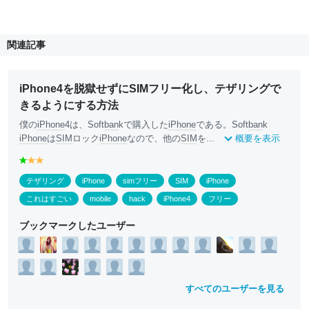
関連記事
iPhone4を脱獄せずにSIMフリー化し、テザリングで
きるようにする方法
僕の
iPhone
4は、Soft
ban
kで購入した
iPhone
である。Soft
ban
k
iPhone
は
SIM
ロック
iPhone
なので、他の
SIM
を...
概要を表示
g
y
y
r
e
e
テザリング
iPhone
simフリー
SIM
iPhone
e
ll
ll
e
o
o
これはすごい
mobile
hack
iPhone4
フリー
n
w
w
ブックマークしたユーザー
すべてのユーザーを見る