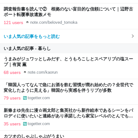
調査報告書を読んで② 根拠のない盲目的な信頼について｜辺野古
ボート転覆事故遺族メモ
121 users
note.com/beloved_tomoka
いま人気の記事をもっと読む
いま人気の記事 - 暮らし
うまみがジュワッとしみだす、とうもろこしとスペアリブの塩スー
プ｜有賀 薫
68 users
note.com/kaorun
「韓国人ってなんで急にお酒を飲む習慣が廃れ始めたの？全世代で
変化したように見える」韓国から実感を伴うリプが多数
79 users
togetter.com
新條まゆ先生に漫☆画太郎と集英社から新作絵本であるシーンをパ
ロディに使いたいと連絡があり承諾したら家宝レベルのとんでもな
いものが届いた
35 users
togetter.com
カツオのしゃぶしゃぶがうまい