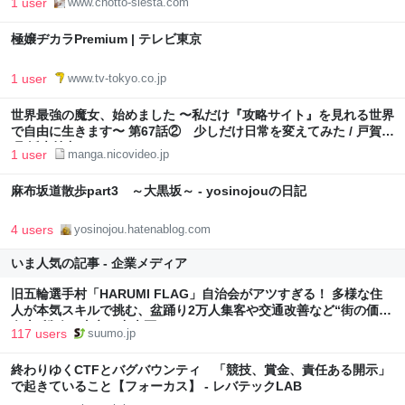
1 user
www.chotto-siesta.com
極嬢ヂカラPremium | テレビ東京
1 user
www.tv-tokyo.co.jp
世界最強の魔女、始めました 〜私だけ『攻略サイト』を見れる世界
で自由に生きます〜 第67話② 少しだけ日常を変えてみた / 戸賀
環 坂木持丸 riritto
1 user
manga.nicovideo.jp
麻布坂道散歩part3 ～大黒坂～ - yosinojouの日記
4 users
yosinojou.hatenablog.com
いま人気の記事 - 企業メディア
旧五輪選手村「HARUMI FLAG」自治会がアツすぎる！ 多様な住
人が本気スキルで挑む、盆踊り2万人集客や交通改善など“街の価値
向上”戦略 東京・中央区
117 users
suumo.jp
終わりゆくCTFとバグバウンティ 「競技、賞金、責任ある開示」
で起きていること【フォーカス】 - レバテックLAB