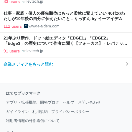
33 users
levtech.jp
仕事・家庭・個人の優先順位はもっと柔軟に変えていい 40代のわ
たしが10年後の自分に伝えたいこと - りっすん by イーアイデム
112 users
www.e-aidem.com
21年ぶり新作、ドット絵エディタ「EDGE1」「EDGE2」
「Edge3」の歴史について作者に聞く【フォーカス】 - レバテック
LAB
91 users
levtech.jp
企業メディアをもっと読む
はてなブックマーク
アプリ・拡張機能
開発ブログ
ヘルプ
お問い合わせ
ガイドライン
利用規約
プライバシーポリシー
利用者情報の外部送信について