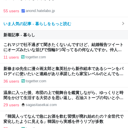
55 users
anond.hatelabo.jp
いま人気の記事 - 暮らしをもっと読む
新着記事 - 暮らし
これマジで社不過ぎて聞きたくないんですけど、結婚報告ツイート
にオーズみたいな並びで指輪3つ写ってるの何なんですか。仲人の
分？
11 users
togetter.com
新條まゆ先生に漫☆画太郎と集英社から新作絵本であるシーンをパ
ロディに使いたいと連絡があり承諾したら家宝レベルのとんでもな
いものが届いた
36 users
togetter.com
温泉に入った後、布団の上で能舞台を鑑賞しながら、ゆっくりと時
間をかけて生活する大切さを思い返し、石油ストーブの匂いと小学
生時代の懐かしい一場面を思い出したこと - 失われた世界を探して
29 users
sagasitasekai.com
「韓国人ってなんで急にお酒を飲む習慣が廃れ始めたの？全世代で
変化したように見える」韓国から実感を伴うリプが多数