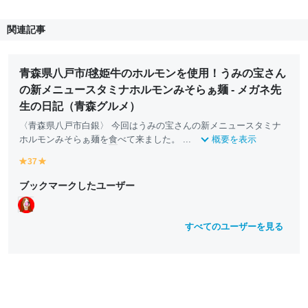
関連記事
青森県八戸市/毬姫牛のホルモンを使用！うみの宝さん
の新メニュースタミナホルモンみそらぁ麺 - メガネ先
生の日記（青森グルメ）
〈青森県八戸市白銀〉 今回はうみの宝さんの新メニュースタミナ
ホルモンみそらぁ麺を
食
べて来ました。 ...
概要を表示
37
y
y
e
e
ブックマークしたユーザー
ll
ll
o
o
w
w
すべてのユーザーを見る