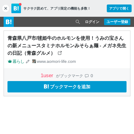
サクサク読めて、
アプリ限定の機能も多数！
アプリで開く
c
l
o
ログイン
ユーザー登録
s
e
青森県八戸市/毬姫牛のホルモンを使用！うみの宝さん
の新メニュースタミナホルモンみそらぁ麺 - メガネ先生
の日記（青森グルメ）
暮らし
www.aomori-life.com
1
user
0
がブックマーク
ブックマークを追加