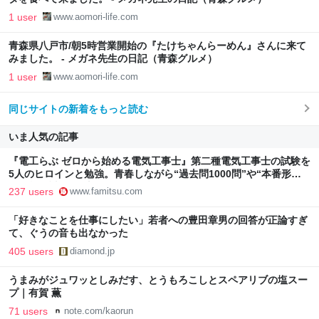
1 user
www.aomori-life.com
青森県八戸市/朝5時営業開始の『たけちゃんらーめん』さんに来て
みました。 - メガネ先生の日記（青森グルメ）
1 user
www.aomori-life.com
同じサイトの新着をもっと読む
いま人気の記事
『電工らぶ ゼロから始める電気工事士』第二種電気工事士の試験を
5人のヒロインと勉強。青春しながら“過去問1000問”や“本番形式
CBT模擬試験”で本格的に学べるノベルゲーム | ゲーム・エンタメ
237 users
www.famitsu.com
最新情報のファミ通.com
「好きなことを仕事にしたい」若者への豊田章男の回答が正論すぎ
て、ぐうの音も出なかった
405 users
diamond.jp
うまみがジュワッとしみだす、とうもろこしとスペアリブの塩スー
プ｜有賀 薫
71 users
note.com/kaorun