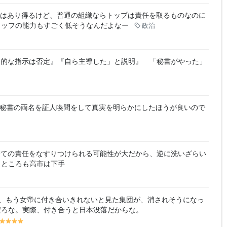
はあり得るけど、普通の組織ならトップは責任を取るものなのに
タッフの能力もすごく低そうなんだよなー
政治
体的な指示は否定』『自ら主導した」と説明』 「秘書がやった」
。
秘書の両名を証人喚問をして真実を明らかにしたほうが良いので
全ての責任をなすりつけられる可能性が大だから、逆に洗いざらい
うところも高市は下手
、もう女帝に付き合いきれないと見た集団が、消されそうになっ
だろな。実際、付き合うと日本没落だからな。
y
y
y
y
y