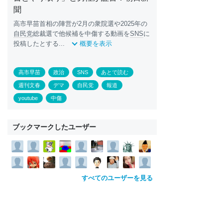
聞
高市早苗首相の陣営が2月の衆院選や2025年の
自民党
総裁選で他候補を中傷する動画を
SNS
に
投稿したとする...
概要を表示
高市早苗
政治
SNS
あとで読む
週刊文春
デマ
自民党
報道
youtube
中傷
ブックマークしたユーザー
すべてのユーザーを見る