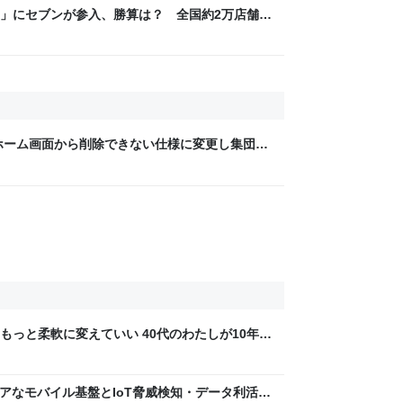
」にセブンが参入、勝算は？ 全国約2万店舗と
neのホーム画面から削除できない仕様に変更し集団訴
もっと柔軟に変えていい 40代のわたしが10年後
ん by イーアイデム
 〜 セキュアなモバイル基盤とIoT脅威検知・データ利活用