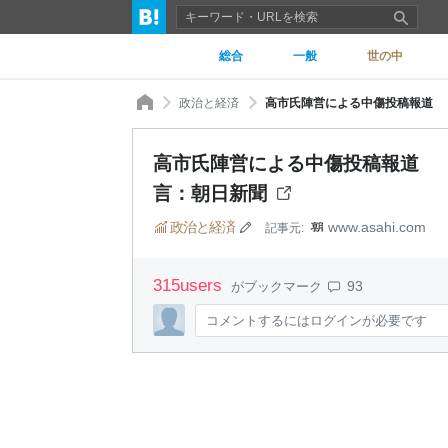
総合
一般
世の中
政治と経済
高市氏陣営による中傷投稿報道 
高市氏陣営による中傷投稿報道 
言：朝日新聞
政治と経済
www.asahi.com
記事元:
315
users
93
がブックマーク
コメントするにはログインが必要です