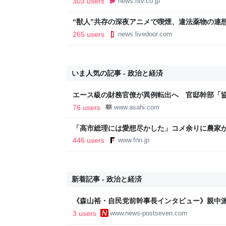
303 users
news.ntv.co.jp
“獣人”共存の深夜アニメで喫煙、違法薬物の連
議論「紛らわしいことは放送しないほうが」 - 
265 users
news.livedoor.com
いま人気の記事 - 政治と経済
エース級の財務官僚が異例転出へ 官邸幹部「
新聞
76 users
www.asahi.com
「高市総理には愛想尽かした」コメ余りに農家
以下に…肥料代や燃料代は高騰「今年でやめる」
446 users
www.fnn.jp
イン
新着記事 - 政治と経済
《森山裕・自民党前幹事長インタビュー》親中
亡くなる直前に話し合った「中国問題」 関係
3 users
www.news-postseven.com
は叶わず