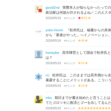
el
el
lo
lo
good2nd
実際本人が知らなかったっての
w
w
政治家は何故か許されるよね／この人ス
2026/05/19
リンク
51
r
y
y
e
el
el
d
lo
lo
yoko-hirom
『松井氏は、秘書からの具
w
w
から「業者がやった」へイノベーション
2026/05/18
リンク
49
y
y
el
el
lo
lo
honeybe
高市陣営として国会で松井氏と
w
w
は？
2026/05/19
リンク
23
y
y
el
el
lo
lo
rci
松井氏は、このままでは高市側から
w
w
暴露することにメリットがある。こうい
2026/05/19
リンク
16
y
y
el
el
lo
lo
inks
朝日までが書き始めたと言うことは
w
w
てたゴロツキに救済とゴーを出してるん
2026/05/19
リンク
y
y
y
y
y
y
y
y
y
y