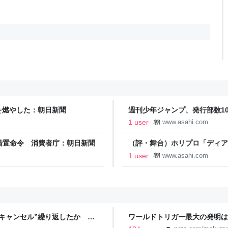
を燃やした：朝日新聞
週刊少年ジャンプ、発行部数10
1 user
www.asahi.com
措置命令 消費者庁：朝日新聞
（評・舞台）ホリプロ「ディア
ぞれの持ち味で：朝日新聞
1 user
www.asahi.com
キャンセル”繰り返したか 女
ワールドトリガー最大の発明は
テレNEWS NNN