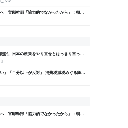
i_note
へ 官邸幹部「協力的でなかったから」：朝日
翻訳。日本の政策をやり直せとはっきり言って
.jp
い」「半分以上が反対」 消費税減税めぐる舞台
と本音【スポットライト】｜FNNプライムオン
へ 官邸幹部「協力的でなかったから」：朝日