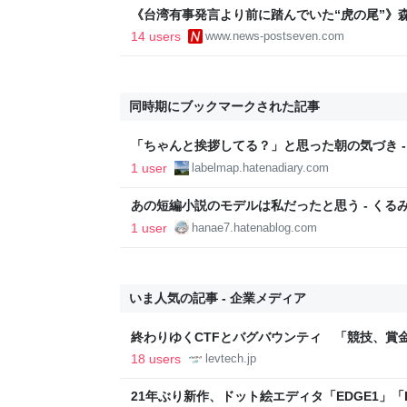
《台湾有事発言より前に踏んでいた“虎の尾”》
した対中外交の大失態「高市総理の“個人的なS
14 users
www.news-postseven.com
た」
同時期にブックマークされた記事
「ちゃんと挨拶してる？」と思った朝の気づき - 
歳までの予定
1 user
labelmap.hatenadiary.com
あの短編小説のモデルは私だったと思う - くるみD
1 user
hanae7.hatenablog.com
いま人気の記事 - 企業メディア
終わりゆくCTFとバグバウンティ 「競技、賞
ること【フォーカス】 - レバテックLAB
18 users
levtech.jp
21年ぶり新作、ドット絵エディタ「EDGE1」「E