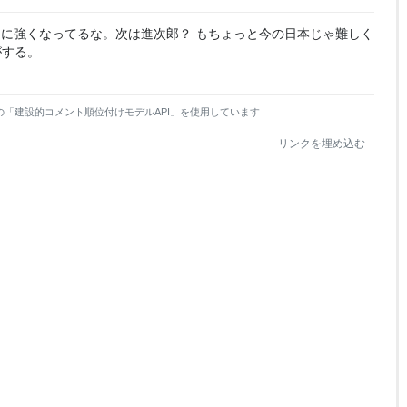
el
el
el
el
lo
lo
lo
lo
に強くなってるな。次は進次郎？ もちょっと今の日本じゃ難しく
w
w
w
w
がする。
の「建設的コメント順位付けモデルAPI」を使用しています
リンクを埋め込む