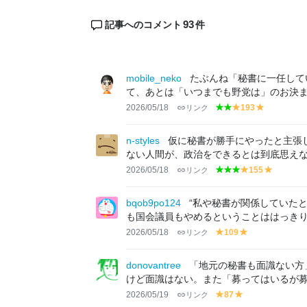
93
記事へのコメント
件
mobile_neko
たぶんね「秘書に一任して
て、あとは「いつまでも野党は」のお決
2026/05/18
リンク
193
g
g
y
y
r
r
el
el
e
e
lo
lo
n-styles
仮に秘書が勝手にやったと主張
e
e
w
w
ない人間が、政治をできるとは到底思え
n
n
2026/05/18
リンク
155
g
g
g
y
y
r
r
r
el
el
e
e
e
lo
lo
bqob9po124
“私や秘書が関係していた
e
e
e
w
w
も国会議員もやめるということははっきり
n
n
n
2026/05/18
リンク
109
y
y
el
el
lo
lo
donovantree
「地元の秘書も面識ない方
w
w
けど面識はない。また「募ってはいるが
2026/05/19
リンク
87
y
y