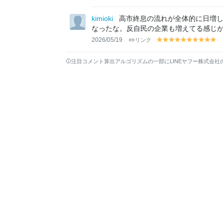
el
el
el
el
el
el
el
el
el
el
el
lo
lo
lo
lo
lo
lo
lo
lo
lo
lo
lo
kimioki
高市終息の流れが全体的に日増し
w
w
w
w
w
w
w
w
w
w
w
なったな。反自民の企業も増えてる感じ
2026/05/19
リンク
y
y
y
y
y
y
y
y
y
y
el
el
el
el
el
el
el
el
el
el
lo
lo
lo
lo
lo
lo
lo
lo
lo
lo
注目コメント算出アルゴリズムの一部にLINEヤフー株式会社
w
w
w
w
w
w
w
w
w
w