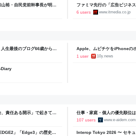
森山裕・自民党前幹事長が明か
ファミマ先行の「広告ビジネス
NS投稿”が習近平主席を怒らせ
約1億人の顧客データを武器に
6 users
www.itmedia.co.jp
人生最後のブログ66歳から88
Apple、ムビチケをiPho
訟
1 user
10y.news
iary
金、責任ある開示」で起きてい
仕事・家庭・個人の優先順位は
の自分に伝えたいこと - りっす
107 users
www.e-aidem.com
DGE2」「Edge3」の歴史に
Interop Tokyo 2026