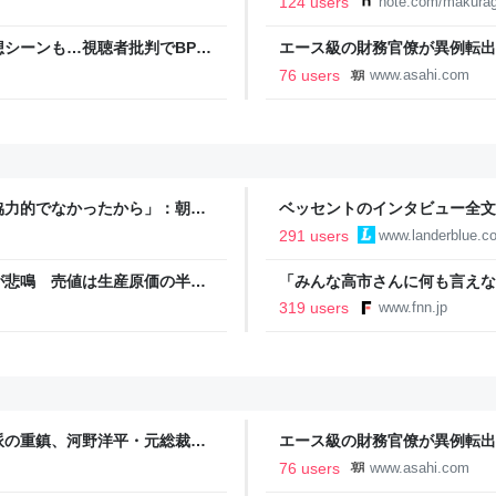
124 users
note.com/makurag
想シーンも…視聴者批判でBPO
エース級の財務官僚が異例転出
ライブドアニュース
新聞
76 users
www.asahi.com
協力的でなかったから」：朝日
ベッセントのインタビュー全文
いる
291 users
www.landerblue.co
が悲鳴 売値は生産原価の半分
「みんな高市さんに何も言えな
農家も｜FNNプライムオンラ
裏 自民党内でくすぶる慎重論
319 users
www.fnn.jp
ライン
派の重鎮、河野洋平・元総裁と
エース級の財務官僚が異例転出
打開の期待もあった6月の訪中
新聞
76 users
www.asahi.com