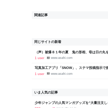
関連記事
同じサイトの新着
（声）被爆８１年の夏 鬼の形相、母は日の丸
1 user
www.asahi.com
写真加工アプリ「SNOW」、ステマ投稿指示で
1 user
www.asahi.com
いま人気の記事
少年ジャンプの人気マンガグッズを“大量注文し
逮捕 総額43億円以上（2026年8月6日掲載）｜日