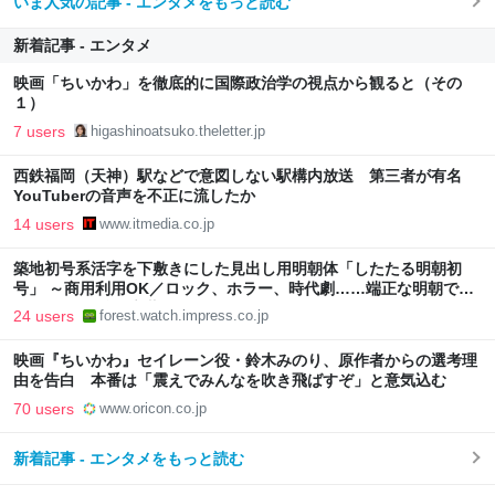
いま人気の記事 - エンタメをもっと読む
新着記事 - エンタメ
映画「ちいかわ」を徹底的に国際政治学の視点から観ると（その
１）
7 users
higashinoatsuko.theletter.jp
西鉄福岡（天神）駅などで意図しない駅構内放送 第三者が有名
YouTuberの音声を不正に流したか
14 users
www.itmedia.co.jp
築地初号系活字を下敷きにした見出し用明朝体「したたる明朝初
号」 ～商用利用OK／ロック、ホラー、時代劇……端正な明朝では
物足りない“強い言葉”のために
24 users
forest.watch.impress.co.jp
映画『ちいかわ』セイレーン役・鈴木みのり、原作者からの選考理
由を告白 本番は「震えでみんなを吹き飛ばすぞ」と意気込む
70 users
www.oricon.co.jp
新着記事 - エンタメをもっと読む