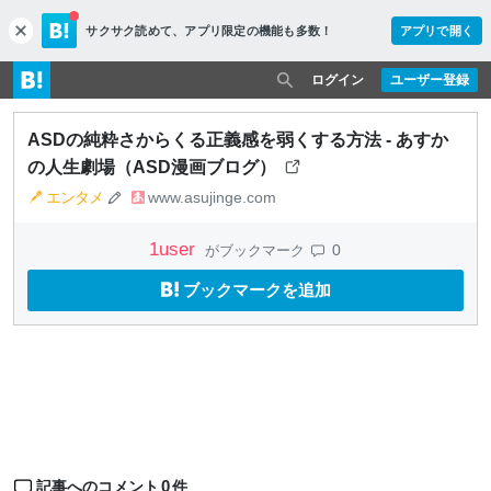
サクサク読めて、
アプリ限定の機能も多数！
アプリで開く
c
l
o
ログイン
ユーザー登録
s
e
ASDの純粋さからくる正義感を弱くする方法 - あすか
の人生劇場（ASD漫画ブログ）
エンタメ
www.asujinge.com
1
user
0
がブックマーク
ブックマークを追加
0
記事へのコメント
件