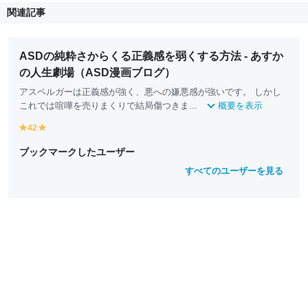
関連記事
ASDの純粋さからくる正義感を弱くする方法 - あすか
の人生劇場（ASD漫画ブログ）
アスペルガーは正義感が強く、悪への嫌悪感が強いです。 しかし
これでは喧嘩を売りまくりで結局傷つきま...
概要を表示
42
y
y
e
e
ブックマークしたユーザー
ll
ll
o
o
すべてのユーザーを見る
w
w