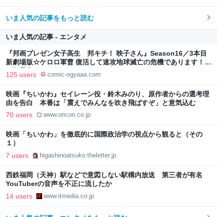
いま人気の記事をもっと読む
いま人気の記事 - エンタメ
『邦画プレゼン女子高生 邦キチ！ 映子さん』Season16／3本目
新劇場版☆ケロロ軍曹 復活して速攻地球滅亡の危機であります！ -
服部昇大 | COMIC OGYAAA!!
125 users
comic-ogyaaa.com
映画『ちいかわ』セイレーン役・鈴木みのり、原作者からの選考理
由を告白 本番は「震えでみんなを吹き飛ばすぞ」と意気込む
70 users
www.oricon.co.jp
映画「ちいかわ」を徹底的に国際政治学の視点から観ると（その
１）
7 users
higashinoatsuko.theletter.jp
西鉄福岡（天神）駅などで意図しない駅構内放送 第三者が有名
YouTuberの音声を不正に流したか
14 users
www.itmedia.co.jp