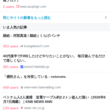
画ブログ）
2 users
www.asujinge.com
同じサイトの新着をもっと読む
いま人気の記事
踏絵 - 河部真道 / 踏絵 | くらげバンチ
353 users
kuragebunch.com
40代後半でFIREしたけどやりたいことがない。 毎日遊んでるだけ
で楽しくない..
301 users
anond.hatelabo.jp
「感性さん」を冷笑している - netenete.
449 users
nete-nete.hatenablog.com
ベトナム人2人逮捕 送電ケーブル約2.2トン盗んだ疑い（2026年8
月7日掲載）｜KNB NEWS NNN
133 users
news.ntv.co.jp