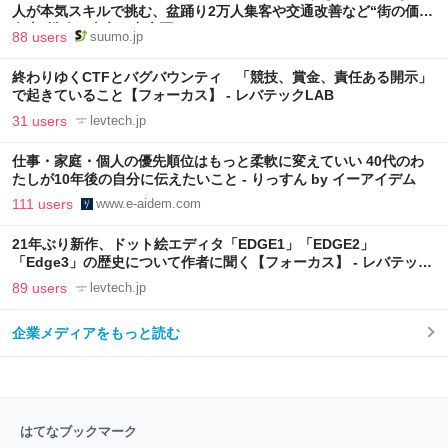
人が本気スキルで挑む、盆踊り2万人集客や交通改善など“街の価値
向上”戦略 東京・中央区
88 users
suumo.jp
終わりゆくCTFとバグバウンティ 「競技、賞金、責任ある開示」
で起きていること【フォーカス】 - レバテックLAB
31 users
levtech.jp
仕事・家庭・個人の優先順位はもっと柔軟に変えていい 40代のわ
たしが10年後の自分に伝えたいこと - りっすん by イーアイデム
111 users
www.e-aidem.com
21年ぶり新作、ドット絵エディタ「EDGE1」「EDGE2」
「Edge3」の歴史について作者に聞く【フォーカス】 - レバテック
LAB
89 users
levtech.jp
企業メディアをもっと読む
はてなブックマーク